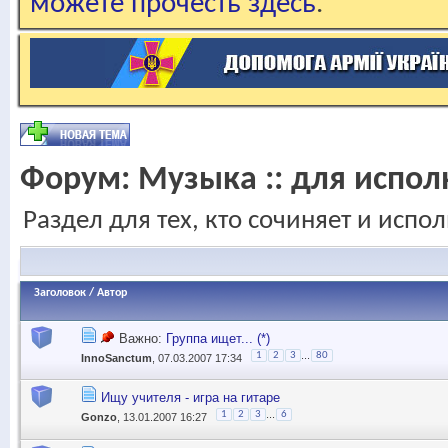
можете прочесть здесь
.
Форум:
Музыка :: для испол
Раздел для тех, кто сочиняет и испо
Заголовок
/
Автор
Важно:
Группа ищет... (*)
...
1
2
3
80
InnoSanctum
, 07.03.2007 17:34
Ищу учителя - игра на гитаре
...
1
2
3
6
Gonzo
, 13.01.2007 16:27