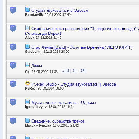
Студии звукозаписи в Одессе
Bogdan4ik
, 29.04.2007 17:49
Симфоническое произведение "Звезды из окна поезда" 
(Александр Ворох)
Alvor
, 14.12.2018 11:49
Стас Ленин [Band] - Золотые Времена ( ЛЕГО КЛИП )
StasLenin
, 12.12.2018 20:02
Джем
...
1
2
3
39
Яр
, 15.05.2009 14:36
PSRec Studio - Студия звукозаписи | Одесса
PSRec
, 28.10.2014 16:53
Музыкальные магазины г. Одессы
igorsolovyov
, 13.06.2018 19:14
Сведение, обработка треков
Максим Рендак
, 11.06.2018 21:42