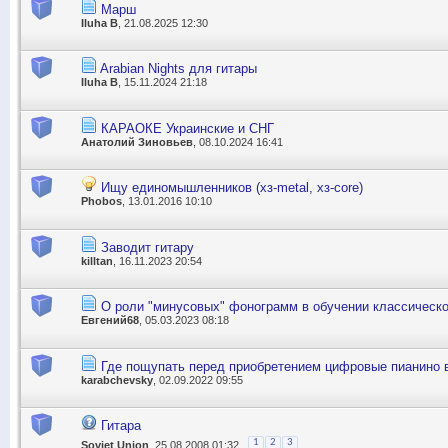
Марш
Iluha B
, 21.08.2025 12:30
Arabian Nights для гитары
Iluha B
, 15.11.2024 21:18
КАРАОКЕ Украинские и СНГ
Анатолий Зиновьев
, 08.10.2024 16:41
Ищу единомышленников (хз-metal, хз-core)
Phobos
, 13.01.2016 10:10
Заводит гитару
killtan
, 16.11.2023 20:54
О роли "минусовых" фонограмм в обучении классическ
Евгений68
, 05.03.2023 08:18
Где пощупать перед приобретением цифровые пианино 
karabchevsky
, 02.09.2022 09:55
Гитара
1
2
3
Soviet Union
, 25.08.2008 01:32