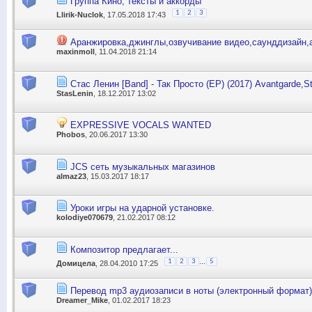
Группа Кино, тексты и аккорды
1
2
3
Llirik-Nuclok
, 17.05.2018 17:43
Аранжировка,джинглы,озвучивание видео,саунддизайн,
maxinmoll
, 11.04.2018 21:14
Стас Ленин [Band] - Так Просто (EP) (2017) Avantgarde,St
StasLenin
, 18.12.2017 13:02
EXPRESSIVE VOCALS WANTED
Phobos
, 20.06.2017 13:30
JCS сеть музыкальных магазинов
almaz23
, 15.03.2017 18:17
Уроки игры на ударной установке.
kolodiye070679
, 21.02.2017 08:12
Композитор предлагает...
...
1
2
3
5
Домицела
, 28.04.2010 17:25
Перевод mp3 аудиозаписи в ноты (электронный формат).
Dreamer_Mike
, 01.02.2017 18:23