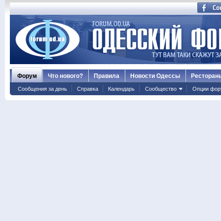
Форум
Что нового?
Правила
Новости Одессы
Ресторан
Сообщения за день
Справка
Календарь
Сообщество
Опции фор