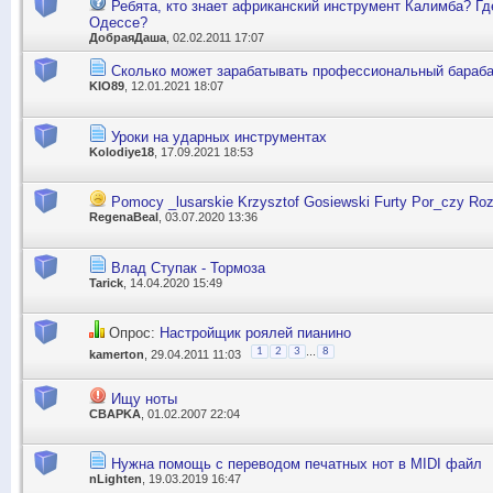
Ребята, кто знает африканский инструмент Калимба? Гд
Одессе?
ДобраяДаша
, 02.02.2011 17:07
Сколько может зарабатывать профессиональный бараб
KIO89
, 12.01.2021 18:07
Уроки на ударных инструментах
Kolodiye18
, 17.09.2021 18:53
Pomocy _lusarskie Krzysztof Gosiewski Furty Por_czy Ro
RegenaBeal
, 03.07.2020 13:36
Влад Ступак - Тормоза
Tarick
, 14.04.2020 15:49
Опрос:
Настройщик роялей пианино
...
1
2
3
8
kamerton
, 29.04.2011 11:03
Ищу ноты
CBAPKA
, 01.02.2007 22:04
Нужна помощь с переводом печатных нот в MIDI файл
nLighten
, 19.03.2019 16:47