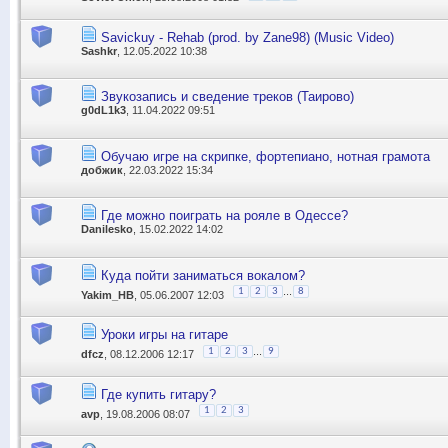
Savickuy - Rehab (prod. by Zane98) (Music Video)
Sashkr
, 12.05.2022 10:38
Звукозапись и сведение треков (Таирово)
g0dL1k3
, 11.04.2022 09:51
Обучаю игре на скрипке, фортепиано, нотная грамота
добжик
, 22.03.2022 15:34
Где можно поиграть на рояле в Одессе?
Danilesko
, 15.02.2022 14:02
Куда пойти заниматься вокалом?
...
1
2
3
8
Yakim_НВ
, 05.06.2007 12:03
Уроки игры на гитаре
...
1
2
3
9
dfcz
, 08.12.2006 12:17
Где купить гитару?
1
2
3
avp
, 19.08.2006 08:07