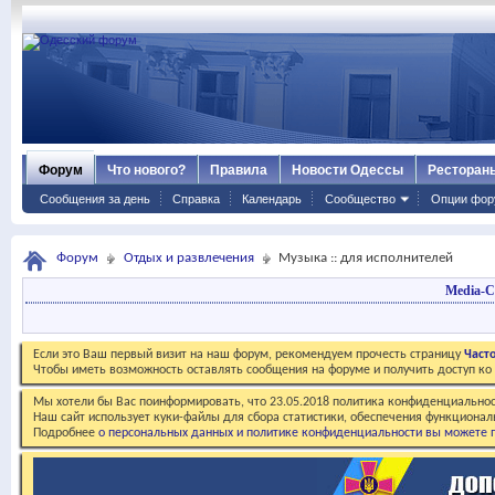
Форум
Что нового?
Правила
Новости Одессы
Ресторан
Сообщения за день
Справка
Календарь
Сообщество
Опции фор
Форум
Отдых и развлечения
Музыка :: для исполнителей
Media-C
Если это Ваш первый визит на наш форум, рекомендуем прочесть страницу
Част
Чтобы иметь возможность оставлять сообщения на форуме и получить доступ к
Мы хотели бы Вас поинформировать, что 23.05.2018 политика конфиденциальнос
Наш сайт использует куки-файлы для сбора статистики, обеспечения функционал
Подробнее
о персональных данных и политике конфиденциальности вы можете п