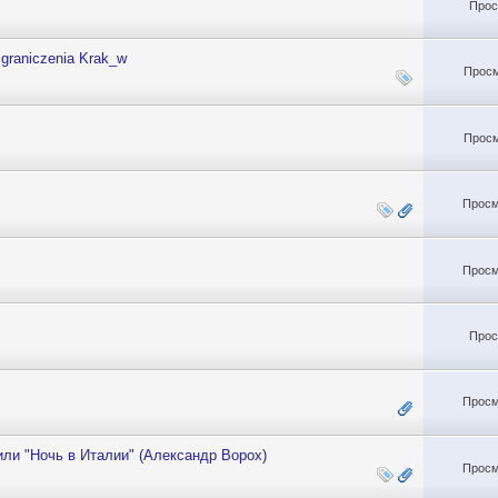
Прос
zgraniczenia Krak_w
Просм
Просм
Просм
Просм
Прос
Просм
ли "Ночь в Италии" (Александр Ворох)
Просм