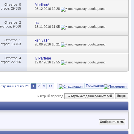
Ответов:
0
MartinoA
отров: 29,355
08.12.2016
12:28
Ответов:
2
hc
мотров: 9,866
13.11.2016
11:05
Ответов:
1
keniya14
отров: 13,763
20.09.2016
18:21
Ответов:
4
Iv Partene
отров: 22,366
19.07.2016
19:55
Последняя
Страница 1 из 21
1
2
3
11
...
Быстрый переход
Музыка :: для исполнителей
Вверх