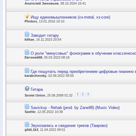
Анатолий Зиновьев
, 08.10.2024 16:41
Ищу единомышленников (хз-metal, хз-core)
Phobos
, 13.01.2016 10:10
Заводит гитару
killtan
, 16.11.2023 20:54
О роли "минусовых" фонограмм в обучении классическ
Евгений68
, 05.03.2023 08:18
Где пощупать перед приобретением цифровые пианино 
karabchevsky
, 02.09.2022 09:55
Гитара
1
2
3
Soviet Union
, 25.08.2008 01:32
Savickuy - Rehab (prod. by Zane98) (Music Video)
Sashkr
, 12.05.2022 10:38
Звукозапись и сведение треков (Таирово)
g0dL1k3
, 11.04.2022 09:51