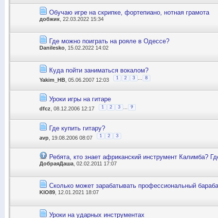
Обучаю игре на скрипке, фортепиано, нотная грамота
добжик
, 22.03.2022 15:34
Где можно поиграть на рояле в Одессе?
Danilesko
, 15.02.2022 14:02
Куда пойти заниматься вокалом?
...
1
2
3
8
Yakim_НВ
, 05.06.2007 12:03
Уроки игры на гитаре
...
1
2
3
9
dfcz
, 08.12.2006 12:17
Где купить гитару?
1
2
3
avp
, 19.08.2006 08:07
Ребята, кто знает африканский инструмент Калимба? Гд
ДобраяДаша
, 02.02.2011 17:07
Сколько может зарабатывать профессиональный бараб
KIO89
, 12.01.2021 18:07
Уроки на ударных инструментах