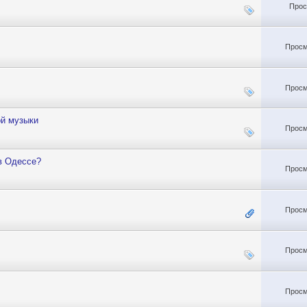
Прос
Просм
Просм
ой музыки
Просм
в Одессе?
Просм
Просм
Просм
Просм