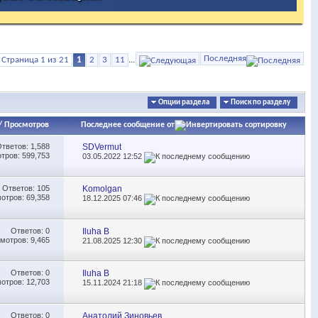
Последняя
Страница 1 из 21
1
2
3
11
...
Опции раздела
Поиск по разделу
/
Просмотров
Последнее сообщение от
Ответов:
1,588
SDVermut
тров: 599,753
03.05.2022
12:52
Ответов:
105
Komolgan
отров: 69,358
18.12.2025
07:46
Ответов:
0
Iluha B
мотров: 9,465
21.08.2025
12:30
Ответов:
0
Iluha B
отров: 12,703
15.11.2024
21:18
Ответов:
0
Анатолий Зиновьев