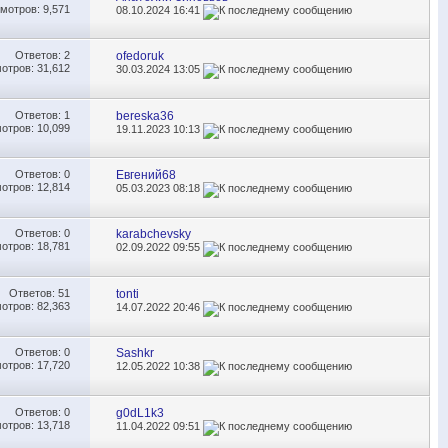
мотров: 9,571
08.10.2024
16:41
Ответов:
2
ofedoruk
отров: 31,612
30.03.2024
13:05
Ответов:
1
bereska36
отров: 10,099
19.11.2023
10:13
Ответов:
0
Евгений68
отров: 12,814
05.03.2023
08:18
Ответов:
0
karabchevsky
отров: 18,781
02.09.2022
09:55
Ответов:
51
tonti
отров: 82,363
14.07.2022
20:46
Ответов:
0
Sashkr
отров: 17,720
12.05.2022
10:38
Ответов:
0
g0dL1k3
отров: 13,718
11.04.2022
09:51