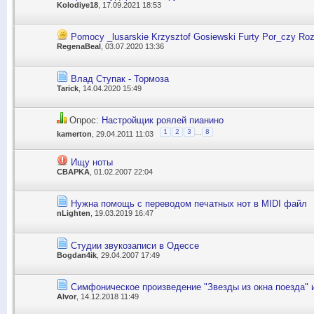
Kolodiye18
, 17.09.2021 18:53
Pomocy _lusarskie Krzysztof Gosiewski Furty Por_czy Ro
RegenaBeal
, 03.07.2020 13:36
Влад Ступак - Тормоза
Tarick
, 14.04.2020 15:49
Опрос:
Настройщик роялей пианино
...
1
2
3
8
kamerton
, 29.04.2011 11:03
Ищу ноты
CBAPKA
, 01.02.2007 22:04
Нужна помощь с переводом печатных нот в MIDI файл
nLighten
, 19.03.2019 16:47
Студии звукозаписи в Одессе
Bogdan4ik
, 29.04.2007 17:49
Симфоническое произведение "Звезды из окна поезда" и
Alvor
, 14.12.2018 11:49