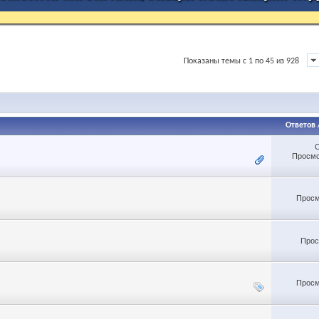
Показаны темы с 1 по 45 из 928
Ответов
Просмо
Просм
Прос
Просм