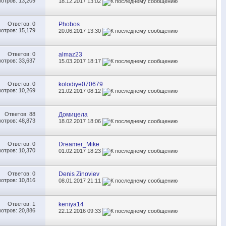
отров: 13,209
18.12.2017
13:02
Ответов:
0
Phobos
отров: 15,179
20.06.2017
13:30
Ответов:
0
almaz23
отров: 33,637
15.03.2017
18:17
Ответов:
0
kolodiye070679
отров: 10,269
21.02.2017
08:12
Ответов:
88
Домицела
отров: 48,873
18.02.2017
18:06
Ответов:
0
Dreamer_Mike
отров: 10,370
01.02.2017
18:23
Ответов:
0
Denis Zinoviev
отров: 10,816
08.01.2017
21:11
Ответов:
1
keniya14
отров: 20,886
22.12.2016
09:33