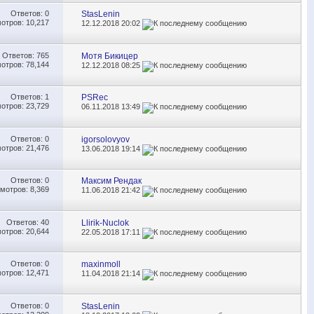
Ответов:
0
StasLenin
отров: 10,217
12.12.2018
20:02
Ответов:
765
Мотя Бикицер
отров: 78,144
12.12.2018
08:25
Ответов:
1
PSRec
отров: 23,729
06.11.2018
13:49
Ответов:
0
igorsolovyov
отров: 21,476
13.06.2018
19:14
Ответов:
0
Максим Рендак
мотров: 8,369
11.06.2018
21:42
Ответов:
40
Llirik-Nuclok
отров: 20,644
22.05.2018
17:11
Ответов:
0
maxinmoll
отров: 12,471
11.04.2018
21:14
Ответов:
0
StasLenin