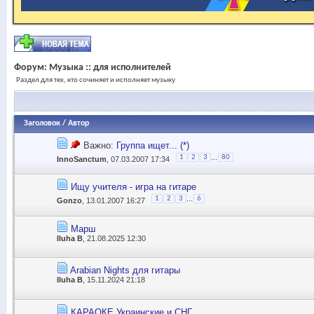
Форум:
Музыка :: для исполнителей
Раздел для тех, кто сочиняет и исполняет музыку
Заголовок
/
Автор
Важно:
Группа ищет... (*)
...
1
2
3
80
InnoSanctum
, 07.03.2007 17:34
Ищу учителя - игра на гитаре
...
1
2
3
6
Gonzo
, 13.01.2007 16:27
Марш
Iluha B
, 21.08.2025 12:30
Arabian Nights для гитары
Iluha B
, 15.11.2024 21:18
КАРАОКЕ Украинские и СНГ