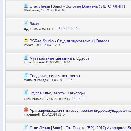
Стас Ленин [Band] - Золотые Времена ( ЛЕГО КЛИП )
StasLenin
, 12.12.2018 20:02
Джем
...
1
2
3
39
Яр
, 15.05.2009 14:36
PSRec Studio - Студия звукозаписи | Одесса
PSRec
, 28.10.2014 16:53
Музыкальные магазины г. Одессы
igorsolovyov
, 13.06.2018 19:14
Сведение, обработка треков
Максим Рендак
, 11.06.2018 21:42
Группа Кино, тексты и аккорды
1
2
3
Llirik-Nuclok
, 17.05.2018 17:43
Аранжировка,джинглы,озвучивание видео,саунддизайн,
maxinmoll
, 11.04.2018 21:14
Стас Ленин [Band] - Так Просто (EP) (2017) Avantgarde,St