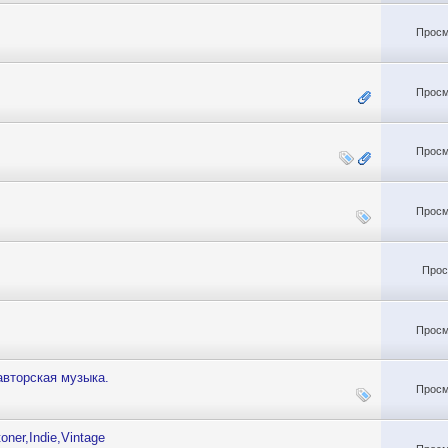
Просм
Просм
Просм
Просм
Прос
Просм
авторская музыка.
Просм
oner,Indie,Vintage