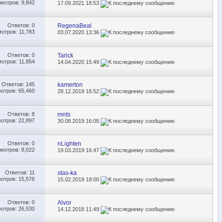
мотров: 9,842
17.09.2021
18:53
Ответов:
0
RegenaBeal
отров: 11,783
03.07.2020
13:36
Ответов:
0
Tarick
отров: 11,854
14.04.2020
15:49
Ответов:
145
kamerton
отров: 65,460
28.12.2019
16:52
Ответов:
8
mnts
отров: 22,897
30.08.2019
16:05
Ответов:
0
nLighten
мотров: 8,022
19.03.2019
16:47
Ответов:
11
stas-ka
отров: 15,576
15.02.2019
18:00
Ответов:
0
Alvor
отров: 26,530
14.12.2018
11:49