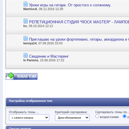
Уроки игры на гитаре. От простого к солжному.
MartinoA
, 08.12.2016 12:28
РЕПЕТИЦИОННАЯ СТУДИЯ *ROCK MASTER* - ЛАМПО
hc
, 09.10.2014 12:12
Приглашаю на уроки фортепиано, гитары, аккордеона и
keniya14
, 07.09.2016 10:43
Сведение и Мастеринг
Iv Partene
, 15.06.2016 17:22
Настройка отображения тем
Отображать темы ...
Критерий сортировки:
Сортировать темы по..
возрастанию
у
Список иконок