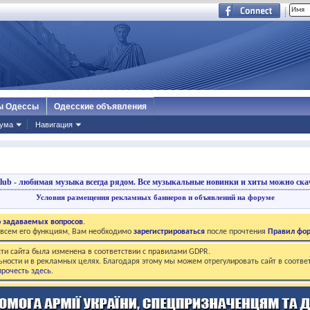
ы Одессы
Одесские объявления
ума
Навигация
lub - любимая музыка всегда рядом.
Все музыкальные новинки и хиты можно скач
Условия размещения рекламных баннеров и объявлений на форуме
о задаваемых вопросов
.
о всем его функциям, Вам необходимо
зарегистрироваться
после прочтения
Правил фо
ти сайта была изменена в соответствии с правилами GDPR.
ьности и в рекламных целях. Благодаря этому мы можем отрегулировать сайт в соотве
рочесть здесь
.