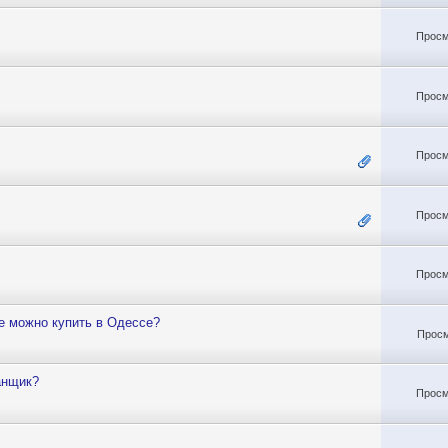
Просм
Просм
Просм
Просм
Просм
е можно купить в Одессе?
Просм
анщик?
Просм