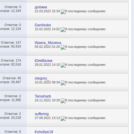
Ответов:
0
добжик
отров: 12,194
22.03.2022
15:34
Ответов:
0
Danilesko
отров: 12,134
15.02.2022
14:02
Ответов:
147
Ирина_Малина
отров: 92,919
05.02.2022
01:26
Ответов:
174
ЮляВалик
отров: 82,516
28.01.2022
14:15
Ответов:
45
olegory_
отров: 29,467
10.01.2022
09:34
Ответов:
2
Taniaharb
отров: 11,995
24.11.2021
19:29
Ответов:
2
suffering
отров: 24,218
27.09.2021
13:13
Ответов:
0
Kolodiye18