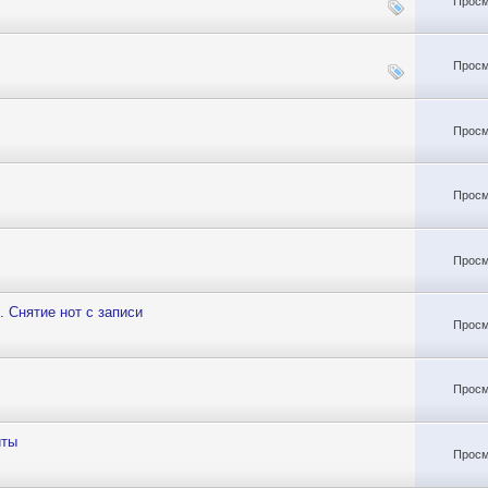
Просм
Просм
Просм
Просм
Просм
 Снятие нот с записи
Просм
Просм
йты
Просм