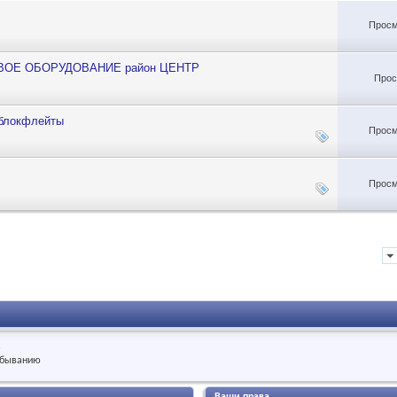
Просм
ВОЕ ОБОРУДОВАНИЕ район ЦЕНТР
Прос
 блокфлейты
Просм
Просм
.
быванию
Ваши права