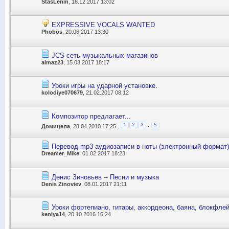
StasLenin
, 18.12.2017 13:02
EXPRESSIVE VOCALS WANTED
Phobos
, 20.06.2017 13:30
JCS сеть музыкальных магазинов
almaz23
, 15.03.2017 18:17
Уроки игры на ударной установке.
kolodiye070679
, 21.02.2017 08:12
Композитор предлагает...
...
1
2
3
5
Домицела
, 28.04.2010 17:25
Перевод mp3 аудиозаписи в ноты (электронный формат).
Dreamer_Mike
, 01.02.2017 18:23
Денис Зиновьев -- Песни и музыка
Denis Zinoviev
, 08.01.2017 21:11
Уроки фортепиано, гитары, аккордеона, баяна, блокфле
keniya14
, 20.10.2016 16:24