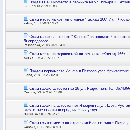
Продам машиноместо в паркинге на ул. Ильфа и Петров
terra
, 19.10.2023 15:00
Сдам место на крытой стоянке "Каскад 166" 7 ст. Люст
zalvis
, 10.11.2021 13:22
Сдам гараж на стоянке '' Юность'' на поселке Котовского
Днепродорога.
Passochka
, 28.08.2021 14:16
Сдам место на охраняемой автостоянке «Каскад-166»
Sali 77
, 10.03.2022 14:15
Продам паркоместо Ильфа и Петрова угол Архитекторс
Floria
, 29.07.2025 15:31
Сдам гараж, автостоянка 19 ул. Радостная. Тел 067485
Севолд
, 23.07.2025 16:08
Сдам гараж на автостоянке Январец на ул. Шота Рустав
отсутствие оплаты посреднических услуг.
Чабан
, 07.06.2025 23:24
Сдам крытое место на охраняемой автостоянке Якира уг
Genax7
, 11.12.2023 09:54