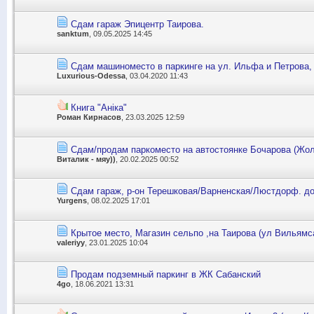
Сдам гараж Эпицентр Таирова.
sanktum
, 09.05.2025 14:45
Сдам машиноместо в паркинге на ул. Ильфа и Петрова,
Luxurious-Odessa
, 03.04.2020 11:43
Книга "Аніка"
Роман Кирнасов
, 23.03.2025 12:59
Сдам/продам паркоместо на автостоянке Бочарова (Жо
Виталик - мяу))
, 20.02.2025 00:52
Сдам гараж, р-он Терешковая/Варненская/Люстдорф. до
Yurgens
, 08.02.2025 17:01
Крытое место, Магазин сельпо ,на Таирова (ул Вильямс
valeriyy
, 23.01.2025 10:04
Продам подземный паркинг в ЖК Сабанский
4go
, 18.06.2021 13:31