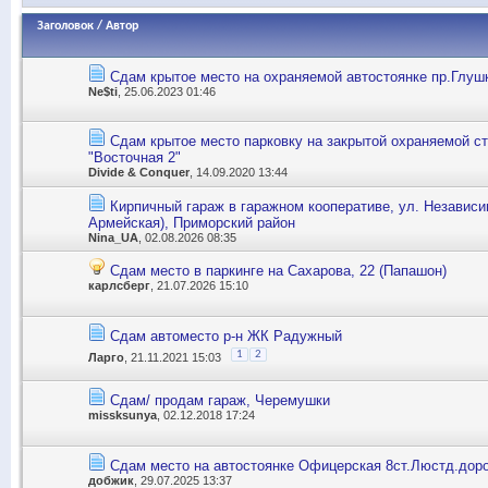
Заголовок
/
Автор
Сдам крытое место на охраняемой автостоянке пр.Глуш
Ne$ti
, 25.06.2023 01:46
Сдам крытое место парковку на закрытой охраняемой с
"Восточная 2"
Divide & Conquer
, 14.09.2020 13:44
Кирпичный гараж в гаражном кооперативе, ул. Независи
Армейская), Приморский район
Nina_UA
, 02.08.2026 08:35
Сдам место в паркинге на Сахарова, 22 (Папашон)
карлсберг
, 21.07.2026 15:10
Сдам автоместо р-н ЖК Радужный
1
2
Ларго
, 21.11.2021 15:03
Сдам/ продам гараж, Черемушки
missksunya
, 02.12.2018 17:24
Сдам место на автостоянке Офицерская 8ст.Люстд.дор
добжик
, 29.07.2025 13:37