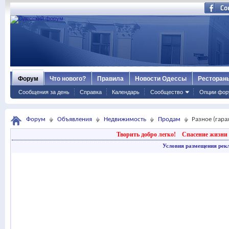
Форум
Что нового?
Правила
Новости Одессы
Ресторан
Сообщения за день
Справка
Календарь
Сообщество
Опции фор
Форум
Объявления
Недвижимость
Продам
Разное (гараж
Творить добро легко!
Спасение жизни 
Условия размещения рек