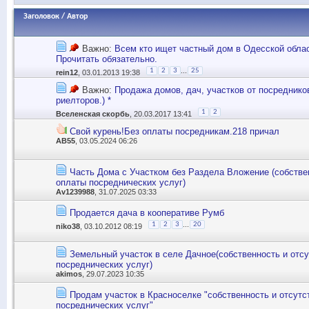
Заголовок
/
Автор
Важно:
Всем кто ищет частный дом в Одесской облас
Прочитать обязательно.
...
1
2
3
25
rein12
, 03.01.2013 19:38
Важно:
Продажа домов, дач, участков от посреднико
риелторов.) *
1
2
Вселенская скорбь
, 20.03.2017 13:41
Свой курень!Без оплаты посредникам.218 причал
АВ55
, 03.05.2024 06:26
Часть Дома с Участком без Раздела Вложение (собстве
оплаты посреднических услуг)
Av1239988
, 31.07.2025 03:33
Продается дача в кооперативе Румб
...
1
2
3
20
niko38
, 03.10.2012 08:19
Земельный участок в селе Дачное(собственность и отс
посреднических услуг)
akimos
, 29.07.2023 10:35
Продам участок в Красноселке "собственность и отсутс
посреднических услуг"