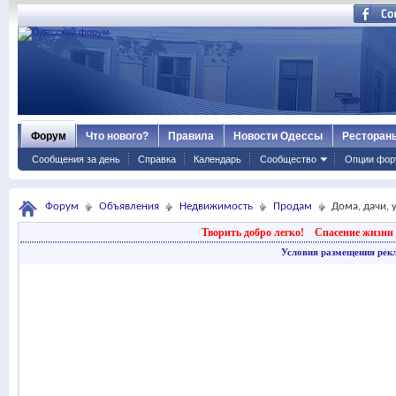
Форум
Что нового?
Правила
Новости Одессы
Ресторан
Сообщения за день
Справка
Календарь
Сообщество
Опции фор
Форум
Объявления
Недвижимость
Продам
Дома, дачи, 
Творить добро легко!
Спасение жизни 
Условия размещения рек