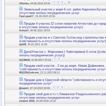
...
1
2
3
10
Vitorios
, 04.06.2015 20:31
Земельный участок у моря 6 сот. район Каролино-Бугаз
отсутствие оплаты посреднических услуг
Григорий Г
, 15.09.2023 20:55
Продам 4 участка 22 сотки напротив Алтестово до горо
и отсутствие оплаты посреднических услуг)
Genax7
, 30.06.2021 18:53
Продам участок в с.Светлое,7соток,под строительство 
(собственность и отсутствие оплаты посреднических услуг)
igd28
, 30.03.2021 11:50
Дача\Участок с. Морозовка ( Чаботеревка) 6 соток ((соб
оплаты посреднических услуг))
1
2
S@iMoN
, 11.06.2017 23:19
Продам свой участок , 2 км до моря, Новая Дофиновка,
"собственность и отсутствие оплаты посреднических услуг
852239@ukr.net
, 22.11.2023 08:21
Продам дом в Одесской области "собственность и отсу
посреднических услуг"
1
2
3
Доцент
, 07.10.2019 10:00
Продам свой дом в п.г.т.Лиманское Раздельнянского ра
отсутствие оплаты посреднических услуг.
катрин 2502
, 10.09.2020 14:10