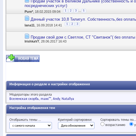
Продам участок в Великом Дальнике (собственность и 
посреднеческих услуг)
...
1
2
3
5
Pure*
, 18.02.2015 09:04
Дачный участок 10,8 Тилигул. Собственность,без оплат
1
2
3
lana11
, 16.09.2018 14:41
Продам свой дом с.Светлое, СТ "Свитанок"( без оплаты
IrishkaV7
, 28.06.2017 16:43
Информация о разделе и настройки отображения
Модераторы этого раздела
Вселенская скорбь
maxx™
Andy
Natallya
Настройка отображения тем
Отображать темы ...
Критерий сортировки:
Сортировать темы по..
возрастанию
у