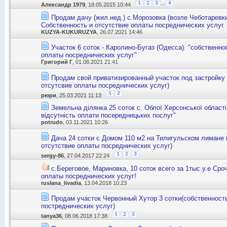
...
1
2
3
4
Александр 1979
, 18.05.2015 10:44
Продам дачу (жил.нед.) с.Морозовка (возле Чеботарев
Собственность и отсутствие оплаты посреднических услуг.
KUZYA-KUKURUZYA
, 26.07.2021 14:46
Участок 6 соток - Каролино-Бугаз (Одесса). "собственно
оплаты посреднических услуг"
Григорий Г
, 01.08.2021 21:41
Продам свой приватизированный участок под застройку 
отсутсвие оплаты посреднических услуг)
1
2
рюри
, 25.03.2021 11:13
Земельна дiлянка 25 соток с. Облої Херсонської областi
відсутність оплати посередницьких послуг"
potrudo
, 03.11.2021 10:26
Дача 24 сотки с Домом 110 м2 на Тилигульском лимане 
отсутствие оплаты посреднических услуг)
1
2
3
sergy-86
, 27.04.2017 22:24
с.Береговое, Мариновка, 10 соток всего за 1тыс.у.е Сро
оплаты посреднических услуг!
ruslana_livadia
, 13.04.2018 10:23
Продам участок Червонный Хутор 3 сотки(собственность
постреднических услуг)
1
2
3
tanya36
, 08.06.2018 17:38