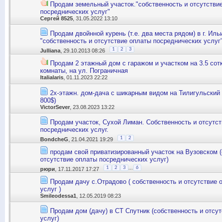
Продам земельный участок."собственность и отсутстви
посреднических услуг"
Сергей 8525
, 31.05.2022 13:10
Продам двойнной курень (т.е. два места рядом) в г. Иль
"собственность и отсутствие оплаты посреднических услуг
1
2
3
Julliana
, 29.10.2013 08:26
Продам 2 этажный дом с гаражом и участком на 3.5 сотки
комнаты, на ул. Пограничная
Italialaris
, 01.11.2023 22:22
2х-этажн. дом-дача с шикарным видом на Тилигульский 
800$)
VictorSever
, 23.08.2023 13:22
Продам участок, Сухой Лиман. Собственность и отсутс
посреднических услуг.
1
2
BondcheG
, 21.04.2021 19:29
продам свой приватизированный участок на Вузовском (
отсутствие оплаты посреднических услуг)
...
1
2
3
6
рюри
, 17.11.2017 17:27
Продам дачу с.Отрадово ( собственность и отсутствие 
услуг )
Smileodessa1
, 12.05.2019 08:23
Продам дом (дачу) в СТ Спутник (собственность и отсу
услуг)