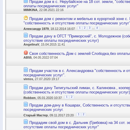
Продам дом в с. Нерубайское на 18 сот. земли, "собств
оплаты посреднических услуг"
MIMKINA
, 22.08.2021 22:16
Продам дом с ремонтом и мебелью в курортной зоне с. 
"собственность и отсутствие оплаты посреднических услуг"
...
1
2
3
6
Александр 1979
, 18.12.2014 16:07
Продам дачу в ОГСТ "Приморский", с. Молодежное (соб
отсутствие оплаты посреднических услуг)
AngelinaV
, 15.04.2015 11:41
Своя собственность.Дом с землей Слободка,без оплаты
АВ55
, 04.05.2022 07:04
Продам участок в с. Александровка "собственность и о
посреднических услуг".
vintos
, 27.07.2020 19:17
Продам дачу Тилигульский лиман, с. Калиновка , коопе
(собственность и отсутствие оплаты посреднических услуг)
1
2
Robben
, 05.01.2020 10:37
Продам дом-дачу в Кошарах, Собственность и отсутств
посреднических услуг.
1
2
Старый Мастер
, 09.11.2017 23:20
Продадим свой дом в с. Дальник (Грибовка) на 34 сот. з
отсутствие оплаты посреднических услуг"