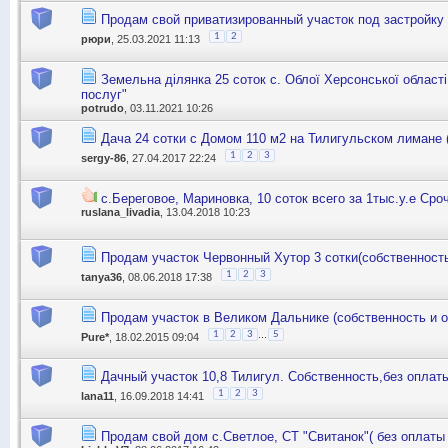
Продам свой приватизированный участок под застройку 
1
2
рюри
, 25.03.2021 11:13
Земельна дiлянка 25 соток с. Облої Херсонської областi
послуг"
potrudo
, 03.11.2021 10:26
Дача 24 сотки с Домом 110 м2 на Тилигульском лимане 
1
2
3
sergy-86
, 27.04.2017 22:24
с.Береговое, Мариновка, 10 соток всего за 1тыс.у.е Ср
ruslana_livadia
, 13.04.2018 10:23
Продам участок Червонный Хутор 3 сотки(собственность
1
2
3
tanya36
, 08.06.2018 17:38
Продам участок в Великом Дальнике (собственность и о
...
1
2
3
5
Pure*
, 18.02.2015 09:04
Дачный участок 10,8 Тилигул. Собственность,без оплат
1
2
3
lana11
, 16.09.2018 14:41
Продам свой дом с.Светлое, СТ "Свитанок"( без оплаты