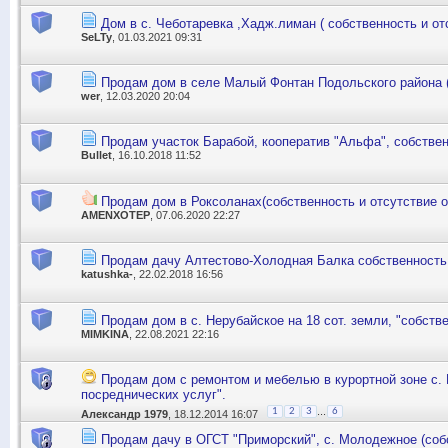
Дом в с. Чеботаревка ,Хадж.лиман ( собственность и от
SeLTy
, 01.03.2021 09:31
Продам дом в селе Малый Фонтан Подольского района (
wer
, 12.03.2020 20:04
Продам участок Барабой, кооператив "Альфа", собствен
Bullet
, 16.10.2018 11:52
Продам дом в Роксоланах(собственность и отсутствие 
AMENXOTEP
, 07.06.2020 22:27
Продам дачу Алтестово-Холодная Балка собственность,
katushka-
, 22.02.2018 16:56
Продам дом в с. Нерубайское на 18 сот. земли, "собств
MIMKINA
, 22.08.2021 22:16
Продам дом с ремонтом и мебелью в курортной зоне с. 
посреднических услуг".
...
1
2
3
6
Александр 1979
, 18.12.2014 16:07
Продам дачу в ОГСТ "Приморский", с. Молодежное (собс