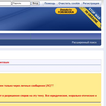
Помощь
Очистить cookie
Регистрация
Расширенный поиск
вотным
аем только через личные сообщения (ЛС)!!!
т в разрешение споров на эту тему. Все юридические, морально-этические и