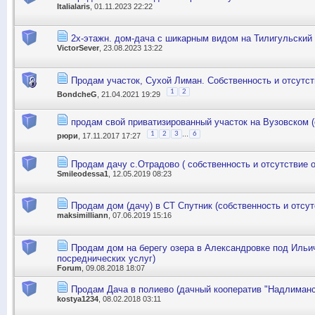
Italialaris
, 01.11.2023 22:22
2х-этажн. дом-дача с шикарным видом на Тилигульский л
VictorSever
, 23.08.2023 13:22
Продам участок, Сухой Лиман. Собственность и отсутст
1
2
BondcheG
, 21.04.2021 19:29
продам свой приватизированный участок на Вузовском (
...
1
2
3
6
рюри
, 17.11.2017 17:27
Продам дачу с.Отрадово ( собственность и отсутствие 
Smileodessa1
, 12.05.2019 08:23
Продам дом (дачу) в СТ Спутник (собственность и отсу
maksimilliann
, 07.06.2019 15:16
Продам дом на берегу озера в Александровке под Ильи
посреднических услуг)
Forum
, 09.08.2018 18:07
Продам Дача в полиево (дачный кооператив "Надлиманск
kostya1234
, 08.02.2018 03:11