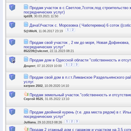
Продам участок в с.Светлое,7соток,под строительство 
посреднических услуг)
igd28
, 30.03.2021 11:50
Дача\Участок с. Морозовка ( Чаботеревка) 6 соток ((соб
1
2
S@iMoN
, 11.06.2017 23:19
Продам свой участок , 2 км до моря, Новая Дофиновка,
посреднических услуг"
852239@ukr.net
, 22.11.2023 08:21
Продам дом в Одесской области "собственность и отсу
1
2
3
Доцент
, 07.10.2019 10:00
Продам свой дом в п.г.т.Лиманское Раздельнянского ра
услуг.
катрин 2502
, 10.09.2020 14:10
Продам земельный участок."собственность и отсутстви
Сергей 8525
, 31.05.2022 13:10
Продам двойнной курень (т.е. два места рядом) в г. Иль
посреднических услуг"
1
2
3
Julliana
, 29.10.2013 08:26
Продам 2 этажный дом с гаражом и участком на 3.5 сотки