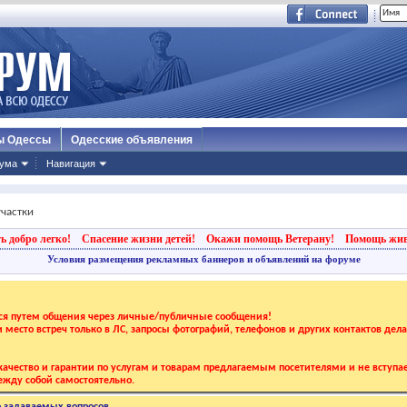
ы Одессы
Одесские объявления
ума
Навигация
участки
ь добро легко!
Спасение жизни детей!
Окажи помощь Ветерану!
Помощь жи
Условия размещения рекламных баннеров и объявлений на форуме
тся путем общения через личные/публичные сообщения!
 и место встреч только в ЛС, запросы фотографий, телефонов и других контактов дел
ачество и гарантии по услугам и товарам предлагаемым посетителями и не вступае
жду собой самостоятельно.