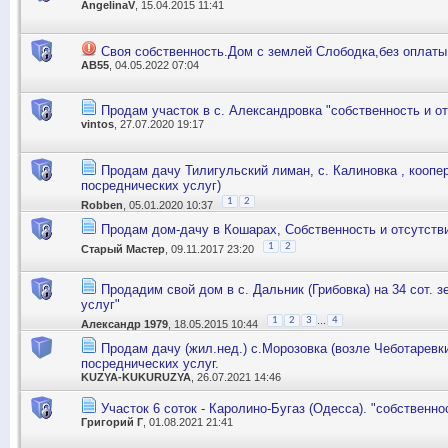
AngelinaV
, 15.04.2015 11:41
Своя собственность.Дом с землей Слободка,без оплаты
АВ55
, 04.05.2022 07:04
Продам участок в с. Александровка "собственность и о
vintos
, 27.07.2020 19:17
Продам дачу Тилигульский лиман, с. Калиновка , коопер
посреднических услуг)
1
2
Robben
, 05.01.2020 10:37
Продам дом-дачу в Кошарах, Собственность и отсутстви
1
2
Старый Мастер
, 09.11.2017 23:20
Продадим свой дом в с. Дальник (Грибовка) на 34 сот. 
услуг"
...
1
2
3
4
Александр 1979
, 18.05.2015 10:44
Продам дачу (жил.нед.) с.Морозовка (возле Чеботаревк
посреднических услуг.
KUZYA-KUKURUZYA
, 26.07.2021 14:46
Участок 6 соток - Каролино-Бугаз (Одесса). "собственн
Григорий Г
, 01.08.2021 21:41