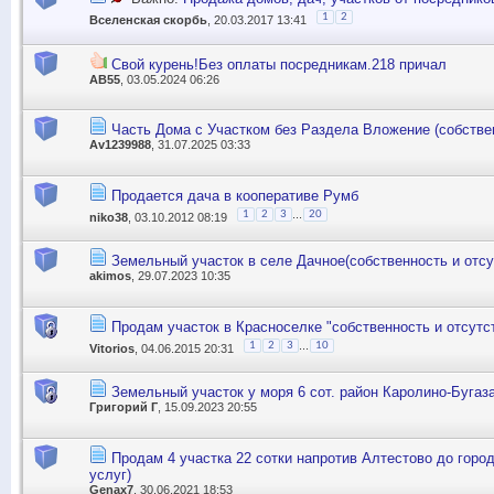
1
2
Вселенская скорбь
, 20.03.2017 13:41
Свой курень!Без оплаты посредникам.218 причал
АВ55
, 03.05.2024 06:26
Часть Дома с Участком без Раздела Вложение (собствен
Av1239988
, 31.07.2025 03:33
Продается дача в кооперативе Румб
...
1
2
3
20
niko38
, 03.10.2012 08:19
Земельный участок в селе Дачное(собственность и отсу
akimos
, 29.07.2023 10:35
Продам участок в Красноселке "собственность и отсутс
...
1
2
3
10
Vitorios
, 04.06.2015 20:31
Земельный участок у моря 6 сот. район Каролино-Бугаз
Григорий Г
, 15.09.2023 20:55
Продам 4 участка 22 сотки напротив Алтестово до горо
услуг)
Genax7
, 30.06.2021 18:53