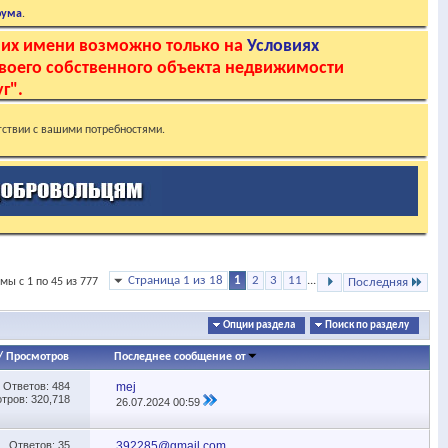
рума
.
 их имени возможно только на
Условиях
своего собственного объекта недвижимости
г".
тствии с вашими потребностями.
Страница 1 из 18
1
2
3
11
...
мы с 1 по 45 из 777
Последняя
Опции раздела
Поиск по разделу
/
Просмотров
Последнее сообщение от
Ответов:
484
mej
тров: 320,718
26.07.2024
00:59
Ответов:
35
392285@gmail.com