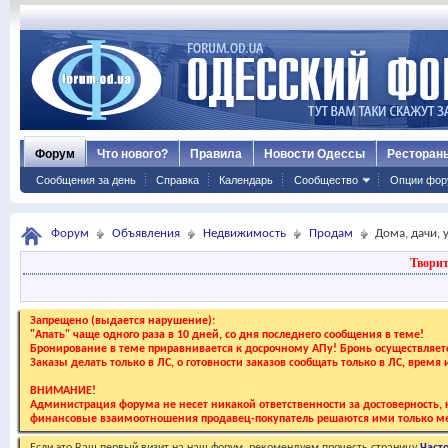
Форум
Что нового?
Правила
Новости Одессы
Ресторан
Сообщения за день
Справка
Календарь
Сообщество
Опции фор
Форум
Объявления
Недвижимость
Продам
Дома, дачи, 
Творит
Запрещено (выдается нарушение):
"Апать" чаще одного раза в 10 дней, со дня последнего сообщения в теме!
Бронирование в теме приравнивается к досрочному АПу! Бронь осуществляе
Заказы делать только в ЛС, о готовности заказов сообщать только в ЛС, время
ВНИМАНИЕ!
Администрация форума не несет никакой ответственности за достоверность, к
финансовые взаимоотношения продавец-покупатель решаются ими только ме