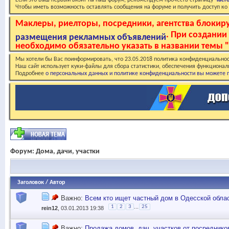
Если это Ваш первый визит на наш форум, рекомендуем прочесть страницу
Част
Чтобы иметь возможность оставлять сообщения на форуме и получить доступ к
Маклеры, риелторы, посредники, агентства блоки
. При создани
размещения рекламных объявлений
необходимо обязательно указать в названии темы "
Мы хотели бы Вас поинформировать, что 23.05.2018 политика конфиденциальнос
Наш сайт использует куки-файлы для сбора статистики, обеспечения функционал
Подробнее
о персональных данных и политике конфиденциальности вы можете п
Форум:
Дома, дачи, участки
Заголовок
/
Автор
Важно:
Всем кто ищет частный дом в Одесской облас
...
1
2
3
25
rein12
, 03.01.2013 19:38
Важно:
Продажа домов, дач, участков от посредников