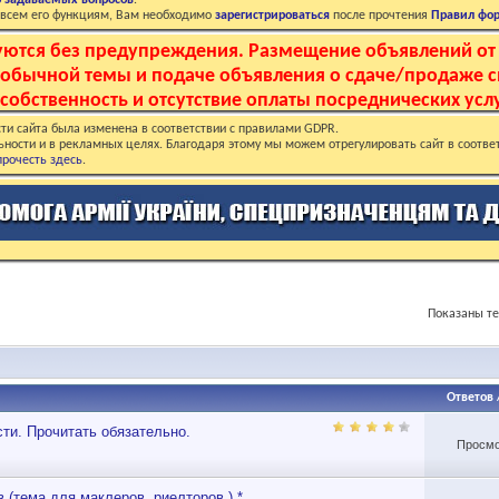
о задаваемых вопросов
.
о всем его функциям, Вам необходимо
зарегистрироваться
после прочтения
Правил фо
руются без предупреждения. Размещение объявлений от
и обычной темы и подаче объявления о сдаче/продаже 
собственность и отсутствие оплаты посреднических услу
ти сайта была изменена в соответствии с правилами GDPR.
ьности и в рекламных целях. Благодаря этому мы можем отрегулировать сайт в соотве
рочесть здесь
.
Показаны те
Ответов
ти. Прочитать обязательно.
Просмо
 (тема для маклеров, риелторов.) *