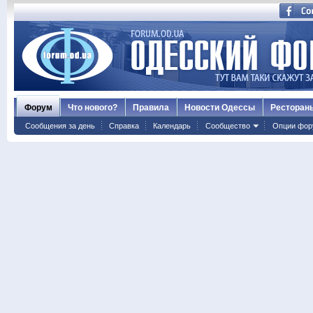
Форум
Что нового?
Правила
Новости Одессы
Ресторан
Сообщения за день
Справка
Календарь
Сообщество
Опции фор