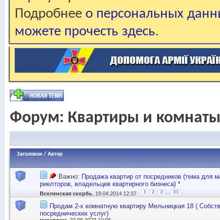
Подробнее
о персональных данн
можете прочесть здесь
.
Форум:
Квартиры и комнат
Заголовок
/
Автор
Важно:
Продажа квартир от посредников (тема для м
риелторов, владельцев квартирного бизнеса) *
...
1
2
3
31
Вселенская скорбь
, 19.04.2014 12:37
Продам 2-х комнатную квартиру Мельницкая 18 ( Собств
посреднических услуг)
макароша
, 22.06.2023 10:05