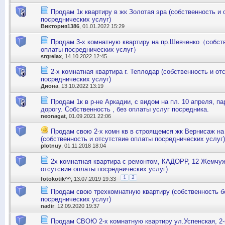
Продам 1к квартиру в жк Золотая эра (собственность и 
посреднических услуг)
Виктория1386
, 01.01.2022 15:29
Продам 3-х комнатную квартиру на пр.Шевченко（собств
оплаты посреднических услуг）
srgrelax
, 14.10.2022 12:45
2-х комнатная квартира г. Теплодар (собственность и от
посреднических услуг)
Диона
, 13.10.2022 13:19
Продам 1к в р-не Аркадии, с видом на пл. 10 апреля, п
дорогу. Собственность , без оплаты услуг посредника.
neonagat
, 01.09.2021 22:06
Продам свою 2-х комн кв в строящемся жк Вернисаж на
(собственность и отсутствие оплаты посреднических услуг)
plotnuy
, 01.11.2018 18:04
2х комнатная квартира с ремонтом, КАДОРР, 12 Жемчуж
отсутсвие оплаты посреднических услуг)
1
2
fotokotik^^
, 13.07.2019 19:33
Продам свою трехкомнатную квартиру (собственность б
посреднических услуг)
nadir
, 12.09.2020 19:37
Продам СВОЮ 2-х комнатную квартиру ул.Успенская, 2-й