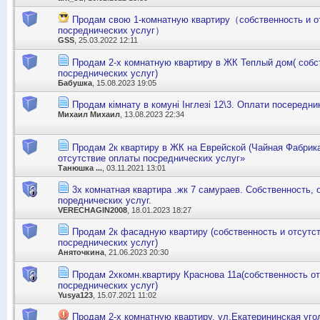
Продам свою 1-комнатную квартиру（собственность и о
посреднических услуг）
GSS
, 25.03.2022 12:11
Продам 2-х комнатную квартиру в ЖК Теплый дом( собст
посреднических услуг)
Бабушка
, 15.08.2023 19:05
Продам кімнату в комуні Інглезі 12\3. Оплати посередни
Михаил Михаил
, 13.08.2023 22:34
Продам 2к квартиру в ЖК на Еврейской (Чайная Фабрика
отсутствие оплаты посреднических услуг»
Танюшка ...
, 03.11.2021 13:01
3х комнатная квартира .жк 7 самураев. Собственность, 
пореднических услуг.
VERECHAGIN2008
, 18.01.2023 18:27
Продам 2к фасадную квартиру (собственность и отсутс
посреднических услуг)
Аняточкина
, 21.06.2023 20:30
Продам 2хкомн.квартиру Краснова 11а(собственность о
посреднических услуг)
Yusya123
, 15.07.2021 11:02
Продам 2-х комнатную квартиру. ул.Екатерининская уго