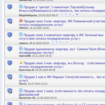
Продам в "центре" 1 комнатную Торгова\Бульвар
Искусств(Жванецкого),собственность, без оплаты посредни
...
1
2
3
38
Медебейцелы
, 15.03.2013 08:27
Продам свою 2-ком. квартиру, ЖК Романовский (собстве
оплаты посреднических услуг)
YAKOV
, 16.12.2025 10:55
Продам свою 1-комнатную квартиру в ЖК Зеленый мыс
отсутствие оплаты посреднических услуг）
...
1
2
3
4
valevor
, 08.11.2019 19:24
Продам однокімнатну квартиру, вул. Семена Палія (Влас
посередницьких послуг)
Vados098
, 20.11.2024 18:42
Продам свою 2-ком. квартиру, м-н Восход （собственнос
оплаты посреднических услуг）
Кристина Ф
, 05.09.2024 08:48
Продам 1 ком в ЖК Маршал Сити(собственность , без о
услуг)
Пихта
, 16.07.2024 12:51
Продам свою 1 комн, (собственность без оплаты посред
Дмитриевский
Валентин 4G
, 11.06.2024 20:13
1-комнатная квартира, ж/м Радужный, в 17-этажном дом