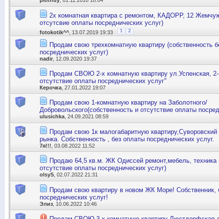
plotnuy
, 01.11.2018 18:04
2х комнатная квартира с ремонтом, КАДОРР, 12 Жемчуж
отсутсвие оплаты посреднических услуг)
1
2
fotokotik^^
, 13.07.2019 19:33
Продам свою трехкомнатную квартиру (собственность б
посреднических услуг)
nadir
, 12.09.2020 19:37
Продам СВОЮ 2-х комнатную квартиру ул.Успенская, 2-й
отсутствие оплаты посреднических услуг"
Керочка
, 27.01.2022 19:07
Продам свою 1-комнатную квартиру на Заболотного/
Добровольского(собственность и отсутствие оплаты посре
ulusichka
, 24.09.2021 08:59
Продам свою 1к малогабаритную квартиру,Суворовский 
рынка. Собственность , без оплаты посреднических услуг.
7я!!!
, 03.08.2022 11:52
Продаю 64,5 кв.м. ЖК Одиссей ремонт,мебель, техника 
отсутствие оплаты посреднических услуг)
olsyS
, 02.07.2022 21:31
Продам свою квартиру в новом ЖК Море! Собственник, 
посреднических услуг!
Элиз
, 10.06.2022 10:46
Продам СВОЮ 3-х комнатную квартиру Люстдорфская до