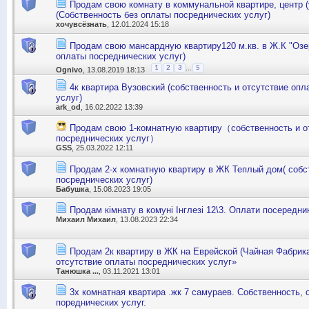
Продам свою комнату в коммунальной квартире, центр (
(Собственность без оплаты посреднических услуг)
хочувсёзнать
, 12.01.2024 15:18
Продам свою мансардную квартиру120 м.кв. в Ж.К "Озе
оплаты посреднических услуг)
...
1
2
3
5
Ognivo
, 13.08.2019 18:13
4к квартира Вузовский (собственность и отсутствие оп
услуг)
ark_od
, 16.02.2022 13:39
Продам свою 1-комнатную квартиру（собственность и о
посреднических услуг）
GSS
, 25.03.2022 12:11
Продам 2-х комнатную квартиру в ЖК Теплый дом( собст
посреднических услуг)
Бабушка
, 15.08.2023 19:05
Продам кімнату в комуні Інглезі 12\3. Оплати посередни
Михаил Михаил
, 13.08.2023 22:34
Продам 2к квартиру в ЖК на Еврейской (Чайная Фабрика
отсутствие оплаты посреднических услуг»
Танюшка ...
, 03.11.2021 13:01
3х комнатная квартира .жк 7 самураев. Собственность, 
пореднических услуг.