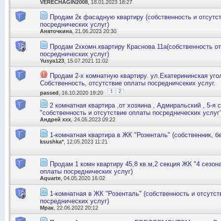
VERECHAGIN2008
, 18.01.2023 18:27
Продам 2к фасадную квартиру (собственность и отсутс
посреднических услуг)
Аняточкина
, 21.06.2023 20:30
Продам 2хкомн.квартиру Краснова 11а(собственность о
посреднических услуг)
Yusya123
, 15.07.2021 11:02
Продам 2-х комнатную квартиру. ул.Екатерининская уго
Собственность, отсутствие оплаты посредничсеких услуг.
1
2
passed
, 16.10.2020 19:20
2 комнатная квартира ,от хозяина , Адмиральский , 5-я с
"собственность и отсутствие оплаты посреднических услуг
Андрей ххх
, 24.05.2023 09:22
1-комнатная квартира в ЖК "Розенталь" (собственник, б
ksushka*
, 12.05.2023 11:21
Продам 1 комн квартиру 45,8 кв.м,2 секция ЖК "4 сезон
оплаты посреднических услуг)
Aquarte
, 04.05.2020 16:02
1-комнатная в ЖК "Розенталь" (собственность и отсутс
посреднических услуг)
Мрак
, 22.06.2022 20:12