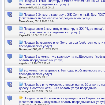
Продам 1- комн. квартиру с ЕВРОРЕМОНТОМ на ул. Сах
без оплаты посреднических услуг)
aleksandrM
, 08.12.2021 08:15
Продам 2-3х комн. квартиру в ЖК Солнечный. Дом ПО
(собственность без оплаты посреднических услуг)
TasmaStars
, 05.12.2021 12:44
Продам свою 1-комнатную квартиру в ЖК "Чудо город"
отсутствие оплаты посреднических услуг）
СергейS
, 18.09.2022 15:45
Продам 1к квартиру в жк Золотая эра (собственность и 
посреднических услуг)
Виктория1386
, 01.01.2022 15:29
Продам 3-х комнатную квартиру на пр.Шевченко（собств
оплаты посреднических услуг）
srgrelax
, 14.10.2022 12:45
2-х комнатная квартира г. Теплодар (собственность и от
посреднических услуг)
Диона
, 13.10.2022 13:19
Продам 1к в р-не Аркадии, с видом на пл. 10 апреля, п
дорогу. Собственность , без оплаты услуг посредника.
neonagat
, 01.09.2021 22:06
Продам свою 2-х комн кв в строящемся жк Вернисаж на
(собственность и отсутствие оплаты посреднических услуг)