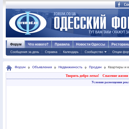
Форум
Что нового?
Правила
Новости Одессы
Ресторан
Сообщения за день
Справка
Календарь
Сообщество
Опции фор
Форум
Объявления
Недвижимость
Продам
Квартиры и 
Творить добро легко!
Спасение жизни 
Условия размещения рек