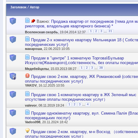
Заголовок
/
Автор
Важно:
Продажа квартир от посредников (тема для м
риелторов, владельцев квартирного бизнеса) *
...
1
2
3
31
Вселенская скорбь
, 19.04.2014 12:37
Продам 2-х комнатную квартиру Мельницкая 18 ( Собств
посреднических услуг)
макароша
, 22.06.2023 10:05
Продам в "центре" 1 комнатную Торгова\Бульвар
Искусств(Жванецкого),собственность, без оплаты посредни
...
1
2
3
38
Медебейцелы
, 15.03.2013 08:27
Продам свою 2-ком. квартиру, ЖК Романовский (собстве
оплаты посреднических услуг)
YAKOV
, 16.12.2025 10:55
Продам свою 1-комнатную квартиру в ЖК Зеленый мыс
отсутствие оплаты посреднических услуг）
...
1
2
3
4
valevor
, 08.11.2019 19:24
Продам однокімнатну квартиру, вул. Семена Палія (Влас
посередницьких послуг)
Vados098
, 20.11.2024 18:42
Продам свою 2-ком. квартиру, м-н Восход （собственнос
оплаты посреднических услуг）