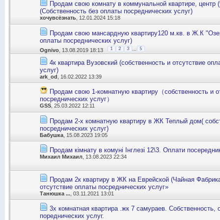
Продам свою комнату в коммунальной квартире, центр (
(Собственность без оплаты посреднических услуг)
хочувсёзнать
, 12.01.2024 15:18
Продам свою мансардную квартиру120 м.кв. в Ж.К "Озе
оплаты посреднических услуг)
...
1
2
3
5
Ognivo
, 13.08.2019 18:13
4к квартира Вузовский (собственность и отсутствие оп
услуг)
ark_od
, 16.02.2022 13:39
Продам свою 1-комнатную квартиру（собственность и о
посреднических услуг）
GSS
, 25.03.2022 12:11
Продам 2-х комнатную квартиру в ЖК Теплый дом( собст
посреднических услуг)
Бабушка
, 15.08.2023 19:05
Продам кімнату в комуні Інглезі 12\3. Оплати посередни
Михаил Михаил
, 13.08.2023 22:34
Продам 2к квартиру в ЖК на Еврейской (Чайная Фабрика
отсутствие оплаты посреднических услуг»
Танюшка ...
, 03.11.2021 13:01
3х комнатная квартира .жк 7 самураев. Собственность, 
пореднических услуг.