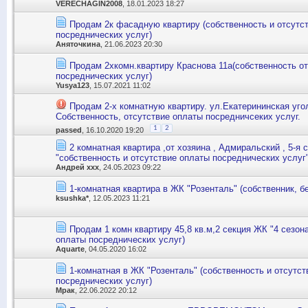
VERECHAGIN2008
, 18.01.2023 18:27
Продам 2к фасадную квартиру (собственность и отсутс
посреднических услуг)
Аняточкина
, 21.06.2023 20:30
Продам 2хкомн.квартиру Краснова 11а(собственность о
посреднических услуг)
Yusya123
, 15.07.2021 11:02
Продам 2-х комнатную квартиру. ул.Екатерининская уго
Собственность, отсутствие оплаты посредничсеких услуг.
1
2
passed
, 16.10.2020 19:20
2 комнатная квартира ,от хозяина , Адмиральский , 5-я с
"собственность и отсутствие оплаты посреднических услуг
Андрей ххх
, 24.05.2023 09:22
1-комнатная квартира в ЖК "Розенталь" (собственник, б
ksushka*
, 12.05.2023 11:21
Продам 1 комн квартиру 45,8 кв.м,2 секция ЖК "4 сезон
оплаты посреднических услуг)
Aquarte
, 04.05.2020 16:02
1-комнатная в ЖК "Розенталь" (собственность и отсутс
посреднических услуг)
Мрак
, 22.06.2022 20:12