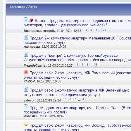
Заголовок
/
Автор
Важно:
Продажа квартир от посредников (тема для м
риелторов, владельцев квартирного бизнеса) *
...
1
2
3
31
Вселенская скорбь
, 19.04.2014 12:37
Продам 2-х комнатную квартиру Мельницкая 18 ( Собств
посреднических услуг)
макароша
, 22.06.2023 10:05
Продам в "центре" 1 комнатную Торгова\Бульвар
Искусств(Жванецкого),собственность, без оплаты посредни
...
1
2
3
38
Медебейцелы
, 15.03.2013 08:27
Продам свою 2-ком. квартиру, ЖК Романовский (собстве
оплаты посреднических услуг)
YAKOV
, 16.12.2025 10:55
Продам свою 1-комнатную квартиру в ЖК Зеленый мыс
отсутствие оплаты посреднических услуг）
...
1
2
3
4
valevor
, 08.11.2019 19:24
Продам однокімнатну квартиру, вул. Семена Палія (Влас
посередницьких послуг)
Vados098
, 20.11.2024 18:42
Продам свою 2-ком. квартиру, м-н Восход （собственнос
оплаты посреднических услуг）