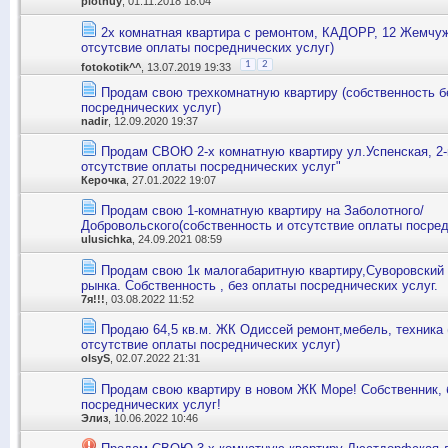
plotnuy
, 01.11.2018 18:04
2х комнатная квартира с ремонтом, КАДОРР, 12 Жемчуж
отсутсвие оплаты посреднических услуг)
1
2
fotokotik^^
, 13.07.2019 19:33
Продам свою трехкомнатную квартиру (собственность б
посреднических услуг)
nadir
, 12.09.2020 19:37
Продам СВОЮ 2-х комнатную квартиру ул.Успенская, 2-й
отсутствие оплаты посреднических услуг"
Керочка
, 27.01.2022 19:07
Продам свою 1-комнатную квартиру на Заболотного/
Добровольского(собственность и отсутствие оплаты посре
ulusichka
, 24.09.2021 08:59
Продам свою 1к малогабаритную квартиру,Суворовский 
рынка. Собственность , без оплаты посреднических услуг.
7я!!!
, 03.08.2022 11:52
Продаю 64,5 кв.м. ЖК Одиссей ремонт,мебель, техника 
отсутствие оплаты посреднических услуг)
olsyS
, 02.07.2022 21:31
Продам свою квартиру в новом ЖК Море! Собственник, 
посреднических услуг!
Элиз
, 10.06.2022 10:46