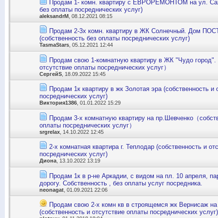
Продам 1- комн. квартиру с ЕВРОРЕМОНТОМ на ул. Сах
без оплаты посреднических услуг)
aleksandrM
, 08.12.2021 08:15
Продам 2-3х комн. квартиру в ЖК Солнечный. Дом ПО
(собственность без оплаты посреднических услуг)
TasmaStars
, 05.12.2021 12:44
Продам свою 1-комнатную квартиру в ЖК "Чудо город"
отсутствие оплаты посреднических услуг）
СергейS
, 18.09.2022 15:45
Продам 1к квартиру в жк Золотая эра (собственность и 
посреднических услуг)
Виктория1386
, 01.01.2022 15:29
Продам 3-х комнатную квартиру на пр.Шевченко（собств
оплаты посреднических услуг）
srgrelax
, 14.10.2022 12:45
2-х комнатная квартира г. Теплодар (собственность и от
посреднических услуг)
Диона
, 13.10.2022 13:19
Продам 1к в р-не Аркадии, с видом на пл. 10 апреля, п
дорогу. Собственность , без оплаты услуг посредника.
neonagat
, 01.09.2021 22:06
Продам свою 2-х комн кв в строящемся жк Вернисаж на
(собственность и отсутствие оплаты посреднических услуг)