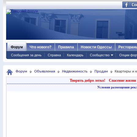
Форум
Что нового?
Правила
Новости Одессы
Ресторан
Сообщения за день
Справка
Календарь
Сообщество
Опции фор
Форум
Объявления
Недвижимость
Продам
Квартиры и 
Творить добро легко!
Спасение жизни 
Условия размещения рек