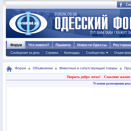
Форум
Что нового?
Правила
Новости Одессы
Ресторан
Сообщения за день
Справка
Календарь
Сообщество
Опции фор
Форум
Объявления
Животные и сопутствующие товары
Про
Творить добро легко!
Спасение жизни 
Условия размещения рек