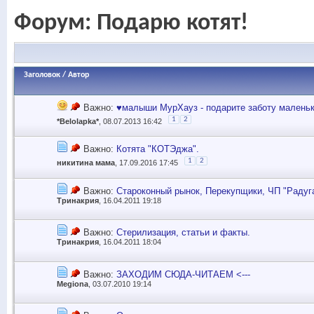
Форум:
Подарю котят!
Заголовок
/
Автор
Важно:
♥малыши МурХауз - подарите заботу малень
1
2
*Belolapka*
, 08.07.2013 16:42
Важно:
Котята "КОТЭджа".
1
2
никитина мама
, 17.09.2016 17:45
Важно:
Староконный рынок, Перекупщики, ЧП "Радуга
Тринакрия
, 16.04.2011 19:18
Важно:
Стерилизация, статьи и факты.
Тринакрия
, 16.04.2011 18:04
Важно:
ЗАХОДИМ СЮДА-ЧИТАЕМ <---
Megiona
, 03.07.2010 19:14