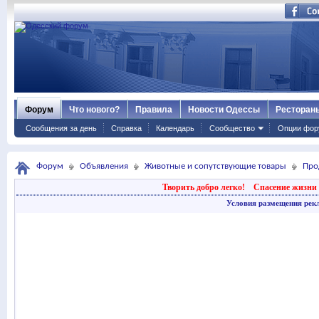
Форум
Что нового?
Правила
Новости Одессы
Ресторан
Сообщения за день
Справка
Календарь
Сообщество
Опции фор
Форум
Объявления
Животные и сопутствующие товары
Про
Творить добро легко!
Спасение жизни 
Условия размещения рек