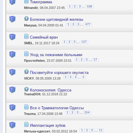
Томограмма
...
1
2
3
108
Mitrandir
, 08.04.2007 23:45
Болезни щитовидной железы
...
1
2
3
477
Макуша
, 04.04.2009 01:41
Семейный врач
...
1
2
3
127
SMEL
, 19.11.2017 18:24
Уход за лежачими больными
...
1
2
3
17
ПростоHelen
, 23.07.2009 23:51
Посоветуйте хорошего окулиста
...
1
2
3
5
VICKY
, 08.05.2009 13:28
Колоноскопия: Одесса
TramaDOll
, 01.12.2018 21:22
Все о Травматологии Одессы
...
1
2
3
254
Trauma
, 17.04.2008 13:48
Имплантация зубов.
...
1
2
3
11
Митька-одессит
, 03.02.2012 16:54