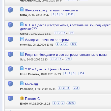
ЧЕЛОВЕЧИЩЕ
, 09.03.2010 18:34
Женские консультации, гинекологи
...
1
2
3
1312
MIRA
, 07.07.2006 22:47
ФГС в Одессе (гастроскопия, глотание кишки) под наркоз
делают???
...
1
2
3
14
Olena_
, 23.02.2012 13:27
Аллергия, лечение аллергии
...
1
2
3
608
chernika
, 08.11.2006 13:51
Родинки, бородавки и все вопросы, связанные с ними
...
1
2
3
265
Sub
, 24.06.2006 22:13
УЗИ в Одессе. Цены. Отзывы.
...
1
2
3
154
Кот в Сапогах
, 18.01.2011 07:24
Миома(((
...
1
2
3
216
Podkidish
, 17.09.2007 15:44
Гепатит С
...
1
2
3
2989
Elle70
, 04.02.2009 18:23