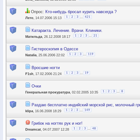
Опрос:
Кто-нибудь бросал курить навсегда ?
...
1
2
3
421
Лето
, 14.07.2006 15:13
Катаракта. Лечение. Врачи. Клиники.
...
1
2
3
21
Матильда
, 26.12.2008 18:17
Гистероскопия в Одессе
...
1
2
3
119
Natalia
, 25.06.2006 22:02
Вросшие ногти
...
1
2
3
19
F1sh
, 17.02.2006 21:24
Очки
...
1
2
3
8
Генеральная прокуратура
, 02.02.2005 10:35
Раздаю бесплатно индийский морской рис, молочный гр
...
1
2
3
149
klipa
, 16.06.2008 18:29
Грибок на ногтях рук и ног!
...
1
2
3
48
Dreamcat
, 04.07.2007 12:28