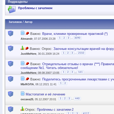
Подразделы
Проблемы с зачатием
Заголовок
/
Автор
Важно:
Врачи, клиники проверенные практикой (*)
...
1
2
3
3090
Alexandr
, 07.07.2006 23:28
Важно: Опрос:
Заочные консультации врачей на фор
...
1
2
3
2550
JustMeHere
, 30.01.2009 16:24
Важно:
Отрицательные отзывы о врачах (***) Правил
сообщении №1. Читать обязательно!
...
1
2
3
161
JustMeHere
, 08.08.2007 13:05
Важно:
Поделитесь просроченными лекарствами с у
1
2
MЫКОЛА
, 08.12.2021 11:41
Мастопатия и её лечение
...
1
2
3
440
оксана25
, 05.12.2007 20:01
Опрос:
Проблемы с зачатием-2
...
1
2
3
4117