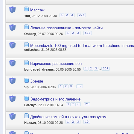
Массаж
...
1
2
3
277
Yuli
, 25.12.2004 20:30
Лечение позвоночника - помогите найти
...
1
2
3
533
Osberg
, 26.07.2006 09:26
Mebendazole 100 mg used to Treat worm Infections in hum
sofiashea
, 31.03.2026 08:53
Варикозное расширение вен
...
1
2
3
309
bondaged_dreams
, 08.05.2005 20:55
Зрение
...
1
2
3
82
Яр
, 28.10.2004 16:36
Эндометриоз и его лечение.
...
1
2
3
21
Lafeliya
, 22.11.2010 14:54
Дробление камней в почках ультразвуком
...
1
2
3
10
Наххал
, 03.10.2008 02:28