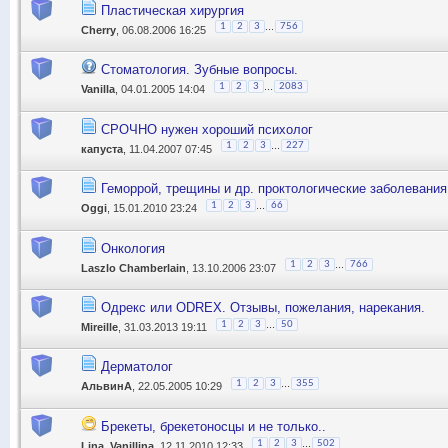
Пластическая хирургия
...
1
2
3
756
Cherry
, 06.08.2006 16:25
Стоматология. Зубные вопросы.
...
1
2
3
2083
Vanilla
, 04.01.2005 14:04
СРОЧНО нужен хороший психолог
...
1
2
3
227
капуста
, 11.04.2007 07:45
Геморрой, трещины и др. проктологические заболевания
...
1
2
3
66
Oggi
, 15.01.2010 23:24
Онкология
...
1
2
3
766
Laszlo Chamberlain
, 13.10.2006 23:07
Одрекс или ODREX. Отзывы, пожелания, нарекания.
...
1
2
3
50
Mireille
, 31.03.2013 19:11
Дерматолог
...
1
2
3
355
АльвинА
, 22.05.2005 10:29
Брекеты, брекетоносцы и не только..
...
1
2
3
502
Lina_Vanillina
, 12.11.2010 12:33