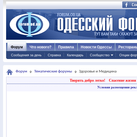
Форум
Что нового?
Правила
Новости Одессы
Ресторан
Сообщения за день
Справка
Календарь
Сообщество
Опции фор
Форум
Тематические форумы
Здоровье и Медицина
Творить добро легко!
Спасение жизни 
Условия размещения рек