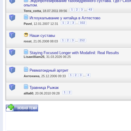
Эндопротезирование тазобедренного сустава. Где? Ско
опытом.
...
1
2
3
43
Terra_cotta
, 18.07.2011 09:56
Иглоукалывание у китайца в Алтестово
...
1
2
3
102
Pavel
, 12.01.2007 12:31
Наши суставы
...
1
2
3
252
rosst
, 21.05.2008 08:03
Staying Focused Longer with Modafinil: Real Results
Lisawilliam25
, 31.03.2026 06:25
Ревматоидный артрит
...
1
2
3
4
Антонина
, 25.12.2006 09:33
Травница Рыжак
1
2
allla60
, 20.06.2010 09:28