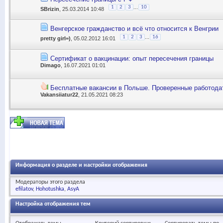
...
1
2
3
10
SBrizin
, 25.03.2014 10:48
Венгерское гражданство и всё что относится к Венгрии
...
1
2
3
16
pretty girl=)
, 05.02.2012 16:01
Сертификат о вакцинации: опыт пересечения границы
Dimago
, 16.07.2021 01:01
Бесплатные вакансии в Польше. Проверенные работода
Vakansiiatur22
, 21.05.2021 08:23
Информация о разделе и настройки отображения
Модераторы этого раздела
efilatov
Hohotushka
AsyA
Настройка отображения тем