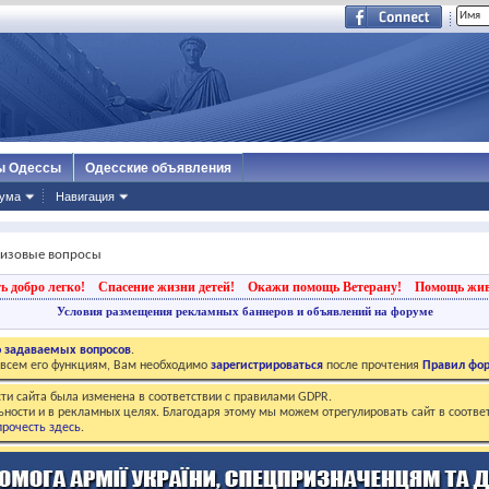
ы Одессы
Одесские объявления
ума
Навигация
визовые вопросы
ь добро легко!
Спасение жизни детей!
Окажи помощь Ветерану!
Помощь жи
Условия размещения рекламных баннеров и объявлений на форуме
о задаваемых вопросов
.
о всем его функциям, Вам необходимо
зарегистрироваться
после прочтения
Правил фо
ти сайта была изменена в соответствии с правилами GDPR.
ьности и в рекламных целях. Благодаря этому мы можем отрегулировать сайт в соотве
рочесть здесь
.