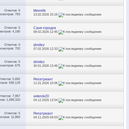
Ответов:
0
Meimilb
осмотров: 783
13.02.2026
15:16
Ответов:
5
Саня-городок
мотров: 4,180
08.02.2026
12:45
Ответов:
0
dimitez
осмотров: 702
07.02.2026
12:33
Ответов:
0
dimitez
осмотров: 675
30.01.2026
13:46
Ответов:
5,892
Репатриант
тров: 590,129
11.01.2026
10:06
Ответов:
7,957
veterok20
ов: 1,098,320
04.12.2025
13:54
Ответов:
5
Репатриант
отров: 11,860
04.11.2025
04:03