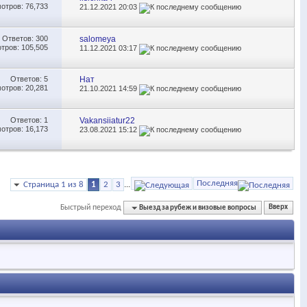
отров: 76,733
21.12.2021
20:03
Ответов:
300
salomeya
тров: 105,505
11.12.2021
03:17
Ответов:
5
Нат
отров: 20,281
21.10.2021
14:59
Ответов:
1
Vakansiiatur22
отров: 16,173
23.08.2021
15:12
Последняя
Страница 1 из 8
1
2
3
...
Быстрый переход
Выезд за рубеж и визовые вопросы
Вверх