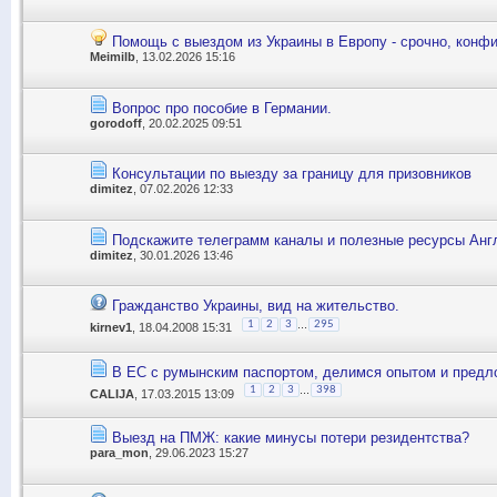
Помощь с выездом из Украины в Европу - срочно, конф
Meimilb
, 13.02.2026 15:16
Вопрос про пособие в Германии.
gorodoff
, 20.02.2025 09:51
Консультации по выезду за границу для призовников
dimitez
, 07.02.2026 12:33
Подскажите телеграмм каналы и полезные ресурсы Анг
dimitez
, 30.01.2026 13:46
Гражданство Украины, вид на жительство.
...
1
2
3
295
kirnev1
, 18.04.2008 15:31
В ЕС с румынским паспортом, делимся опытом и пред
...
1
2
3
398
CALIJA
, 17.03.2015 13:09
Выезд на ПМЖ: какие минусы потери резидентства?
para_mon
, 29.06.2023 15:27