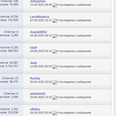
Ответов:
136
Johnjames
отров: 70,494
11.09.2025
08:45
Ответов:
8,234
LenaMazkina
тров: 741,508
07.09.2025
16:11
Ответов:
0
Anasty9854
мотров: 2,285
29.08.2025
08:10
Ответов:
6,155
nadir
тров: 698,352
28.08.2025
04:31
тветов:
44,587
Jeep
ов: 5,724,767
14.08.2025
00:53
Ответов:
23
Rumila
отров: 38,475
30.06.2025
20:52
Ответов:
0
aleksberlin
мотров: 2,490
26.06.2025
14:32
Ответов:
1,341
efilatov
тров: 212,836
09.04.2025
08:45