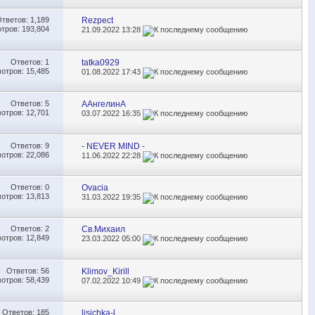
Ответов:
1,189
Rezpect
тров: 193,804
21.09.2022
13:28
Ответов:
1
tatka0929
отров: 15,485
01.08.2022
17:43
Ответов:
5
ААнгелинА
отров: 12,701
03.07.2022
16:35
Ответов:
9
- NEVER MIND -
отров: 22,086
11.06.2022
22:28
Ответов:
0
Ovacia
отров: 13,813
31.03.2022
19:35
Ответов:
2
Св.Михаил
отров: 12,849
23.03.2022
05:00
Ответов:
56
Klimov_Kirill
отров: 58,439
07.02.2022
10:49
Ответов:
185
lisichka-l