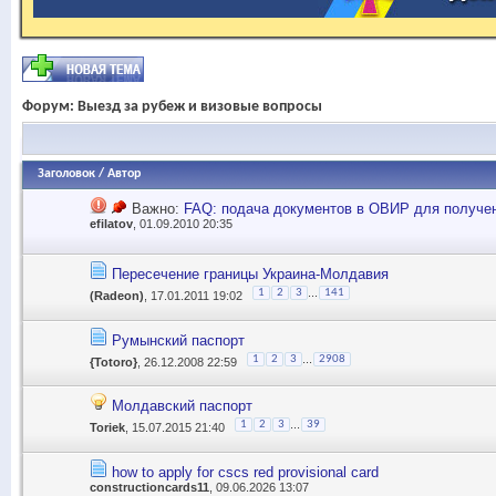
Форум:
Выезд за рубеж и визовые вопросы
Заголовок
/
Автор
Важно:
FAQ: подача документов в ОВИР для получен
efilatov
, 01.09.2010 20:35
Пересечение границы Украина-Молдавия
...
1
2
3
141
(Radeon)
, 17.01.2011 19:02
Румынский паспорт
...
1
2
3
2908
{Totoro}
, 26.12.2008 22:59
Молдавский паспорт
...
1
2
3
39
Toriek
, 15.07.2015 21:40
how to apply for cscs red provisional card
constructioncards11
, 09.06.2026 13:07