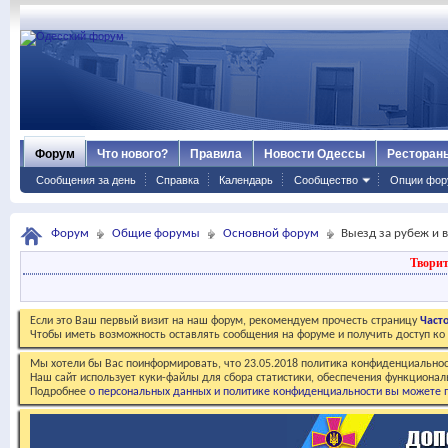
Форум
Что нового?
Правила
Новости Одессы
Ресторан
Сообщения за день
Справка
Календарь
Сообщество
Опции фор
Форум
Общие форумы
Основной форум
Выезд за рубеж и 
Творит
Если это Ваш первый визит на наш форум, рекомендуем прочесть страницу
Част
Чтобы иметь возможность оставлять сообщения на форуме и получить доступ к
Мы хотели бы Вас поинформировать, что 23.05.2018 политика конфиденциальнос
Наш сайт использует куки-файлы для сбора статистики, обеспечения функционал
Подробнее
о персональных данных и политике конфиденциальности вы можете п