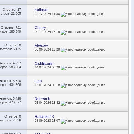
Ответов:
17
radhead
отров: 22,805
02.12.2024
11:30
Ответов:
721
Cherry
тров: 285,349
20.11.2024
18:19
Ответов:
0
Aleexey
мотров: 6,135
06.09.2024
16:29
Ответов:
4,797
Св.Михаил
тров: 583,904
14.07.2024
05:29
Ответов:
5,320
tapa
тров: 634,606
13.07.2024
00:18
Ответов:
5,428
Net worth
тров: 670,577
25.04.2024
13:42
Ответов:
0
Наталия13
мотров: 7,336
28.09.2023
23:07