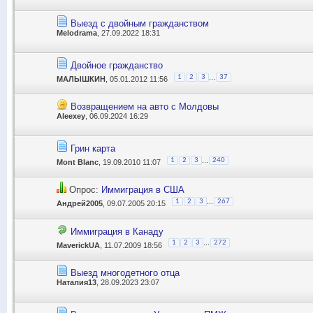
Выезд с двойным гражданством
Melodrama
, 27.09.2022 18:31
Двойное гражданство
...
1
2
3
37
МАЛЫШКИН
, 05.01.2012 11:56
Возвращением на авто с Молдовы
Aleexey
, 06.09.2024 16:29
Грин карта
...
1
2
3
240
Mont Blanc
, 19.09.2010 11:07
Опрос:
Иммиграция в США
...
1
2
3
267
Андрей2005
, 09.07.2005 20:15
Иммиграция в Канаду
...
1
2
3
272
MaverickUA
, 11.07.2009 18:56
Выезд многодетного отца
Наталия13
, 28.09.2023 23:07