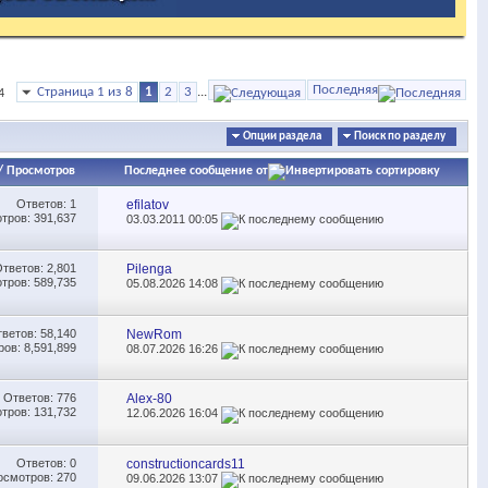
Последняя
Страница 1 из 8
1
2
3
...
4
Опции раздела
Поиск по разделу
/
Просмотров
Последнее сообщение от
Ответов:
1
efilatov
тров: 391,637
03.03.2011
00:05
Ответов:
2,801
Pilenga
тров: 589,735
05.08.2026
14:08
тветов:
58,140
NewRom
ов: 8,591,899
08.07.2026
16:26
Ответов:
776
Alex-80
тров: 131,732
12.06.2026
16:04
Ответов:
0
constructioncards11
осмотров: 270
09.06.2026
13:07