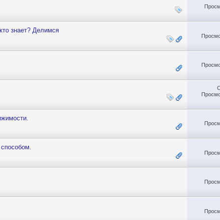
Просм
 кто знает? Делимся
Просмо
Просмо
Просмо
ижимости.
Просм
 способом.
Просм
Просм
Просм