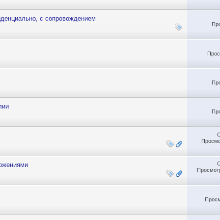
иденциально, с сопровождением
Пр
Прос
Пр
лии
Пр
Просмо
ложениями
Просмотр
Просм