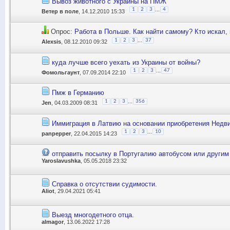
Вывоз животного с Украины на ПМЖ
...
1
2
3
4
Ветер в поле
, 14.12.2010 15:33
Опрос:
Работа в Польше. Как найти самому? Кто искал,
...
1
2
3
37
Alexsis
, 08.12.2010 09:32
куда лучше всего уехать из Украины от войны?
...
1
2
3
47
Фомольгаунт
, 07.09.2014 22:10
Пмж в Германию
...
1
2
3
356
Jen
, 04.03.2009 08:31
Иммиграция в Латвию на основании приобретения Недв
...
1
2
3
10
panpepper
, 22.04.2015 14:23
отправить посылку в Португалию автобусом или другим
Yaroslavushka
, 05.05.2018 23:32
Справка о отсутствии судимости.
Aliot
, 29.04.2021 05:41
Выезд многодетного отца.
almagor
, 13.06.2022 17:28