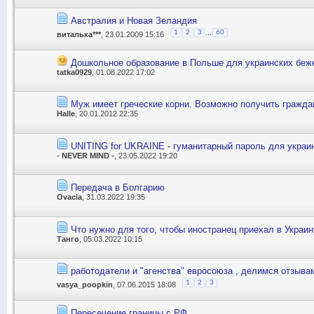
Австралия и Новая Зеландия
...
1
2
3
60
виталька***
, 23.01.2009 15:16
Дошкольное образование в Польше для украинских беж
tatka0929
, 01.08.2022 17:02
Муж имеет греческие корни. Возможно получить гражда
Halle
, 20.01.2012 22:35
UNITING for UKRAINE - гуманитарный пароль для украин
- NEVER MIND -
, 23.05.2022 19:20
Передача в Болгарию
Ovacia
, 31.03.2022 19:35
Что нужно для того, чтобы иностранец приехал в Украин
Танго
, 05.03.2022 10:15
работодатели и "агенства" евросоюза , делимся отзыва
1
2
3
vasya_poopkin
, 07.06.2015 18:08
Пересечение границы с РФ