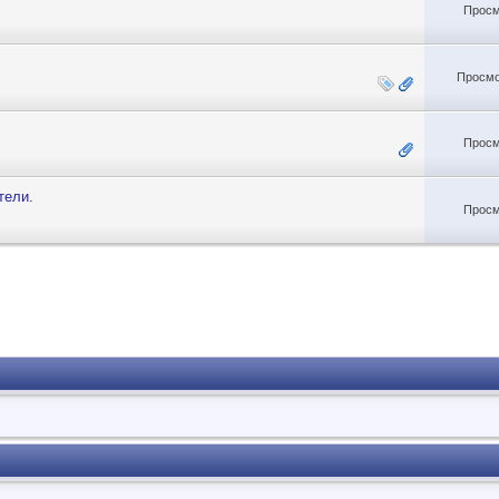
Просм
Просмо
Просм
тели.
Просм