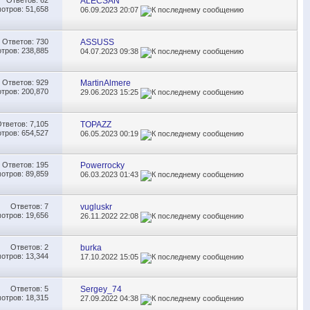
Ответов:
62
ALECSAN
отров: 51,658
06.09.2023
20:07
Ответов:
730
ASSUSS
тров: 238,885
04.07.2023
09:38
Ответов:
929
MartinAlmere
тров: 200,870
29.06.2023
15:25
Ответов:
7,105
TOPAZZ
тров: 654,527
06.05.2023
00:19
Ответов:
195
Powerrocky
отров: 89,859
06.03.2023
01:43
Ответов:
7
vugluskr
отров: 19,656
26.11.2022
22:08
Ответов:
2
burka
отров: 13,344
17.10.2022
15:05
Ответов:
5
Sergey_74
отров: 18,315
27.09.2022
04:38