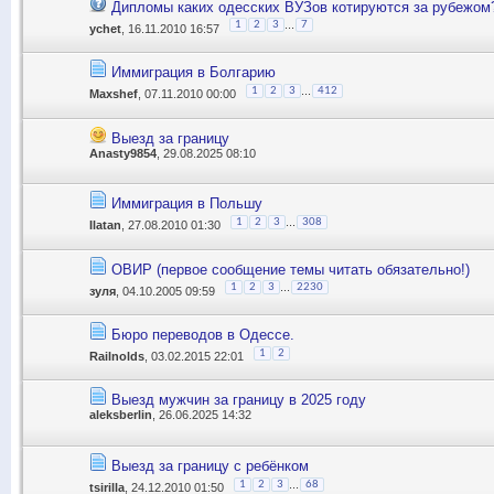
Дипломы каких одесских ВУЗов котируются за рубежом
...
1
2
3
7
ychet
, 16.11.2010 16:57
Иммиграция в Болгарию
...
1
2
3
412
Maxshef
, 07.11.2010 00:00
Выезд за границу
Anasty9854
, 29.08.2025 08:10
Иммиграция в Польшу
...
1
2
3
308
Ilatan
, 27.08.2010 01:30
ОВИР (первое сообщение темы читать обязательно!)
...
1
2
3
2230
зуля
, 04.10.2005 09:59
Бюро переводов в Одессе.
1
2
Railnolds
, 03.02.2015 22:01
Выезд мужчин за границу в 2025 году
aleksberlin
, 26.06.2025 14:32
Выезд за границу с ребёнком
...
1
2
3
68
tsirilla
, 24.12.2010 01:50