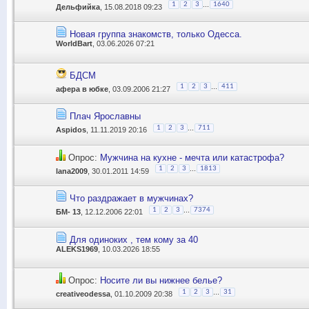
...
1
2
3
1640
Дельфийка
, 15.08.2018 09:23
Новая группа знакомств, только Одесса.
WorldBart
, 03.06.2026 07:21
БДСМ
...
1
2
3
411
афера в юбке
, 03.09.2006 21:27
Плач Ярославны
...
1
2
3
711
Aspidos
, 11.11.2019 20:16
Опрос:
Мужчина на кухне - мечта или катастрофа?
...
1
2
3
1813
lana2009
, 30.01.2011 14:59
Что раздражает в мужчинах?
...
1
2
3
7374
БМ- 13
, 12.12.2006 22:01
Для одиноких , тем кому за 40
ALEKS1969
, 10.03.2026 18:55
Опрос:
Носите ли вы нижнее белье?
...
1
2
3
31
creativeodessa
, 01.10.2009 20:38