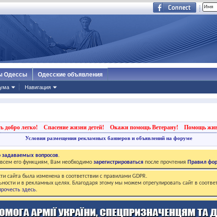
ы Одессы
Одесские объявления
ума
Навигация
ь добро легко!
Спасение жизни детей!
Окажи помощь Ветерану!
Помощь жи
Условия размещения рекламных баннеров и объявлений на форуме
о задаваемых вопросов
.
о всем его функциям, Вам необходимо
зарегистрироваться
после прочтения
Правил фо
ти сайта была изменена в соответствии с правилами GDPR.
ьности и в рекламных целях. Благодаря этому мы можем отрегулировать сайт в соотве
рочесть здесь
.