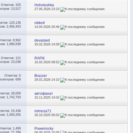
Ответов:
325
Hohotushka
отров: 13,517
27.05.2026
23:23
ветов:
120,136
nikkoll
ов: 2,456,453
14.04.2026
20:46
Ответов:
8,962
devarped
ов: 1,086,838
25.02.2026
14:09
Ответов:
121
RAFiK
отров: 23,038
16.02.2026
08:52
Ответов:
0
Brazzer
осмотров: 699
29.01.2026
14:10
тветов:
28,059
автофанат
ов: 1,742,703
15.11.2025
14:02
тветов:
15,436
mimoza71
ов: 1,000,255
26.10.2025
00:02
Ответов:
1,499
Powerrocky
отров: 71,284
06.09.2025
15:05