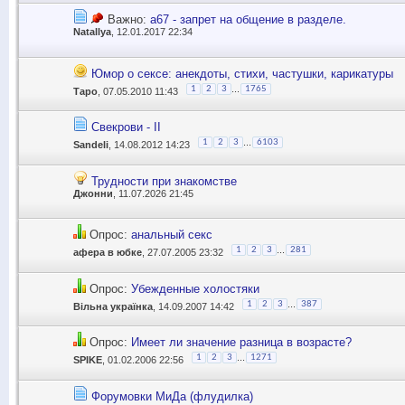
Важно:
a67 - запрет на общение в разделе.
Natallya
, 12.01.2017 22:34
Юмор о сексе: анекдоты, стихи, частушки, карикатуры
...
1
2
3
1765
Таро
, 07.05.2010 11:43
Свекрови - II
...
1
2
3
6103
Sandeli
, 14.08.2012 14:23
Трудности при знакомстве
Джонни
, 11.07.2026 21:45
Опрос:
анальный секс
...
1
2
3
281
афера в юбке
, 27.07.2005 23:32
Опрос:
Убежденные холостяки
...
1
2
3
387
Вільна українка
, 14.09.2007 14:42
Опрос:
Имеет ли значение разница в возрасте?
...
1
2
3
1271
SPIKE
, 01.02.2006 22:56
Форумовки МиДа (флудилка)