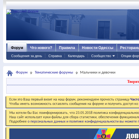
Форум
Что нового?
Правила
Новости Одессы
Ресторан
Сообщения за день
Справка
Календарь
Сообщество
Опции фор
Форум
Тематические форумы
Мальчики и девочки
Творит
Если это Ваш первый визит на наш форум, рекомендуем прочесть страницу
Част
Чтобы иметь возможность оставлять сообщения на форуме и получить доступ к
Мы хотели бы Вас поинформировать, что 23.05.2018 политика конфиденциальнос
Наш сайт использует куки-файлы для сбора статистики, обеспечения функционал
Подробнее
о персональных данных и политике конфиденциальности вы можете п