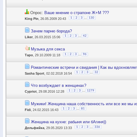
Опрос:
Ваше мнение о страпоне Ж+М ???
...
1
2
3
130
King Pin
, 26.05.2009 20:43
Зачем парню борода?
...
1
2
3
42
Liker
, 26.03.2015 15:06
Музыка для секса
...
1
2
3
96
Таро
, 29.10.2009 11:18
Романтические встречи и свидания | Как вы вдохновляе
...
1
2
3
32
Sasha Sport
, 02.02.2018 16:54
Что возбуждает в женщинах?
...
1
2
3
1279
Cypriot
, 29.08.2016 12:28
Мужики! Женщина наша собственность или все же мы и
...
1
2
3
81
Fidi
, 24.02.2015 16:43
Женщина на кухне: рабыня или бАгиня))
...
1
2
3
336
Дельфийка
, 29.05.2020 13:33