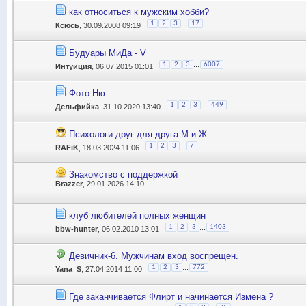
как относиться к мужским хобби?
...
1
2
3
17
Ксюсь
, 30.09.2008 09:19
Будуары МиДа - V
...
1
2
3
6007
Интуиция
, 06.07.2015 01:01
Фото Ню
...
1
2
3
449
Дельфийка
, 31.10.2020 13:40
Пcиxолoги дpуг для дpугa М и Ж
...
1
2
3
7
RAFiK
, 18.03.2024 11:06
Знакомство с поддержкой
Brazzer
, 29.01.2026 14:10
клуб любителей полных женщин
...
1
2
3
1403
bbw-hunter
, 06.02.2010 13:01
Девичник-6. Мужчинам вход воспрещен.
...
1
2
3
772
Yana_S
, 27.04.2014 11:00
Где заканчивается Флирт и начинается Измена ?