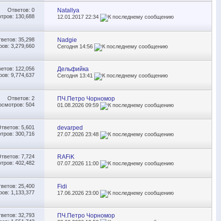
Ответов:
0
Natallya
тров: 130,688
12.01.2017
22:34
тветов:
35,298
Nadgie
ов: 3,279,660
Сегодня
14:56
ветов:
122,056
Дельфийка
ов: 9,774,637
Сегодня
13:41
Ответов:
2
ПЧ.Петро Чорномор
осмотров: 504
01.08.2026
09:59
Ответов:
5,601
devarped
тров: 300,716
27.07.2026
23:48
Ответов:
7,724
RAFiK
тров: 402,482
07.07.2026
11:00
тветов:
25,400
Fidi
ов: 1,133,377
17.06.2026
23:00
тветов:
32,793
ПЧ.Петро Чорномор