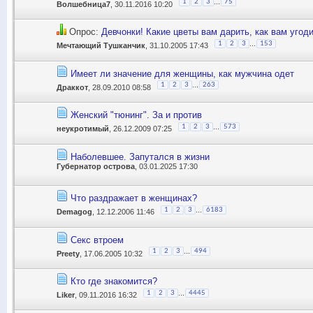
...
1
2
3
75
Волшебница7
, 30.11.2016 10:20
Опрос:
Девчонки! Какие цветы вам дарить, как вам угод
...
1
2
3
153
Мечтающий Тушканчик
, 31.10.2005 17:43
Имеет ли значение для женщины, как мужчина одет
...
1
2
3
263
Драккот
, 28.09.2010 08:58
Женский "тюнинг". За и против
...
1
2
3
573
неукротимый
, 26.12.2009 07:25
Наболевшее. Запутался в жизни
Губернатор острова
, 03.01.2025 17:30
Что раздражает в женщинах?
...
1
2
3
6183
Demagog
, 12.12.2006 11:46
Секс втроем
...
1
2
3
494
Preety
, 17.06.2005 10:32
Кто где знакомится?
...
1
2
3
4445
Liker
, 09.11.2016 16:32