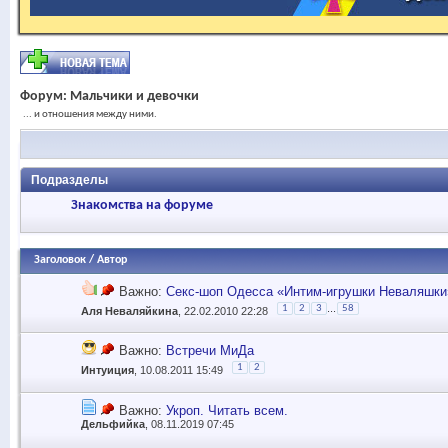
Форум:
Мальчики и девочки
... и отношения между ними.
Подразделы
Знакомства на форуме
Заголовок
/
Автор
Важно:
Секс-шоп Одесса «Интим-игрушки Неваляшки»
...
1
2
3
58
Аля Неваляйкина
, 22.02.2010 22:28
Важно:
Встречи МиДа
1
2
Интуиция
, 10.08.2011 15:49
Важно:
Укроп. Читать всем.
Дельфийка
, 08.11.2019 07:45