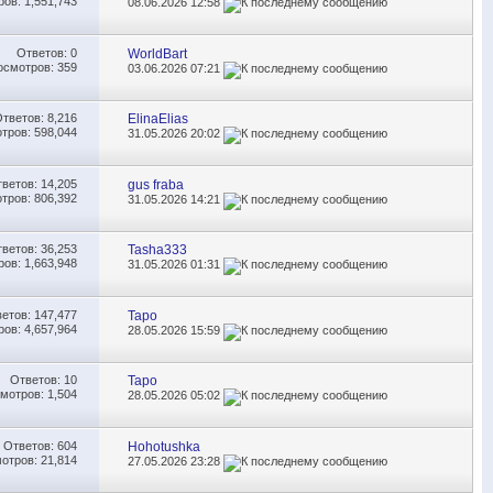
ов: 1,551,743
08.06.2026
12:58
Ответов:
0
WorldBart
осмотров: 359
03.06.2026
07:21
Ответов:
8,216
ElinaElias
тров: 598,044
31.05.2026
20:02
тветов:
14,205
gus fraba
тров: 806,392
31.05.2026
14:21
тветов:
36,253
Tasha333
ов: 1,663,948
31.05.2026
01:31
ветов:
147,477
Таро
ов: 4,657,964
28.05.2026
15:59
Ответов:
10
Таро
мотров: 1,504
28.05.2026
05:02
Ответов:
604
Hohotushka
отров: 21,814
27.05.2026
23:28