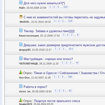
Для чего нужно жениться?(*)
...
1
2
3
635
Найт
, 26.04.2008 22:58
С кем из знаменитостей вы готовы переспать не задумы
...
1
2
3
339
-MoNYA-
, 22.01.2010 18:32
Тиклер. Забава и удовольствие))))))
...
1
2
3
8
Квинтэссенция
, 25.12.2009 17:52
Девушки, каких размеров предпочитаете мужское досто
...
1
2
3
451
федор83
, 10.05.2018 12:27
Мастурбация - хорошо или плохо?
...
1
2
3
95
ЧЕЛОВЕЧИЩЕ
, 06.11.2006 11:20
Опрос:
Пикап в Одессе ! Соблазнение / Знакомства / О
...
1
2
3
180
Voo-Doo
, 21.02.2007 11:38
Работа в порно?
...
1
2
3
81
victor_im
, 30.09.2009 19:50
Опрос:
Поцелуи после орального секса
Snake1972
, 23.04.2024 03:23