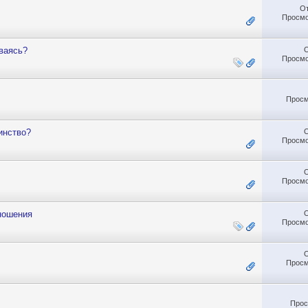
О
Просмо
ваясь?
Просмо
Просм
инство?
Просмо
Просмо
тношения
Просмо
Просм
Прос