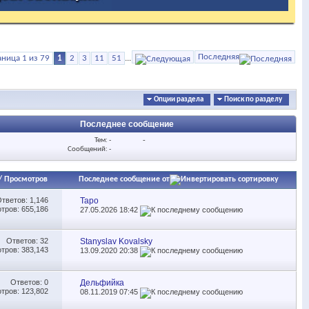
Последняя
аница 1 из 79
1
2
3
11
51
...
Опции раздела
Поиск по разделу
Последнее сообщение
Тем: -
-
Сообщений: -
/
Просмотров
Последнее сообщение от
Ответов:
1,146
Таро
тров: 655,186
27.05.2026
18:42
Ответов:
32
Stanyslav Kovalsky
тров: 383,143
13.09.2020
20:38
Ответов:
0
Дельфийка
тров: 123,802
08.11.2019
07:45