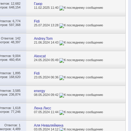
тветов:
12,682
Гаюр
тров: 648,154
11.02.2025
11:40
Ответов:
6,774
Fidi
тров: 597,368
25.07.2024
13:28
Ответов:
142
Andrey.Tom
отров: 48,397
21.06.2024
14:43
Ответов:
9,004
Alexcat
тров: 460,454
24.05.2024
05:49
Ответов:
1,895
Fidi
тров: 168,620
23.05.2024
06:36
Ответов:
3,585
energy
тров: 236,874
08.05.2024
09:42
Ответов:
1,618
Лена Лисс
отров: 77,246
07.05.2024
11:44
Ответов:
1
Аля Неваляйкина
мотров: 4,489
03.05.2024
14:12