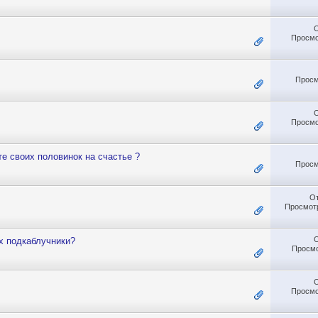
Просмо
Просм
Просмо
те своих половинок на счастье ?
Просм
О
Просмотр
х подкаблучники?
Просмо
Просмо