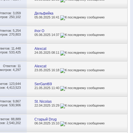
Ответов:
3,059
Дельфийка
тров: 250,102
05.06.2025
16:41
Ответов:
5,254
ihor O
тров: 270,803
05.06.2025
14:37
тветов:
11,448
Alexcat
тров: 533,425
24.05.2025
08:11
Ответов:
11
Alexcat
мотров: 4,297
23.05.2025
16:18
ветов:
123,644
SerGant69
ов: 4,413,523
21.05.2025
11:40
Ответов:
9,867
St. Nicolas
тров: 530,906
22.04.2025
15:29
тветов:
88,889
Старый Drug
ов: 2,540,202
06.04.2025
15:10