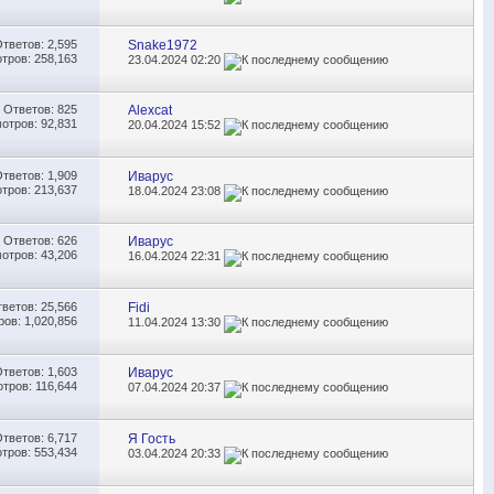
Ответов:
2,595
Snake1972
тров: 258,163
23.04.2024
02:20
Ответов:
825
Alexcat
отров: 92,831
20.04.2024
15:52
Ответов:
1,909
Иварус
тров: 213,637
18.04.2024
23:08
Ответов:
626
Иварус
отров: 43,206
16.04.2024
22:31
тветов:
25,566
Fidi
ов: 1,020,856
11.04.2024
13:30
Ответов:
1,603
Иварус
тров: 116,644
07.04.2024
20:37
Ответов:
6,717
Я Гость
тров: 553,434
03.04.2024
20:33