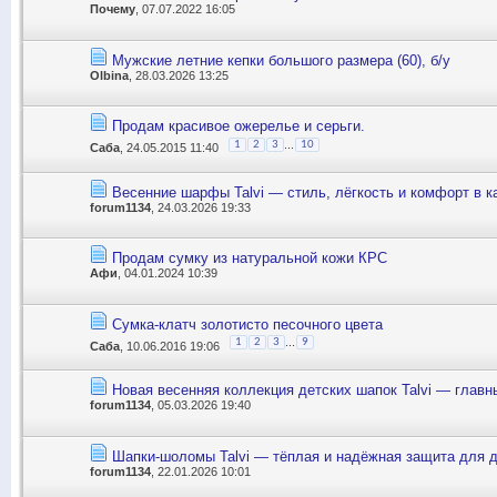
Почему
, 07.07.2022 16:05
Мужские летние кепки большого размера (60), б/у
Olbina
, 28.03.2026 13:25
Продам красивое ожерелье и серьги.
...
1
2
3
10
Саба
, 24.05.2015 11:40
Весенние шарфы Talvi — стиль, лёгкость и комфорт в 
forum1134
, 24.03.2026 19:33
Продам сумку из натуральной кожи КРС
Афи
, 04.01.2024 10:39
Сумка-клатч золотисто песочного цвета
...
1
2
3
9
Саба
, 10.06.2016 19:06
Новая весенняя коллекция детских шапок Talvi — главн
forum1134
, 05.03.2026 19:40
Шапки‑шоломы Talvi — тёплая и надёжная защита для 
forum1134
, 22.01.2026 10:01