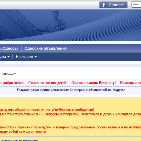
ы Одессы
Одесские объявления
ума
Навигация
 (продам)
ь добро легко!
Спасение жизни детей!
Окажи помощь Ветерану!
Помощь жи
Условия размещения рекламных баннеров и объявлений на форуме
тся путем общения через личные/публичные сообщения!
 и место встреч только в ЛС, запросы фотографий, телефонов и других контактов дел
ачество и гарантии по услугам и товарам предлагаемым посетителями и не вступае
жду собой самостоятельно.