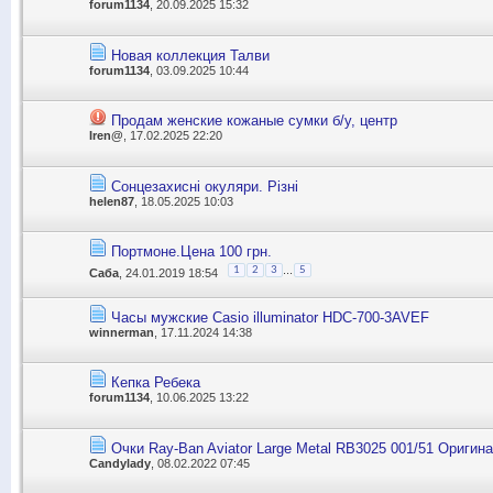
forum1134
, 20.09.2025 15:32
Новая коллекция Талви
forum1134
, 03.09.2025 10:44
Продам женские кожаные сумки б/у, центр
Iren@
, 17.02.2025 22:20
Сонцезахисні окуляри. Різні
helen87
, 18.05.2025 10:03
Портмоне.Цена 100 грн.
...
1
2
3
5
Саба
, 24.01.2019 18:54
Часы мужские Casio illuminator HDC-700-3AVEF
winnerman
, 17.11.2024 14:38
Кепка Ребека
forum1134
, 10.06.2025 13:22
Очки Ray-Ban Aviator Large Metal RB3025 001/51 Оригин
Candylady
, 08.02.2022 07:45