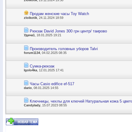
zloikotik
, 29.11.2024 19:38
Продам женские часы Toy Watch
zloikotik
, 24.11.2024 18:59
Рюкзак David Jones 300 грн центр/ таирово
Удача1
, 18.01.2025 19:21
Производитель головных уборов Talvi
forum1134
, 04.02.2025 08:35
Сумка-рюкзак
Igolo4ka
, 12.01.2025 17:41
Часы Casio edifice ef-517
dario
, 08.01.2025 14:55
Ключницы, чехлы для ключей Натуральная кожа 5 цвет
Candylady
, 15.07.2023 08:55