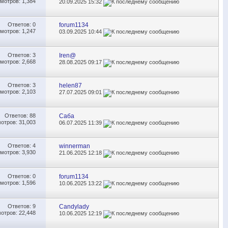
мотров: 1,384
20.09.2025
15:32
Ответов:
0
forum1134
мотров: 1,247
03.09.2025
10:44
Ответов:
3
Iren@
мотров: 2,668
28.08.2025
09:17
Ответов:
3
helen87
мотров: 2,103
27.07.2025
09:01
Ответов:
88
Саба
отров: 31,003
06.07.2025
11:39
Ответов:
4
winnerman
мотров: 3,930
21.06.2025
12:18
Ответов:
0
forum1134
мотров: 1,596
10.06.2025
13:22
Ответов:
9
Candylady
отров: 22,448
10.06.2025
12:19