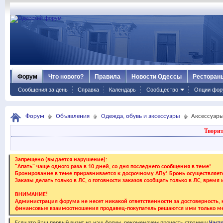
Форум
Что нового?
Правила
Новости Одессы
Ресторан
Сообщения за день
Справка
Календарь
Сообщество
Опции фор
Форум
Объявления
Одежда, обувь и аксессуары
Аксессуары
Творит
Запрещено (выдается нарушение):
"Апать" чаще одного раза в 10 дней, со дня последнего сообщения в теме!
Бронирование в теме приравнивается к досрочному АПу! Бронь осуществляе
Заказы делать только в ЛС, о готовности заказов сообщать только в ЛС, время
ВНИМАНИЕ!
Администрация форума не несет никакой ответственности за достоверность, к
финансовые взаимоотношения продавец-покупатель решаются ими только ме