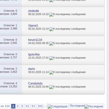
Ответов:
5
zloikotik
мотров: 3,804
08.02.2025
14:10
Ответов:
1
Удача1
мотров: 2,488
05.02.2025
12:14
Ответов:
0
forum1134
мотров: 2,502
04.02.2025
08:35
Ответов:
0
Igolo4ka
мотров: 2,727
12.01.2025
17:41
Ответов:
2
dario
мотров: 2,652
09.01.2025
11:14
Ответов:
4
Candylady
отров: 13,252
08.01.2025
10:46
Последняя
 из 124
1
2
3
11
51
101
...