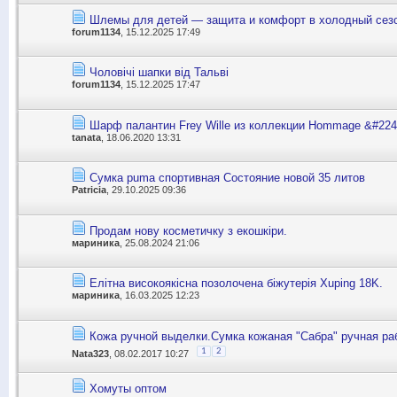
Шлемы для детей — защита и комфорт в холодный сез
forum1134
, 15.12.2025 17:49
Чоловічі шапки від Тальві
forum1134
, 15.12.2025 17:47
Шарф палантин Frey Wille из коллекции Hommage &#224
tanata
, 18.06.2020 13:31
Сумка puma спортивная Состояние новой 35 литов
Patricia
, 29.10.2025 09:36
Продам нову косметичку з екошкіри.
мариника
, 25.08.2024 21:06
Елітна високоякісна позолочена біжутерія Xuping 18K.
мариника
, 16.03.2025 12:23
Кожа ручной выделки.Сумка кожаная "Сабра" ручная ра
1
2
Nata323
, 08.02.2017 10:27
Хомуты оптом