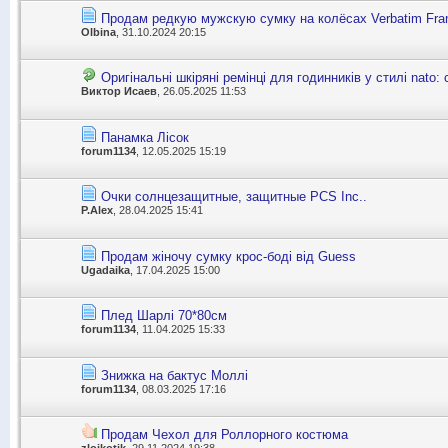
Продам редкую мужскую сумку на колёсах Verbatim Frankf
Olbina
, 31.10.2024 20:15
Оригінальні шкіряні ремінці для годинників у стилі nato:
Виктор Исаев
, 26.05.2025 11:53
Панамка Лісок
forum1134
, 12.05.2025 15:19
Очки солнцезащитные, защитные PCS Inc..
P.Alex
, 28.04.2025 15:41
Продам жіночу сумку крос-боді від Guess
Ugadaika
, 17.04.2025 15:00
Плед Шарлі 70*80см
forum1134
, 11.04.2025 15:33
Знижка на бактус Моллі
forum1134
, 08.03.2025 17:16
Продам Чехол для Роллорного костюма