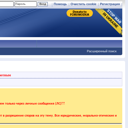
Помощь
Очистить cookie
Регистрация
Расширенный поиск
вотным
аем только через личные сообщения (ЛС)!!!
т в разрешение споров на эту тему. Все юридические, морально-этические и