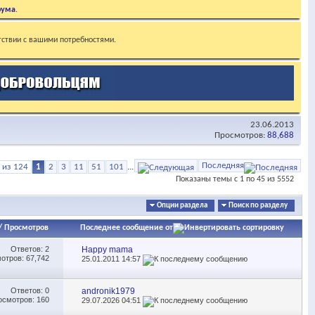
рума
.
тствии с вашими потребностями.
23.06.2013
Просмотров:
88,688
Последняя
 из 124
1
2
3
11
51
101
...
Показаны темы с 1 по 45 из 5552
Опции раздела
Поиск по разделу
/
Просмотров
Последнее сообщение от
Ответов:
2
Happy mama
отров: 67,742
25.01.2011
14:57
Ответов:
0
andronik1979
осмотров: 160
29.07.2026
04:51