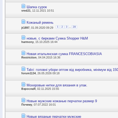
Шапка сурок
vred21
, 12.11.2021 10:51
Кожаный ремень
...
1
2
3
28
jt1897
, 01.09.2020 09:29
новые, с бирками Сумка Shopper H&M
harmony
, 15.10.2025 16:44
Новая итальянская сумка FRANCESCOBIASIA
Restriction
, 04.04.2015 16:36
Talvi: головні убори оптом від виробника, мінімум від 15
forum1134
, 26.05.2026 09:18
Мохеровые нитки для вязания в упак.
ВзрослаЯ
, 02.11.2025 15:55
Новые мужские кожаные перчатки размер 9
Почему
, 07.07.2022 16:01
Новые вязаные перчатки мужские