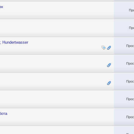
он
Пр
Пр
; Hundertwasser
Прос
Прос
Прос
Прос
бота
Прос