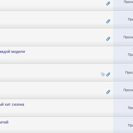
Просм
Пр
Просм
каждой модели
Пр
Прос
Просм
ый хит сезона
Пр
детей
Пр