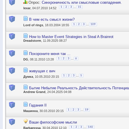
Опрос:
Синхроничность или смысловые совпадения.
...
1
2
3
15
lexar
, 04.07.2010 14:52
В чем есть смысл жизни?
...
1
2
3
109
Lord of rings
, 18.03.2004 18:55
How to Master Event Strategies in Steal A Brainrot
Dreadstorm
, 11.09.2025 08:27
Похороните меня так ...
...
1
2
3
6
DG
, 08.11.2010 13:28
живущая с вич
...
1
2
3
5
Думка
, 10.05.2010 20:15
Бытие Небытие Реальность Действительность Потенци
Andrew Grand
, 24.04.2025 04:08
Гадания II
...
1
2
3
59
Машинка
, 30.03.2010 20:15
Ваши философские мысли
...
1
2
3
540
Barbarossa
, 30.04.2010 12:10