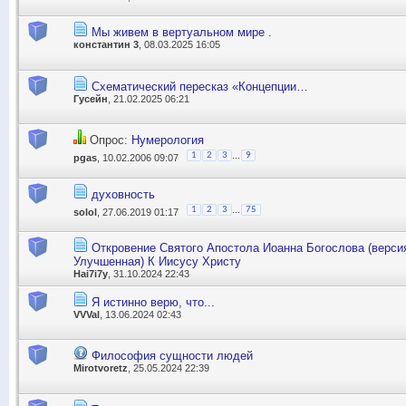
Мы живем в вертуальном мире .
константин 3
, 08.03.2025 16:05
Схематический пересказ «Концепции…
Гусейн
, 21.02.2025 06:21
Опрос:
Нумерология
...
1
2
3
9
pgas
, 10.02.2006 09:07
духовность
...
1
2
3
75
solol
, 27.06.2019 01:17
Откровение Святого Апостола Иоанна Богослова (версия
Улучшенная) К Иисусу Христу
Hai7i7y
, 31.10.2024 22:43
Я истинно верю, что...
VVVal
, 13.06.2024 02:43
Философия сущности людей
Mirotvoretz
, 25.05.2024 22:39