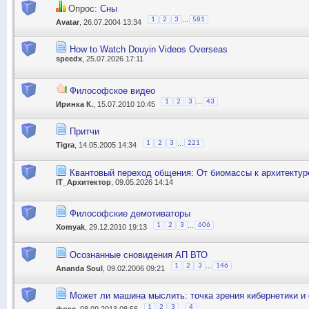
Опрос:
Сны
...
1
2
3
581
Avatar
, 26.07.2004 13:34
How to Watch Douyin Videos Overseas
speedx
, 25.07.2026 17:11
Философское видео
...
1
2
3
43
Иринка К.
, 15.07.2010 10:45
Притчи
...
1
2
3
221
Tigra
, 14.05.2005 14:34
Квантовый переход общения: От биомассы к архитектур
IT_Архитектор
, 09.05.2026 14:14
Философские демотиваторы
...
1
2
3
606
Xomyak
, 29.12.2010 19:13
Осознанные сновидения АП ВТО
...
1
2
3
146
Ananda Soul
, 09.02.2006 09:21
Может ли машина мыслить: точка зрения кибернетики 
...
1
2
3
4
фокс
, 08.09.2013 08:56