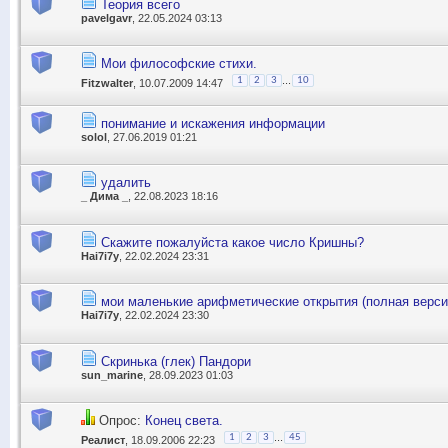
Теория всего
pavelgavr
, 22.05.2024 03:13
Мои философские стихи.
...
1
2
3
10
Fitzwalter
, 10.07.2009 14:47
понимание и искажения информации
solol
, 27.06.2019 01:21
удалить
_ Дима _
, 22.08.2023 18:16
Скажите пожалуйста какое число Кришны?
Hai7i7y
, 22.02.2024 23:31
мои маленькие арифметические открытия (полная верси
Hai7i7y
, 22.02.2024 23:30
Скринька (глек) Пандори
sun_marine
, 28.09.2023 01:03
Опрос:
Конец света.
...
1
2
3
45
Реалист
, 18.09.2006 22:23