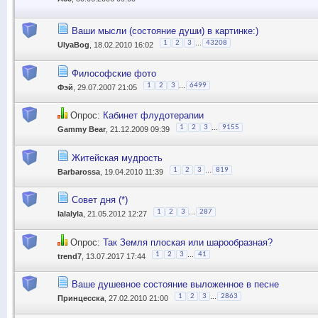
Ваши мысли (состояние души) в картинке:)
...
1
2
3
43208
UlyaBog
, 18.02.2010 16:02
Философские фото
...
1
2
3
6499
Фэй
, 29.07.2007 21:05
Опрос:
Кабинет флудотерапии
...
1
2
3
9155
Gammy Bear
, 21.12.2009 09:39
Житейская мудрость
...
1
2
3
819
Barbarossa
, 19.04.2010 11:39
Совет дня (*)
...
1
2
3
287
lalalyla
, 21.05.2012 12:27
Опрос:
Так Земля плоская или шарообразная?
...
1
2
3
41
trend7
, 13.07.2017 17:44
Ваше душевное состояние выложенное в песне
...
1
2
3
2863
Принцесска
, 27.02.2010 21:00