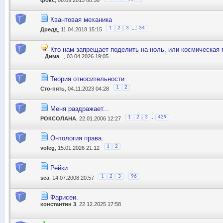
Квантовая механика
...
1
2
3
34
Дредд
, 11.04.2018 15:15
Кто нам запрещает поделить на ноль, или космическая
_ Дима _
, 03.04.2026 19:05
Теория относительности
1
2
Сто-пять
, 04.11.2023 04:28
Меня раздражает...
...
1
2
3
439
РОКСОЛАНА
, 22.01.2006 12:27
Онтология права.
1
2
voleg
, 15.01.2026 21:12
Рейки
...
1
2
3
96
sea
, 14.07.2008 20:57
Фарисеи.
константин 3
, 22.12.2025 17:58