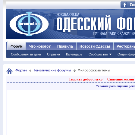
Форум
Что нового?
Правила
Новости Одессы
Ресторан
Сообщения за день
Справка
Календарь
Сообщество
Опции фор
Форум
Тематические форумы
Философские темы
Творить добро легко!
Спасение жизни 
Условия размещения рек