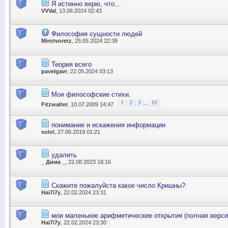
Я истинно верю, что...
VVVal
, 13.06.2024 02:43
Философия сущности людей
Mirotvoretz
, 25.05.2024 22:39
Теория всего
pavelgavr
, 22.05.2024 03:13
Мои философские стихи.
...
1
2
3
10
Fitzwalter
, 10.07.2009 14:47
понимание и искажения информации
solol
, 27.06.2019 01:21
удалить
_ Дима _
, 22.08.2023 18:16
Скажите пожалуйста какое число Кришны?
Hai7i7y
, 22.02.2024 23:31
мои маленькие арифметические открытия (полная верси
Hai7i7y
, 22.02.2024 23:30