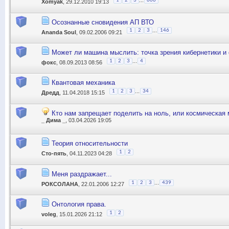
1
2
3
606
Xomyak
, 29.12.2010 19:13
Осознанные сновидения АП ВТО
...
1
2
3
146
Ananda Soul
, 09.02.2006 09:21
Может ли машина мыслить: точка зрения кибернетики 
...
1
2
3
4
фокс
, 08.09.2013 08:56
Квантовая механика
...
1
2
3
34
Дредд
, 11.04.2018 15:15
Кто нам запрещает поделить на ноль, или космическая
_ Дима _
, 03.04.2026 19:05
Теория относительности
1
2
Сто-пять
, 04.11.2023 04:28
Меня раздражает...
...
1
2
3
439
РОКСОЛАНА
, 22.01.2006 12:27
Онтология права.
1
2
voleg
, 15.01.2026 21:12