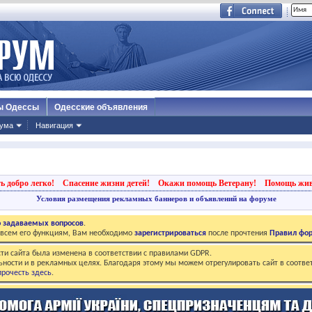
ы Одессы
Одесские объявления
ума
Навигация
ь добро легко!
Спасение жизни детей!
Окажи помощь Ветерану!
Помощь жи
Условия размещения рекламных баннеров и объявлений на форуме
о задаваемых вопросов
.
о всем его функциям, Вам необходимо
зарегистрироваться
после прочтения
Правил фо
ти сайта была изменена в соответствии с правилами GDPR.
ьности и в рекламных целях. Благодаря этому мы можем отрегулировать сайт в соотве
рочесть здесь
.