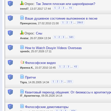
Опрос:
Так Земля плоская или шарообразная?
...
1
2
3
41
trend7
, 13.07.2017 17:44
Ваше душевное состояние выложенное в песне
...
1
2
3
2863
Принцесска
, 27.02.2010 21:00
Опрос:
Сны
...
1
2
3
581
Avatar
, 26.07.2004 13:34
How to Watch Douyin Videos Overseas
speedx
, 25.07.2026 17:11
Философское видео
...
1
2
3
43
Иринка К.
, 15.07.2010 10:45
Притчи
...
1
2
3
221
Tigra
, 14.05.2005 14:34
Квантовый переход общения: От биомассы к архитектур
IT_Архитектор
, 09.05.2026 14:14
Философские демотиваторы
...