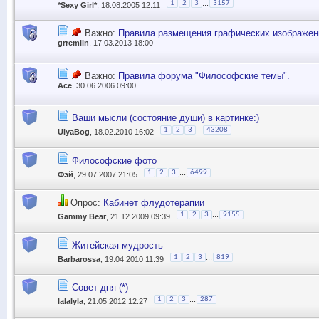
...
1
2
3
3157
*Sexy Girl*
, 18.08.2005 12:11
Важно:
Правила размещения графических изображен
grremlin
, 17.03.2013 18:00
Важно:
Правила форума "Философские темы".
Ace
, 30.06.2006 09:00
Ваши мысли (состояние души) в картинке:)
...
1
2
3
43208
UlyaBog
, 18.02.2010 16:02
Философские фото
...
1
2
3
6499
Фэй
, 29.07.2007 21:05
Опрос:
Кабинет флудотерапии
...
1
2
3
9155
Gammy Bear
, 21.12.2009 09:39
Житейская мудрость
...
1
2
3
819
Barbarossa
, 19.04.2010 11:39
Совет дня (*)
...
1
2
3
287
lalalyla
, 21.05.2012 12:27