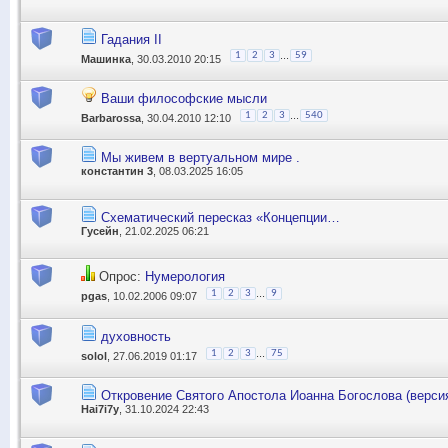
Гадания II
...
1
2
3
59
Машинка
, 30.03.2010 20:15
Ваши философские мысли
...
1
2
3
540
Barbarossa
, 30.04.2010 12:10
Мы живем в вертуальном мире .
константин 3
, 08.03.2025 16:05
Схематический пересказ «Концепции…
Гусейн
, 21.02.2025 06:21
Опрос:
Нумерология
...
1
2
3
9
pgas
, 10.02.2006 09:07
духовность
...
1
2
3
75
solol
, 27.06.2019 01:17
Откровение Святого Апостола Иоанна Богослова (верси
Hai7i7y
, 31.10.2024 22:43