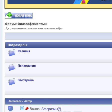
Форум:
Философские темы
Дао, выраженное словами, не есть истинное Дао
Подразделы
Религия
Психология
Эзотерика
Заголовок
/
Автор
Важно:
Афоризмы(*)