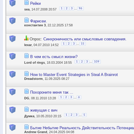
Рейки
...
1
2
3
96
sea
, 14.07.2008 20:57
Фарисеи.
константин 3
, 22.12.2025 17:58
Опрос:
Синхроничность или смысловые совпадения.
...
1
2
3
15
lexar
, 04.07.2010 14:52
В чем есть смысл жизни?
...
1
2
3
109
Lord of rings
, 18.03.2004 18:55
How to Master Event Strategies in Steal A Brainrot
Dreadstorm
, 11.09.2025 08:27
Похороните меня так ...
...
1
2
3
6
DG
, 08.11.2010 13:28
живущая с вич
...
1
2
3
5
Думка
, 10.05.2010 20:15
Бытие Небытие Реальность Действительность Потенци
Andrew Grand
, 24.04.2025 04:08