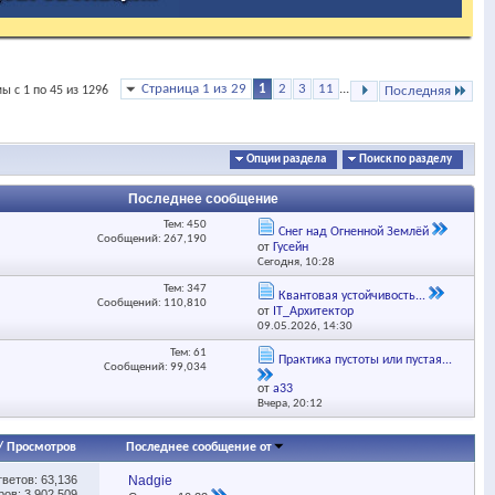
Страница 1 из 29
1
2
3
11
...
ы с 1 по 45 из 1296
Последняя
Опции раздела
Поиск по разделу
Последнее сообщение
Тем: 450
Снег над Огненной Землёй
Сообщений: 267,190
от
Гусейн
Сегодня,
10:28
Тем: 347
Квантовая устойчивость...
Сообщений: 110,810
от
IT_Архитектор
09.05.2026,
14:30
Тем: 61
Практика пустоты или пустая...
Сообщений: 99,034
от
a33
Вчера,
20:12
/
Просмотров
Последнее сообщение от
тветов:
63,136
Nadgie
ов: 3,902,509