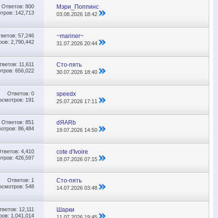
Ответов:
800
Мэри_Поппинс
тров: 142,713
03.08.2026
18:42
тветов:
57,246
~mariner~
ов: 2,790,442
31.07.2026
20:44
тветов:
11,611
Сто-пять
тров: 656,022
30.07.2026
18:40
Ответов:
0
speedx
осмотров: 191
25.07.2026
17:11
Ответов:
851
dЯARb
отров: 86,484
19.07.2026
14:50
Ответов:
4,410
cote d'Ivoire
тров: 426,597
18.07.2026
07:15
Ответов:
1
Сто-пять
осмотров: 548
14.07.2026
03:48
тветов:
12,111
Шарки
ов: 1,041,014
11.07.2026
19:45