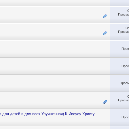
Просмо
О
Просмо
Прос
Прос
Просм
Просмо
я для детей и для всех Улучшенная) К Иисусу Христу
Прос