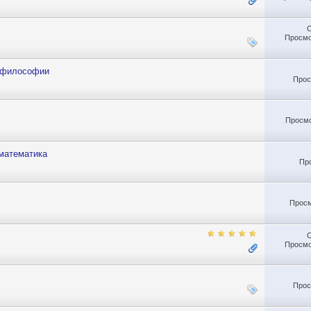
Просмо
и философии
Прос
Просмо
 математика
Пр
Просм
Просмо
Прос