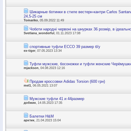
Шикарные ботинки в стиле вестерн-кантри Carlos Santan
24,5-25 см
Tomariko
, 05.09.2022 11:49
Чоботи народні червоні на шнурках 36 розмір, в ідеальн
Svetlana_wonderful
, 01.11.2023 17:08
спортивные туфли ECCO 39 размер б/у
ex-tiger
, 07.05.2023 13:34
Туфли мужские, босоножки и туфли женские Черёмушк
mjackson
, 04.08.2023 12:16
Продам кроссовки Adidas Torsion (600 грн)
mel1
, 06.05.2021 13:07
Мужские туфли 41 и 44размер
добжик
, 14.05.2023 17:35
Балетки H&M
арктик
, 21.04.2023 15:04