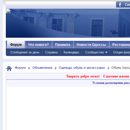
Форум
Что нового?
Правила
Новости Одессы
Ресторан
Сообщения за день
Справка
Календарь
Сообщество
Опции фор
Форум
Объявления
Одежда, обувь и аксессуары
Обувь (про
Творить добро легко!
Спасение жизни 
Условия размещения рек