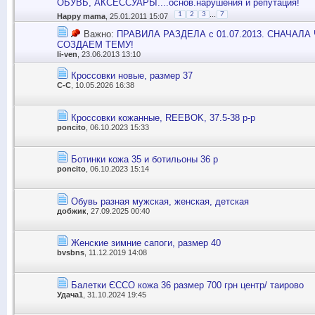
ОБУВЬ, АКСЕССУАРЫ....основ.нарушения и репутация!
...
1
2
3
7
Happy mama
, 25.01.2011 15:07
Важно:
ПРАВИЛА РАЗДЕЛА с 01.07.2013. СНАЧАЛ
СОЗДАЕМ ТЕМУ!
li-ven
, 23.06.2013 13:10
Кроссовки новые, размер 37
С-С
, 10.05.2026 16:38
Кроссовки кожанные, REEBOK, 37.5-38 р-р
poncito
, 06.10.2023 15:33
Ботинки кожа 35 и ботильоны 36 р
poncito
, 06.10.2023 15:14
Обувь разная мужская, женская, детская
добжик
, 27.09.2025 00:40
Женские зимние сапоги, размер 40
bvsbns
, 11.12.2019 14:08
Балетки ЄССО кожа 36 размер 700 грн центр/ таирово
Удача1
, 31.10.2024 19:45