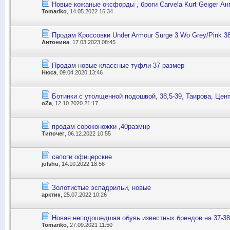
Новые кожаные оксфорды , броги Сarvela Kurt Geiger Анг
Tomariko
, 14.05.2022 16:34
Продам Кроссовки Under Armour Surge 3 Wo Grey/Pink 38
Антонина
, 17.03.2023 08:45
Продам новые классные туфли 37 размер
Нюса
, 09.04.2020 13:46
Ботинки с утолщенной подошвой, 38,5-39, Таирова, Цен
oZa
, 12.10.2020 21:17
продам сороконожки ,40размнр
Типочег
, 06.12.2022 10:55
сапоги офицерские
julshu
, 14.10.2022 18:56
Золотистые эспадрильи, новые
арктик
, 25.07.2022 10:26
Новая неподошедшая обувь известных брендов на 37-38
Tomariko
, 27.09.2021 11:50