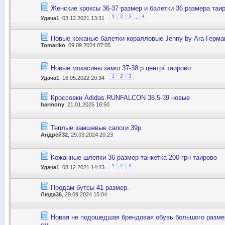
Женские кроксы 36-37 размер и балетки 36 размера таи
...
1
2
3
4
Удача1
, 03.12.2021 13:31
Новые кожаные балетки коралловые Jenny by Аra Герма
Tomariko
, 09.09.2024 07:05
Новые мокасины замш 37-38 р центр/ таирово
1
2
3
Удача1
, 16.05.2022 20:34
Кроссовки Adidas RUNFALCON 38.5-39 новые
harmony
, 21.01.2025 16:50
Теплые замшевые сапоги 39р
Андрей32
, 29.03.2024 20:23
Кожанные шлепки 36 размер танкетка 200 грн таирово
1
2
3
Удача1
, 08.12.2021 14:23
Продам бутсы 41 размер.
Люда36
, 29.09.2024 15:04
Новая не подошедшая брендовая обувь большого размер
см