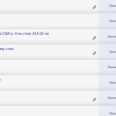
Прос
Прос
a США р. 8 на стопу 24,5-25 см
Просм
ому стані
Прос
Просм
и
Прос
Просм
Прос