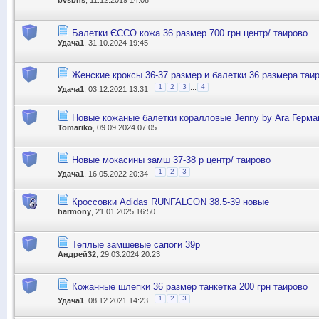
bvsbns
, 11.12.2019 14:08
Балетки ЄССО кожа 36 размер 700 грн центр/ таирово
Удача1
, 31.10.2024 19:45
Женские кроксы 36-37 размер и балетки 36 размера таи
...
1
2
3
4
Удача1
, 03.12.2021 13:31
Новые кожаные балетки коралловые Jenny by Аra Герма
Tomariko
, 09.09.2024 07:05
Новые мокасины замш 37-38 р центр/ таирово
1
2
3
Удача1
, 16.05.2022 20:34
Кроссовки Adidas RUNFALCON 38.5-39 новые
harmony
, 21.01.2025 16:50
Теплые замшевые сапоги 39р
Андрей32
, 29.03.2024 20:23
Кожанные шлепки 36 размер танкетка 200 грн таирово
1
2
3
Удача1
, 08.12.2021 14:23