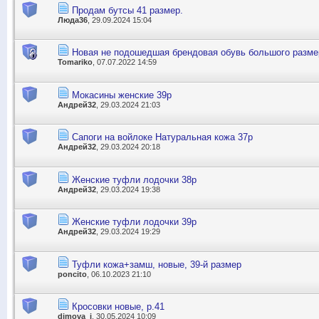
Продам бутсы 41 размер.
Люда36
, 29.09.2024 15:04
Новая не подошедшая брендовая обувь большого размер
Tomariko
, 07.07.2022 14:59
Мокасины женские 39р
Андрей32
, 29.03.2024 21:03
Сапоги на войлоке Натуральная кожа 37р
Андрей32
, 29.03.2024 20:18
Женские туфли лодочки 38р
Андрей32
, 29.03.2024 19:38
Женские туфли лодочки 39р
Андрей32
, 29.03.2024 19:29
Туфли кожа+замш, новые, 39-й размер
poncito
, 06.10.2023 21:10
Кросовки новые, р.41
dimova_j
, 30.05.2024 10:09