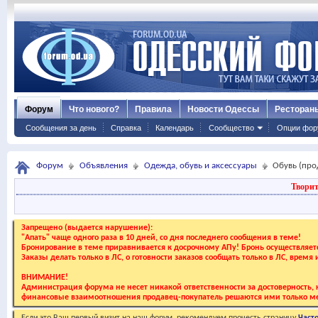
Форум
Что нового?
Правила
Новости Одессы
Ресторан
Сообщения за день
Справка
Календарь
Сообщество
Опции фор
Форум
Объявления
Одежда, обувь и аксессуары
Обувь (про
Творит
Запрещено (выдается нарушение):
"Апать" чаще одного раза в 10 дней, со дня последнего сообщения в теме!
Бронирование в теме приравнивается к досрочному АПу! Бронь осуществляе
Заказы делать только в ЛС, о готовности заказов сообщать только в ЛС, время
ВНИМАНИЕ!
Администрация форума не несет никакой ответственности за достоверность, к
финансовые взаимоотношения продавец-покупатель решаются ими только ме