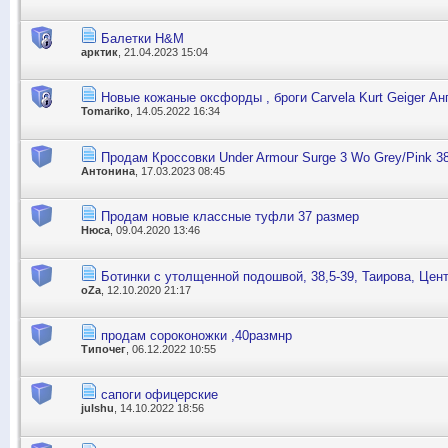
Балетки H&M
арктик
, 21.04.2023 15:04
Новые кожаные оксфорды , броги Сarvela Kurt Geiger Анг
Tomariko
, 14.05.2022 16:34
Продам Кроссовки Under Armour Surge 3 Wo Grey/Pink 38
Антонина
, 17.03.2023 08:45
Продам новые классные туфли 37 размер
Нюса
, 09.04.2020 13:46
Ботинки с утолщенной подошвой, 38,5-39, Таирова, Цен
oZa
, 12.10.2020 21:17
продам сороконожки ,40размнр
Типочег
, 06.12.2022 10:55
сапоги офицерские
julshu
, 14.10.2022 18:56