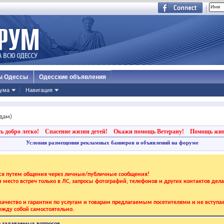
ы Одессы
Одесские объявления
ума
Навигация
дам)
ь добро легко!
Спасение жизни детей!
Окажи помощь Ветерану!
Помощь жи
Условия размещения рекламных баннеров и объявлений на форуме
тся путем общения через личные/публичные сообщения!
 и место встреч только в ЛС, запросы фотографий, телефонов и других контактов дел
ачество и гарантии по услугам и товарам предлагаемым посетителями и не вступае
жду собой самостоятельно.