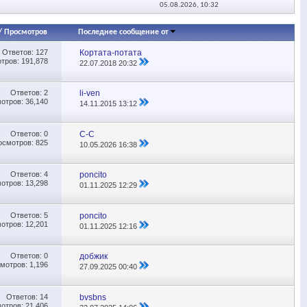
05.08.2026,
10:32
/
Просмотров
Последнее сообщение от
Ответов:
127
Кортата-потата
тров: 191,878
22.07.2018
20:32
Ответов:
2
li-ven
отров: 36,140
14.11.2015
13:12
Ответов:
0
С-С
осмотров: 825
10.05.2026
16:38
Ответов:
4
poncito
отров: 13,298
01.11.2025
12:29
Ответов:
5
poncito
отров: 12,201
01.11.2025
12:16
Ответов:
0
добжик
мотров: 1,196
27.09.2025
00:40
Ответов:
14
bvsbns
отров: 21,406