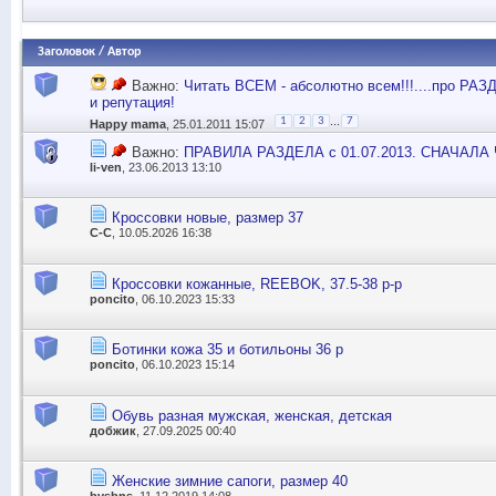
Заголовок
/
Автор
Важно:
Читать ВСЕМ - абсолютно всем!!!....про 
и репутация!
...
1
2
3
7
Happy mama
, 25.01.2011 15:07
Важно:
ПРАВИЛА РАЗДЕЛА с 01.07.2013. СНАЧАЛ
li-ven
, 23.06.2013 13:10
Кроссовки новые, размер 37
С-С
, 10.05.2026 16:38
Кроссовки кожанные, REEBOK, 37.5-38 р-р
poncito
, 06.10.2023 15:33
Ботинки кожа 35 и ботильоны 36 р
poncito
, 06.10.2023 15:14
Обувь разная мужская, женская, детская
добжик
, 27.09.2025 00:40
Женские зимние сапоги, размер 40