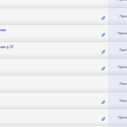
Прос
рово
Просм
ния р.37
Прос
Просм
Прос
Прос
Просм