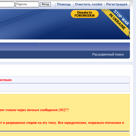
Помощь
Очистить cookie
Регистрация
Расширенный поиск
вотным
аем только через личные сообщения (ЛС)!!!
т в разрешение споров на эту тему. Все юридические, морально-этические и