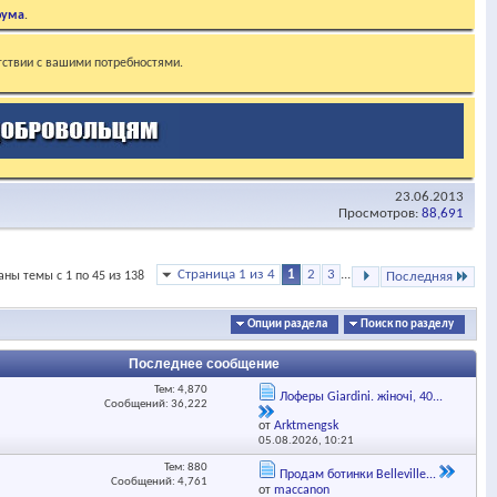
рума
.
тствии с вашими потребностями.
23.06.2013
Просмотров:
88,691
Страница 1 из 4
1
2
3
...
аны темы с 1 по 45 из 138
Последняя
Опции раздела
Поиск по разделу
Последнее сообщение
Тем: 4,870
Лоферы Giardini. жіночі, 40...
Сообщений: 36,222
от
Аrktmengsk
05.08.2026,
10:21
Тем: 880
Продам ботинки Belleville...
Сообщений: 4,761
от
maccanon