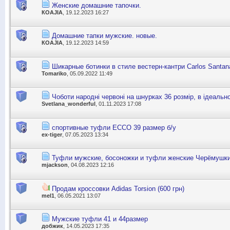
Женские домашние тапочки.
КОАJIА
, 19.12.2023 16:27
Домашние тапки мужские. новые.
КОАJIА
, 19.12.2023 14:59
Шикарные ботинки в стиле вестерн-кантри Carlos Santan
Tomariko
, 05.09.2022 11:49
Чоботи народні червоні на шнурках 36 розмір, в ідеальн
Svetlana_wonderful
, 01.11.2023 17:08
спортивные туфли ECCO 39 размер б/у
ex-tiger
, 07.05.2023 13:34
Туфли мужские, босоножки и туфли женские Черёмушк
mjackson
, 04.08.2023 12:16
Продам кроссовки Adidas Torsion (600 грн)
mel1
, 06.05.2021 13:07
Мужские туфли 41 и 44размер
добжик
, 14.05.2023 17:35