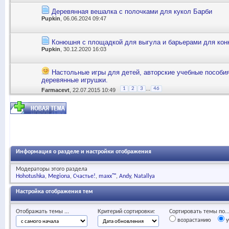
Деревянная вешалка с полочками для кукол Барби
Pupkin
, 06.06.2024 09:47
Конюшня с площадкой для выгула и барьерами для кон
Pupkin
, 30.12.2020 16:03
Настольные игры для детей, авторские учебные пособия
деревянные игрушки.
...
1
2
3
46
Farmacevt
, 22.07.2015 10:49
Информация о разделе и настройки отображения
Модераторы этого раздела
Hohotushka
Megiona
Счастье!
maxx™
Andy
Natallya
Настройка отображения тем
Отображать темы ...
Критерий сортировки:
Сортировать темы по..
возрастанию
у