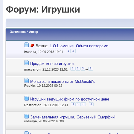
Форум:
Игрушки
Заголовок
/
Автор
Важно:
L.O.L.омания. Обмен повторами.
1
2
Ivashka
, 12.09.2018 19:01
Продам мягкие игрушки.
...
1
2
3
5
maccanon
, 21.12.2023 12:51
Монстры и покемоны от McDonald's
Pupkin
, 10.12.2025 00:22
Игрушки ведущих фирм по доступной цене
...
1
2
3
4
Restriction
, 26.11.2016 12:41
Замечательная игрушка, Серьёзный Смурфик!
radiraya
, 28.06.2022 18:08