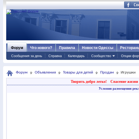
Форум
Что нового?
Правила
Новости Одессы
Ресторан
Сообщения за день
Справка
Календарь
Сообщество
Опции фор
Форум
Объявления
Товары для детей
Продам
Игрушки
Творить добро легко!
Спасение жизни 
Условия размещения рек