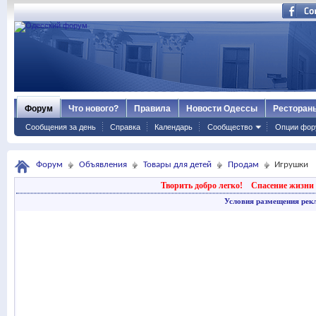
Форум
Что нового?
Правила
Новости Одессы
Ресторан
Сообщения за день
Справка
Календарь
Сообщество
Опции фор
Форум
Объявления
Товары для детей
Продам
Игрушки
Творить добро легко!
Спасение жизни 
Условия размещения рек