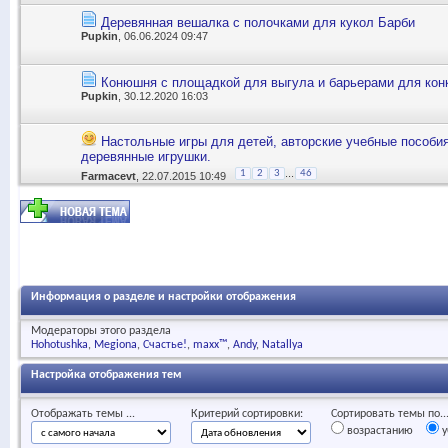
Деревянная вешалка с полочками для кукол Барби
Pupkin
, 06.06.2024 09:47
Конюшня с площадкой для выгула и барьерами для кон
Pupkin
, 30.12.2020 16:03
Настольные игры для детей, авторские учебные пособия
деревянные игрушки.
...
1
2
3
46
Farmacevt
, 22.07.2015 10:49
Информация о разделе и настройки отображения
Модераторы этого раздела
Hohotushka
Megiona
Счастье!
maxx™
Andy
Natallya
Настройка отображения тем
Отображать темы ...
Критерий сортировки:
Сортировать темы по..
возрастанию
у