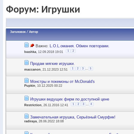
Форум:
Игрушки
Заголовок
/
Автор
Важно:
L.O.L.омания. Обмен повторами.
1
2
Ivashka
, 12.09.2018 19:01
Продам мягкие игрушки.
...
1
2
3
5
maccanon
, 21.12.2023 12:51
Монстры и покемоны от McDonald's
Pupkin
, 10.12.2025 00:22
Игрушки ведущих фирм по доступной цене
...
1
2
3
4
Restriction
, 26.11.2016 12:41
Замечательная игрушка, Серьёзный Смурфик!
radiraya
, 28.06.2022 18:08