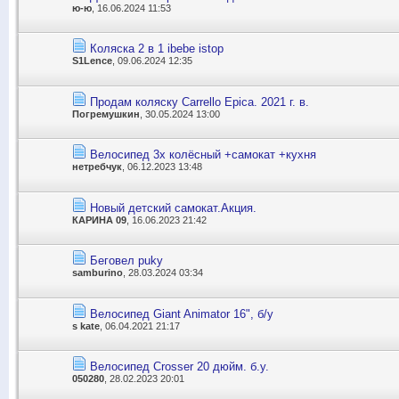
ю-ю
, 16.06.2024 11:53
Коляска 2 в 1 ibebe istop
S1Lence
, 09.06.2024 12:35
Продам коляску Carrello Epica. 2021 г. в.
Погремушкин
, 30.05.2024 13:00
Велосипед 3х колёсный +самокат +кухня
нетребчук
, 06.12.2023 13:48
Новый детский самокат.Акция.
КАРИНА 09
, 16.06.2023 21:42
Беговел puky
samburino
, 28.03.2024 03:34
Велосипед Giant Animator 16", б/у
s kate
, 06.04.2021 21:17
Велосипед Crosser 20 дюйм. б.у.
050280
, 28.02.2023 20:01