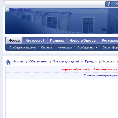
Форум
Что нового?
Правила
Новости Одессы
Ресторан
Сообщения за день
Справка
Календарь
Сообщество
Опции фор
Форум
Объявления
Товары для детей
Продам
Коляски, 
Творить добро легко!
Спасение жизни 
Условия размещения рек