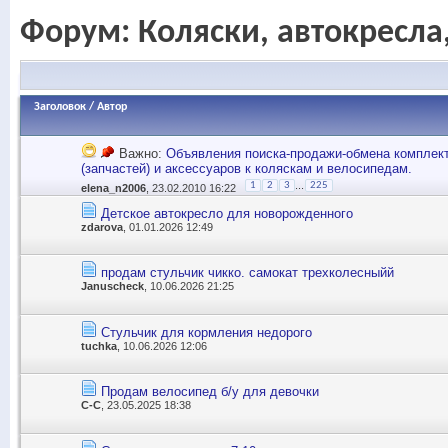
Форум:
Коляски, автокресла
Заголовок
/
Автор
Важно:
Объявления поиска-продажи-обмена компле
(запчастей) и аксессуаров к коляскам и велосипедам.
...
1
2
3
225
elena_n2006
, 23.02.2010 16:22
Детское автокресло для новорожденного
zdarova
, 01.01.2026 12:49
продам стульчик чикко. самокат трехколесныйй
Januscheck
, 10.06.2026 21:25
Стульчик для кормления недорого
tuchka
, 10.06.2026 12:06
Продам велосипед б/у для девочки
С-С
, 23.05.2025 18:38