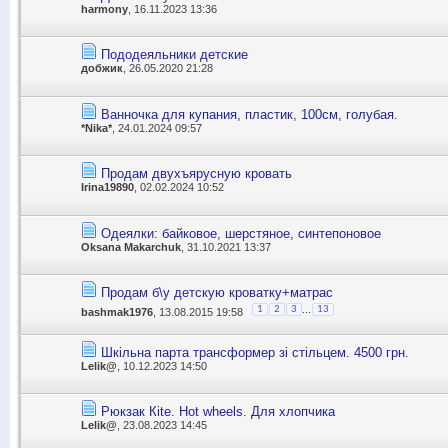
harmony
, 16.11.2023 13:36
Пододеяльники детские
добжик
, 26.05.2020 21:28
Ванночка для купания, пластик, 100см, голубая.
*Nika*
, 24.01.2024 09:57
Продам двухъярусную кровать
Irina19890
, 02.02.2024 10:52
Одеялки: байковое, шерстяное, синтепоновое
Oksana Makarchuk
, 31.10.2021 13:37
Продам б\у детскую кроватку+матрас
...
1
2
3
13
bashmak1976
, 13.08.2015 19:58
Шкільна парта трансформер зі стільцем. 4500 грн.
Lelik@
, 10.12.2023 14:50
Рюкзак Кite. Hot wheels. Для хлопчика
Lelik@
, 23.08.2023 14:45