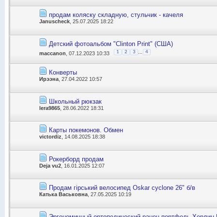
продам коляску складную, стульчик - качеля
Januscheck
, 25.07.2025 18:22
Детский фотоальбом "Clinton Print" (США)
...
1
2
3
4
maccanon
, 07.12.2023 10:33
Конверты
Ирээна
, 27.04.2022 10:57
Школьный рюкзак
lera9865
, 28.06.2022 18:31
Карты покемонов. Обмен
victordiz
, 14.08.2025 18:38
Рокерборд продам
Deja vu2
, 16.01.2025 12:07
Продам гірський велосипед Oskar cyclone 26" б/в
Катька Васьковна
, 27.05.2025 10:19
Эргономичный ортопедический ранец портфель Херлиц H