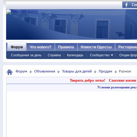
Форум
Что нового?
Правила
Новости Одессы
Ресторан
Сообщения за день
Справка
Календарь
Сообщество
Опции фор
Форум
Объявления
Товары для детей
Продам
Разное
Творить добро легко!
Спасение жизни 
Условия размещения рек