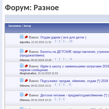
Форум:
Разное
Заголовок
/
Автор
Важно:
Отдам даром ( все для деток )
...
1
2
3
33
dgesika
, 22.03.2016 11:32
Важно:
Билеты на ДЕТСКИЕ представления, утренни
(продажа/обмен)
...
1
2
3
12
Olievna
, 09.02.2018 10:28
Важно:
Идём в школу с наименьшими затратами 2019/
первом сообщении.
illogical.alice
, 15.10.2019 11:53
Важно:
Подгузники: продам, обменяю, отдам (*) 2018
...
1
2
3
8
Olievna
, 09.02.2018 10:21
Важно:
Детское питание - продам/отдам/обменяю (*) 
1
2
3
Olievna
, 09.02.2018 10:15