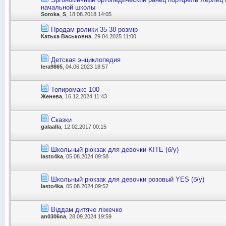
начальной школы
Soroka_S
, 18.08.2018 14:05
Продам ролики 35-38 розмір
Катька Васьковна
, 29.04.2025 11:00
Детская энциклопедия
lera9865
, 04.06.2023 18:57
Топиромакс 100
Женева
, 16.12.2024 11:43
Сказки
galaalla
, 12.02.2017 00:15
Школьный рюкзак для девочки KITE (б/у)
lasto4ka
, 05.08.2024 09:58
Школьный рюкзак для девочки розовый YES (б/у)
lasto4ka
, 05.08.2024 09:52
Віддам дитяче ліжечко
an0306na
, 28.09.2024 19:59