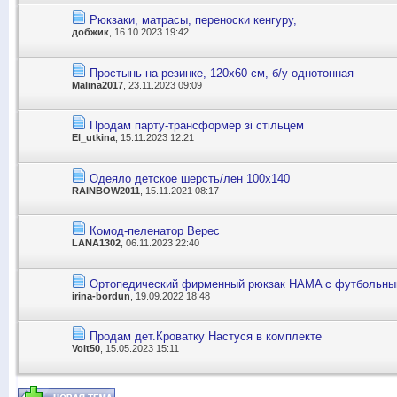
Рюкзаки, матрасы, переноски кенгуру,
добжик
, 16.10.2023 19:42
Простынь на резинке, 120х60 см, б/у однотонная
Malina2017
, 23.11.2023 09:09
Продам парту-трансформер зі стільцем
El_utkina
, 15.11.2023 12:21
Одеяло детское шерсть/лен 100х140
RAINBOW2011
, 15.11.2021 08:17
Комод-пеленатор Верес
LANA1302
, 06.11.2023 22:40
Ортопедический фирменный рюкзак HAMA с футбольн
irina-bordun
, 19.09.2022 18:48
Продам дет.Кроватку Настуся в комплекте
Volt50
, 15.05.2023 15:11