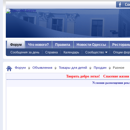
Форум
Что нового?
Правила
Новости Одессы
Ресторан
Сообщения за день
Справка
Календарь
Сообщество
Опции фор
Форум
Объявления
Товары для детей
Продам
Разное
Творить добро легко!
Спасение жизни 
Условия размещения рек