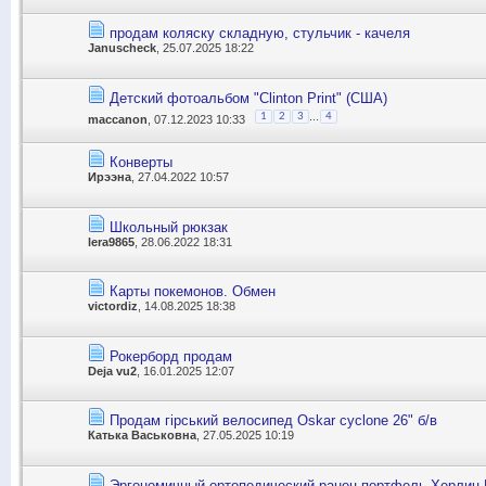
продам коляску складную, стульчик - качеля
Januscheck
, 25.07.2025 18:22
Детский фотоальбом "Clinton Print" (США)
...
1
2
3
4
maccanon
, 07.12.2023 10:33
Конверты
Ирээна
, 27.04.2022 10:57
Школьный рюкзак
lera9865
, 28.06.2022 18:31
Карты покемонов. Обмен
victordiz
, 14.08.2025 18:38
Рокерборд продам
Deja vu2
, 16.01.2025 12:07
Продам гірський велосипед Oskar cyclone 26" б/в
Катька Васьковна
, 27.05.2025 10:19
Эргономичный ортопедический ранец портфель Херлиц H