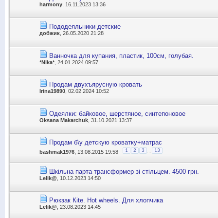
harmony
, 16.11.2023 13:36
Пододеяльники детские
добжик
, 26.05.2020 21:28
Ванночка для купания, пластик, 100см, голубая.
*Nika*
, 24.01.2024 09:57
Продам двухъярусную кровать
Irina19890
, 02.02.2024 10:52
Одеялки: байковое, шерстяное, синтепоновое
Oksana Makarchuk
, 31.10.2021 13:37
Продам б\у детскую кроватку+матрас
...
1
2
3
13
bashmak1976
, 13.08.2015 19:58
Шкільна парта трансформер зі стільцем. 4500 грн.
Lelik@
, 10.12.2023 14:50
Рюкзак Кite. Hot wheels. Для хлопчика
Lelik@
, 23.08.2023 14:45