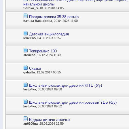
начальной школы
Soroka_S
, 18.08.2018 14:05
Продам ролики 35-38 розмір
Катька Васьковна
, 29.04.2025 11:00
Детская энциклопедия
lera9865
, 04.06.2023 18:57
Топиромакс 100
Женева
, 16.12.2024 11:43
Сказки
galaalla
, 12.02.2017 00:15
Школьный рюкзак для девочки KITE (б/у)
lasto4ka
, 05.08.2024 09:58
Школьный рюкзак для девочки розовый YES (б/у)
lasto4ka
, 05.08.2024 09:52
Віддам дитяче ліжечко
an0306na
, 28.09.2024 19:59