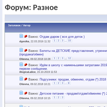
Форум:
Разное
Заголовок
/
Автор
Важно:
Отдам даром ( все для деток )
...
1
2
3
33
dgesika
, 22.03.2016 11:32
Важно:
Билеты на ДЕТСКИЕ представления, утренни
(продажа/обмен)
...
1
2
3
12
Olievna
, 09.02.2018 10:28
Важно:
Идём в школу с наименьшими затратами 2019/
первом сообщении.
illogical.alice
, 15.10.2019 11:53
Важно:
Подгузники: продам, обменяю, отдам (*) 2018
...
1
2
3
8
Olievna
, 09.02.2018 10:21
Важно:
Детское питание - продам/отдам/обменяю (*) 
1
2
3
Olievna
, 09.02.2018 10:15