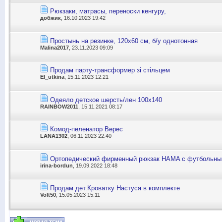
Рюкзаки, матрасы, переноски кенгуру,
добжик
, 16.10.2023 19:42
Простынь на резинке, 120х60 см, б/у однотонная
Malina2017
, 23.11.2023 09:09
Продам парту-трансформер зі стільцем
El_utkina
, 15.11.2023 12:21
Одеяло детское шерсть/лен 100х140
RAINBOW2011
, 15.11.2021 08:17
Комод-пеленатор Верес
LANA1302
, 06.11.2023 22:40
Ортопедический фирменный рюкзак HAMA с футбольн
irina-bordun
, 19.09.2022 18:48
Продам дет.Кроватку Настуся в комплекте
Volt50
, 15.05.2023 15:11