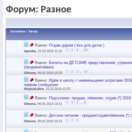
Форум:
Разное
Заголовок
/
Автор
Важно:
Отдам даром ( все для деток )
...
1
2
3
33
dgesika
, 22.03.2016 11:32
Важно:
Билеты на ДЕТСКИЕ представления, утренни
(продажа/обмен)
...
1
2
3
12
Olievna
, 09.02.2018 10:28
Важно:
Идём в школу с наименьшими затратами 2019/
первом сообщении.
illogical.alice
, 15.10.2019 11:53
Важно:
Подгузники: продам, обменяю, отдам (*) 2018
...
1
2
3
8
Olievna
, 09.02.2018 10:21
Важно:
Детское питание - продам/отдам/обменяю (*) 
1
2
3
Olievna
, 09.02.2018 10:15