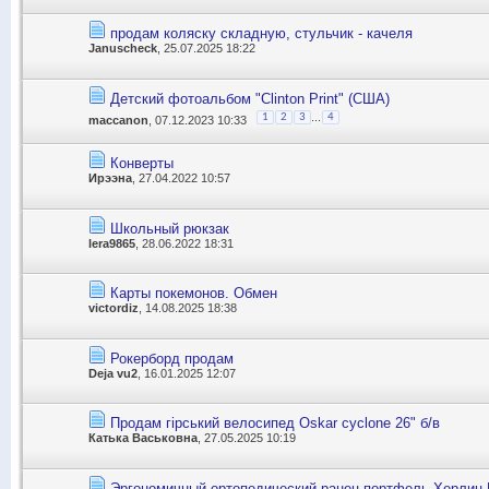
продам коляску складную, стульчик - качеля
Januscheck
, 25.07.2025 18:22
Детский фотоальбом "Clinton Print" (США)
...
1
2
3
4
maccanon
, 07.12.2023 10:33
Конверты
Ирээна
, 27.04.2022 10:57
Школьный рюкзак
lera9865
, 28.06.2022 18:31
Карты покемонов. Обмен
victordiz
, 14.08.2025 18:38
Рокерборд продам
Deja vu2
, 16.01.2025 12:07
Продам гірський велосипед Oskar cyclone 26" б/в
Катька Васьковна
, 27.05.2025 10:19
Эргономичный ортопедический ранец портфель Херлиц H