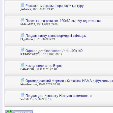
Рюкзаки, матрасы, переноски кенгуру,
добжик
, 16.10.2023 19:42
Простынь на резинке, 120х60 см, б/у однотонная
Malina2017
, 23.11.2023 09:09
Продам парту-трансформер зі стільцем
El_utkina
, 15.11.2023 12:21
Одеяло детское шерсть/лен 100х140
RAINBOW2011
, 15.11.2021 08:17
Комод-пеленатор Верес
LANA1302
, 06.11.2023 22:40
Ортопедический фирменный рюкзак HAMA с футбольн
irina-bordun
, 19.09.2022 18:48
Продам дет.Кроватку Настуся в комплекте
Volt50
, 15.05.2023 15:11