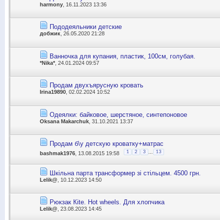
harmony
, 16.11.2023 13:36
Пододеяльники детские
добжик
, 26.05.2020 21:28
Ванночка для купания, пластик, 100см, голубая.
*Nika*
, 24.01.2024 09:57
Продам двухъярусную кровать
Irina19890
, 02.02.2024 10:52
Одеялки: байковое, шерстяное, синтепоновое
Oksana Makarchuk
, 31.10.2021 13:37
Продам б\у детскую кроватку+матрас
...
1
2
3
13
bashmak1976
, 13.08.2015 19:58
Шкільна парта трансформер зі стільцем. 4500 грн.
Lelik@
, 10.12.2023 14:50
Рюкзак Кite. Hot wheels. Для хлопчика
Lelik@
, 23.08.2023 14:45