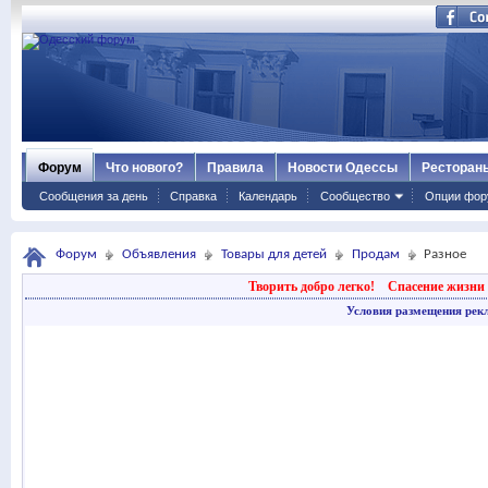
Форум
Что нового?
Правила
Новости Одессы
Ресторан
Сообщения за день
Справка
Календарь
Сообщество
Опции фор
Форум
Объявления
Товары для детей
Продам
Разное
Творить добро легко!
Спасение жизни 
Условия размещения рек