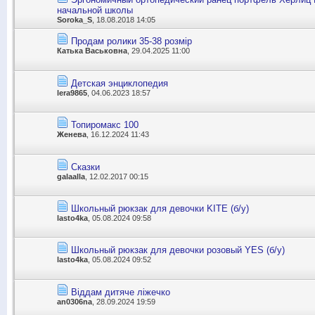
начальной школы
Soroka_S
, 18.08.2018 14:05
Продам ролики 35-38 розмір
Катька Васьковна
, 29.04.2025 11:00
Детская энциклопедия
lera9865
, 04.06.2023 18:57
Топиромакс 100
Женева
, 16.12.2024 11:43
Сказки
galaalla
, 12.02.2017 00:15
Школьный рюкзак для девочки KITE (б/у)
lasto4ka
, 05.08.2024 09:58
Школьный рюкзак для девочки розовый YES (б/у)
lasto4ka
, 05.08.2024 09:52
Віддам дитяче ліжечко
an0306na
, 28.09.2024 19:59