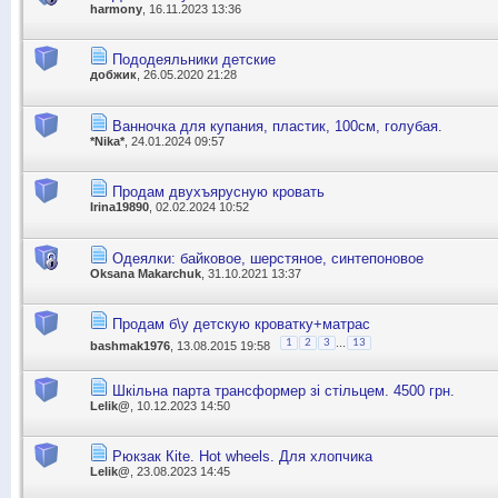
harmony
, 16.11.2023 13:36
Пододеяльники детские
добжик
, 26.05.2020 21:28
Ванночка для купания, пластик, 100см, голубая.
*Nika*
, 24.01.2024 09:57
Продам двухъярусную кровать
Irina19890
, 02.02.2024 10:52
Одеялки: байковое, шерстяное, синтепоновое
Oksana Makarchuk
, 31.10.2021 13:37
Продам б\у детскую кроватку+матрас
...
1
2
3
13
bashmak1976
, 13.08.2015 19:58
Шкільна парта трансформер зі стільцем. 4500 грн.
Lelik@
, 10.12.2023 14:50
Рюкзак Кite. Hot wheels. Для хлопчика
Lelik@
, 23.08.2023 14:45