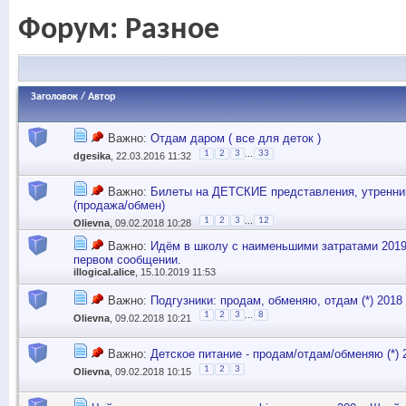
Форум:
Разное
Заголовок
/
Автор
Важно:
Отдам даром ( все для деток )
...
1
2
3
33
dgesika
, 22.03.2016 11:32
Важно:
Билеты на ДЕТСКИЕ представления, утренни
(продажа/обмен)
...
1
2
3
12
Olievna
, 09.02.2018 10:28
Важно:
Идём в школу с наименьшими затратами 2019/
первом сообщении.
illogical.alice
, 15.10.2019 11:53
Важно:
Подгузники: продам, обменяю, отдам (*) 2018
...
1
2
3
8
Olievna
, 09.02.2018 10:21
Важно:
Детское питание - продам/отдам/обменяю (*) 
1
2
3
Olievna
, 09.02.2018 10:15