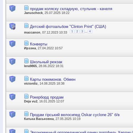
продам коляску складную, стульчик - качеля
Januscheck
, 25.07.2025 18:22
Детский фотоальбом "Clinton Print" (США)
...
1
2
3
4
maccanon
, 07.12.2023 10:33
Конверты
Ирээна
, 27.04.2022 10:57
Школьный рюкзак
lera9865
, 28.06.2022 18:31
Карты покемонов. Обмен
victordiz
, 14.08.2025 18:38
Рокерборд продам
Deja vu2
, 16.01.2025 12:07
Продам гірський велосипед Oskar cyclone 26" б/в
Катька Васьковна
, 27.05.2025 10:19
Эргономичный ортопедический ранец портфель Херлиц H