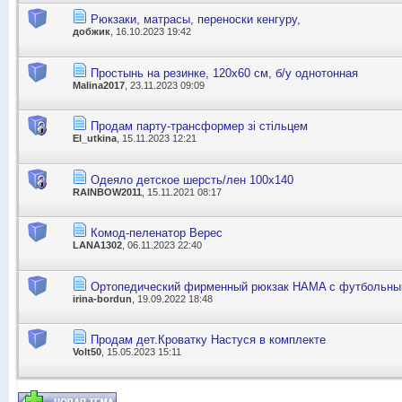
Рюкзаки, матрасы, переноски кенгуру,
добжик
, 16.10.2023 19:42
Простынь на резинке, 120х60 см, б/у однотонная
Malina2017
, 23.11.2023 09:09
Продам парту-трансформер зі стільцем
El_utkina
, 15.11.2023 12:21
Одеяло детское шерсть/лен 100х140
RAINBOW2011
, 15.11.2021 08:17
Комод-пеленатор Верес
LANA1302
, 06.11.2023 22:40
Ортопедический фирменный рюкзак HAMA с футбольн
irina-bordun
, 19.09.2022 18:48
Продам дет.Кроватку Настуся в комплекте
Volt50
, 15.05.2023 15:11