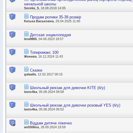
начальной школы
Soroka_S
, 18.08.2018 14:05
Продам ролики 35-38 розмір
Катька Васьковна
, 29.04.2025 11:00
Детская энциклопедия
lera9865
, 04.06.2023 18:57
Топиромакс 100
Женева
, 16.12.2024 11:43
Сказки
galaalla
, 12.02.2017 00:15
Школьный рюкзак для девочки KITE (б/у)
lasto4ka
, 05.08.2024 09:58
Школьный рюкзак для девочки розовый YES (б/у)
lasto4ka
, 05.08.2024 09:52
Віддам дитяче ліжечко
an0306na
, 28.09.2024 19:59