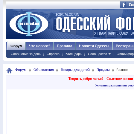
Форум
Что нового?
Правила
Новости Одессы
Ресторан
Сообщения за день
Справка
Календарь
Сообщество
Опции фор
Форум
Объявления
Товары для детей
Продам
Разное
Творить добро легко!
Спасение жизни 
Условия размещения рек