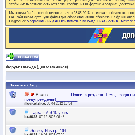
Если это Ваш первый визит на наш форум, рекомендуем прочесть страницу
Част
Чтобы иметь возможность оставлять сообщения на форуме и получить доступ к
Мы хотели бы Вас поинформировать, что 23.05.2018 политика конфиденциальнос
Наш сайт использует куки-файлы для сбора статистики, обеспечения функционал
Подробнее
о персональных данных и политике конфиденциальности вы можете п
Форум:
Одежда (Для Мальчиков)
Заголовок
/
Автор
Важно:
__________Правила раздела. Темы, созданные
предупреждений!__________
illogical.alice
, 30.04.2012 15:34
Парка НМ 9-10 years
lera9865
, 07.12.2023 06:48
Sensey Nasa р. 164
lera9865
, 19.07.2025 07:22