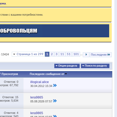
рума
.
тствии с вашими потребностями.
Страница 1 из 299
1
2
3
11
51
101
...
з 13424
Последняя
Опции раздела
Поиск по разделу
/
Просмотров
Последнее сообщение от
Ответов:
0
illogical.alice
отров: 67,792
30.04.2012
15:34
Ответов:
15
lera9865
мотров: 5,634
05.08.2026
07:57
Ответов:
4
lera9865
осмотров: 543
05.08.2026
07:55