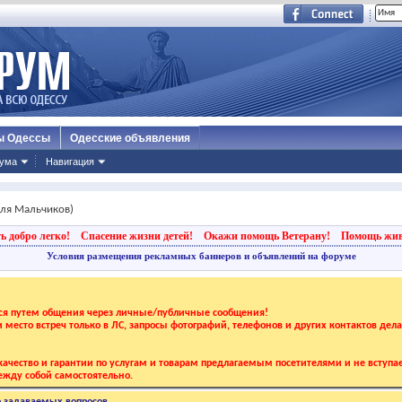
ы Одессы
Одесские объявления
ума
Навигация
ля Мальчиков)
ь добро легко!
Спасение жизни детей!
Окажи помощь Ветерану!
Помощь жи
Условия размещения рекламных баннеров и объявлений на форуме
тся путем общения через личные/публичные сообщения!
 и место встреч только в ЛС, запросы фотографий, телефонов и других контактов дел
ачество и гарантии по услугам и товарам предлагаемым посетителями и не вступае
жду собой самостоятельно.