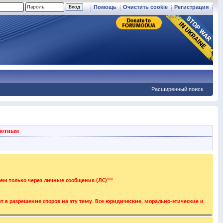
Помощь
Очистить cookie
Регистрация
Расширенный поиск
вотным
аем только через личные сообщения (ЛС)!!!
т в разрешение споров на эту тему. Все юридические, морально-этические и