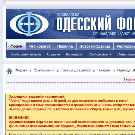
Форум
Что нового?
Правила
Новости Одессы
Ресторан
Сообщения за день
Справка
Календарь
Сообщество
Опции фор
Форум
Объявления
Товары для детей
Продам
Одежда (Д
Творит
Запрещено (выдается нарушение):
"Апать" чаще одного раза в 10 дней, со дня последнего сообщения в теме!
Бронирование в теме приравнивается к досрочному АПу! Бронь осуществляе
Заказы делать только в ЛС, о готовности заказов сообщать только в ЛС, время
ВНИМАНИЕ!
Администрация форума не несет никакой ответственности за достоверность, к
финансовые взаимоотношения продавец-покупатель решаются ими только ме