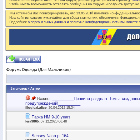
Если это Ваш первый визит на наш форум, рекомендуем прочесть страницу
Част
Чтобы иметь возможность оставлять сообщения на форуме и получить доступ к
Мы хотели бы Вас поинформировать, что 23.05.2018 политика конфиденциальнос
Наш сайт использует куки-файлы для сбора статистики, обеспечения функционал
Подробнее
о персональных данных и политике конфиденциальности вы можете п
Форум:
Одежда (Для Мальчиков)
Заголовок
/
Автор
Важно:
__________Правила раздела. Темы, созданные
предупреждений!__________
illogical.alice
, 30.04.2012 15:34
Парка НМ 9-10 years
lera9865
, 07.12.2023 06:48
Sensey Nasa р. 164
lera9865
, 19.07.2025 07:22