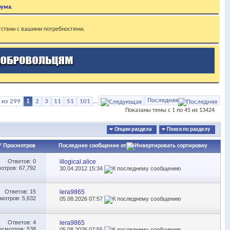
рума
.
тствии с вашими потребностями.
Последняя
 из 299
1
2
3
11
51
101
...
Показаны темы с 1 по 45 из 13424
Опции раздела
Поиск по разделу
/
Просмотров
Последнее сообщение от
Ответов:
0
illogical.alice
отров: 67,792
30.04.2012
15:34
Ответов:
15
lera9865
мотров: 5,632
05.08.2026
07:57
Ответов:
4
lera9865
осмотров: 538
05.08.2026
07:55