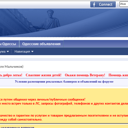
ы Одессы
Одесские объявления
ума
Навигация
ля Мальчиков)
ь добро легко!
Спасение жизни детей!
Окажи помощь Ветерану!
Помощь жи
Условия размещения рекламных баннеров и объявлений на форуме
тся путем общения через личные/публичные сообщения!
 и место встреч только в ЛС, запросы фотографий, телефонов и других контактов дел
ачество и гарантии по услугам и товарам предлагаемым посетителями и не вступае
жду собой самостоятельно.