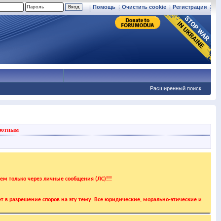
Помощь
Очистить cookie
Регистрация
Расширенный поиск
вотным
аем только через личные сообщения (ЛС)!!!
т в разрешение споров на эту тему. Все юридические, морально-этические и