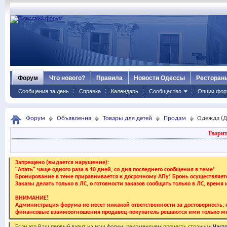
Форум
Что нового?
Правила
Новости Одессы
Ресторан
Сообщения за день
Справка
Календарь
Сообщество
Опции фор
Форум
Объявления
Товары для детей
Продам
Одежда (Д
Творит
Запрещено (выдается нарушение):
"Апать" чаще одного раза в 10 дней, со дня последнего сообщения в теме!
Бронирование в теме приравнивается к досрочному АПу! Бронь осуществляе
Заказы делать только в ЛС, о готовности заказов сообщать только в ЛС, время
ВНИМАНИЕ!
Администрация форума не несет никакой ответственности за достоверность, к
финансовые взаимоотношения продавец-покупатель решаются ими только ме