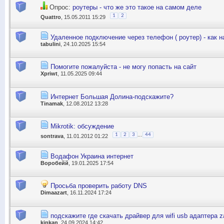
Опрос:
роутеры - что же это такое на самом деле
1
2
Quattro
, 15.05.2011 15:29
Удаленное подключение через телефон ( роутер) - как н
tabulini
, 24.10.2025 15:54
Помогите пожалуйста - не могу попасть на сайт
Xpriwt
, 11.05.2025 09:44
Интернет Большая Долина-подскажите?
Tinamak
, 12.08.2012 13:28
Mikrotik: обсуждение
...
1
2
3
44
sontrava
, 11.01.2012 01:22
Водафон Украина интернет
Воробейй
, 19.01.2025 17:54
Просьба проверить работу DNS
Dimaazart
, 16.11.2024 17:24
подскажите где скачать драйвер для wifi usb адаптера z
kinkan
, 24.09.2024 14:42