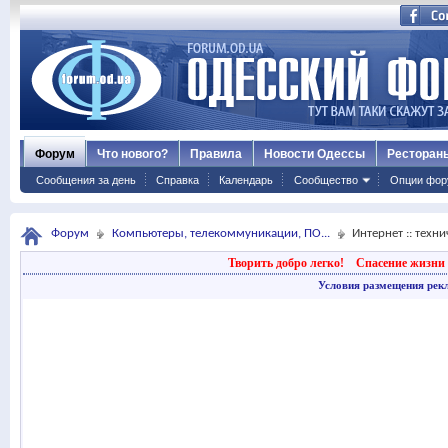
Форум
Что нового?
Правила
Новости Одессы
Ресторан
Сообщения за день
Справка
Календарь
Сообщество
Опции фор
Форум
Компьютеры, телекоммуникации, ПО...
Интернет :: техн
Творить добро легко!
Спасение жизни 
Условия размещения рек