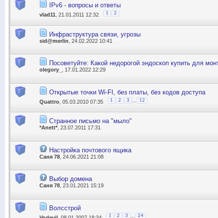
IPv6 - вопросы и ответы
1
2
vlad11
, 21.01.2011 12:32
Инфраструктура связи, угрозы
sid@merlin
, 24.02.2022 10:41
Посоветуйте: Какой недорогой эндоскоп купить для мон
olegory_
, 17.01.2022 12:29
Открытые точки Wi-FI, без платы, без кодов доступа
...
1
2
3
12
Quattro
, 05.03.2010 07:35
Странное письмо на "мыло"
*Anett*
, 23.07.2011 17:31
Настройка почтового ящика
Саня 78
, 24.06.2021 21:08
Выбор домена
Саня 78
, 23.01.2021 15:19
Волсстрой
...
1
2
3
24
Vodevil
, 08.01.2007 18:34