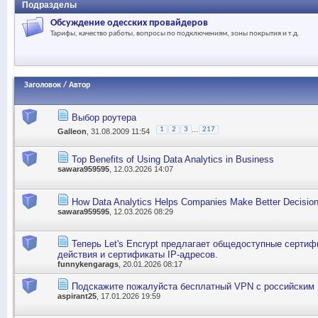
Подразделы
Обсуждение одесских провайдеров
Тарифы, качество работы, вопросы по подключениям, зоны покрытия и т.д.
Заголовок
/
Автор
Выбор роутера
...
1
2
3
217
Galleon
, 31.08.2009 11:54
Top Benefits of Using Data Analytics in Business
sawara959595
, 12.03.2026 14:07
How Data Analytics Helps Companies Make Better Decisio
sawara959595
, 12.03.2026 08:29
Теперь Let's Encrypt предлагает общедоступные сертиф
действия и сертификаты IP-адресов.
funnykengarags
, 20.01.2026 08:17
Подскажите пожалуйста бесплатный VPN с российским 
aspirant25
, 17.01.2026 19:59