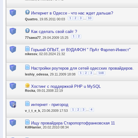
Интернет в Одессе - что нас ждет дальше?
...
1
2
3
10
Quattro
, 19.05.2011 00:03
Как сделать свой сайт ?
1
2
77sawa77
, 29.04.2009 15:25
Горький ОПЫТ, от ВУДАФОН " ПрАт Фарлеп-Инвест"
nikessv
, 02.03.2024 21:32
Настройки роутеров для сетей одесских провайдеров.
...
1
2
3
168
leshiy_odessa
, 29.11.2009 18:08
Хостинг с поддержкой PHP u MySQL
Rocka
, 09.01.2008 22:19
интернет - пригород
...
1
2
3
4
v_i_t_e_k
, 23.06.2009 17:53
Ищу провайдера Старопортофранковская 11
KillHanter
, 20.02.2010 08:34