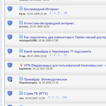
Беспроводной Интернет
...
1
2
3
30
Крэк
, 15.01.2008 21:49
Алтестово-беспроводной интернет...
prostor
, 20.07.2009 10:02
Как подключить два компьютера в Teletec-овский роут
mishajedi1985
, 18.06.2009 07:58
Какой провайдер в Черноморке ?? подскажите
...
1
2
3
11
Стар
, 08.07.2009 13:02
VPN (Нидерланды) для пользователей forumodua.com - 
kapitan0v
, 24.12.2017 18:36
Провайдер. Великодолинское.
Лирианендил
, 31.10.2009 17:32
Стрим-ТВ (IPTV)
...
1
2
3
133
vlm
, 23.03.2007 21:06