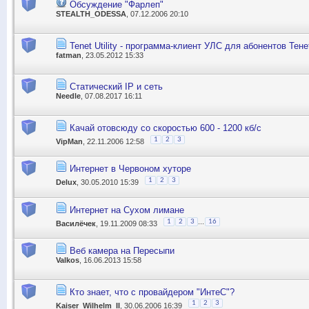
Обсуждение "Фарлеп"
STEALTH_ODESSA
, 07.12.2006 20:10
Tenet Utility - программа-клиент УЛС для абонентов Тене
fatman
, 23.05.2012 15:33
Статический IP и сеть
Needle
, 07.08.2017 16:11
Качай отовсюду со скоростью 600 - 1200 кб/с
1
2
3
VipMan
, 22.11.2006 12:58
Интернет в Червоном хуторе
1
2
3
Delux
, 30.05.2010 15:39
Интернет на Сухом лимане
...
1
2
3
16
Василёчек
, 19.11.2009 08:33
Веб камера на Пересыпи
Valkos
, 16.06.2013 15:58
Кто знает, что с провайдером "ИнтеС"?
1
2
3
Kaiser_Wilhelm_II
, 30.06.2006 16:39