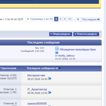
Страница 1 из 50
1
2
3
11
...
ы с 1 по 45 из 2225
Последняя
Опции раздела
Поиск по разделу
Последнее сообщение
Тем: 321
Обсуждение провайдера Бриз
Сообщений: 210,332
от
leshiy_odessa
31.07.2026,
11:41
/
Просмотров
Последнее сообщение от
Ответов:
4,331
Интернетчик
тров: 523,075
26.07.2026
19:43
Ответов:
1
IT_Архитектор
мотров: 1,761
09.05.2026
13:50
Ответов:
0
sawara959595