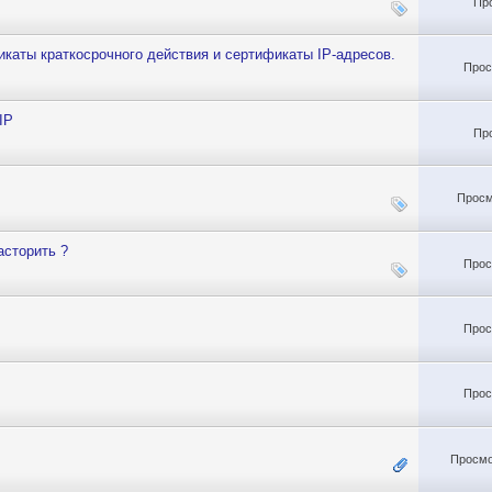
Пр
икаты краткосрочного действия и сертификаты IP-адресов.
Прос
IP
Пр
Просм
асторить ?
Прос
Прос
Прос
Просмо