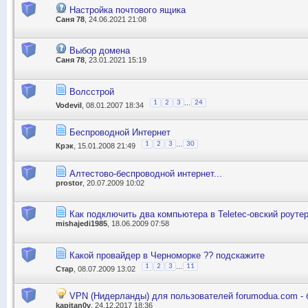
Настройка почтового ящика
Саня 78
, 24.06.2021 21:08
Выбор домена
Саня 78
, 23.01.2021 15:19
Волсстрой
...
1
2
3
24
Vodevil
, 08.01.2007 18:34
Беспроводной Интернет
...
1
2
3
30
Крэк
, 15.01.2008 21:49
Алтестово-беспроводной интернет...
prostor
, 20.07.2009 10:02
Как подключить два компьютера в Teletec-овский роут
mishajedi1985
, 18.06.2009 07:58
Какой провайдер в Черноморке ?? подскажите
...
1
2
3
11
Стар
, 08.07.2009 13:02
VPN (Нидерланды) для пользователей forumodua.com - 
kapitan0v
, 24.12.2017 18:36