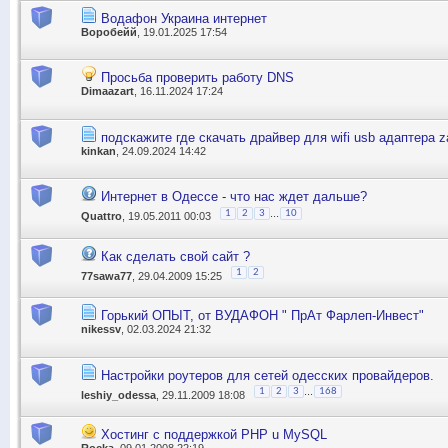
Водафон Украина интернет
Воробейй
, 19.01.2025 17:54
Просьба проверить работу DNS
Dimaazart
, 16.11.2024 17:24
подскажите где скачать драйвер для wifi usb адаптера z
kinkan
, 24.09.2024 14:42
Интернет в Одессе - что нас ждет дальше?
...
1
2
3
10
Quattro
, 19.05.2011 00:03
Как сделать свой сайт ?
1
2
77sawa77
, 29.04.2009 15:25
Горький ОПЫТ, от ВУДАФОН " ПрАт Фарлеп-Инвест"
nikessv
, 02.03.2024 21:32
Настройки роутеров для сетей одесских провайдеров.
...
1
2
3
168
leshiy_odessa
, 29.11.2009 18:08
Хостинг с поддержкой PHP u MySQL
Rocka
, 09.01.2008 22:19