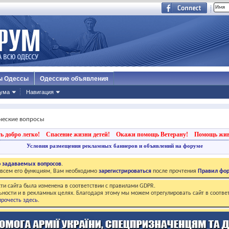
ы Одессы
Одесские объявления
ума
Навигация
ические вопросы
ь добро легко!
Спасение жизни детей!
Окажи помощь Ветерану!
Помощь жи
Условия размещения рекламных баннеров и объявлений на форуме
о задаваемых вопросов
.
о всем его функциям, Вам необходимо
зарегистрироваться
после прочтения
Правил фо
ти сайта была изменена в соответствии с правилами GDPR.
ьности и в рекламных целях. Благодаря этому мы можем отрегулировать сайт в соотве
рочесть здесь
.