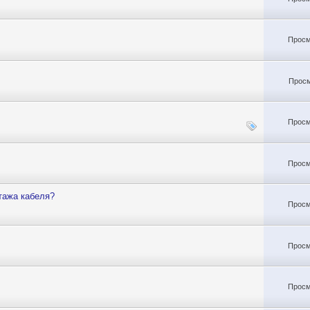
Просм
Просм
Просм
Просм
тажа кабеля?
Просм
Просм
Просм