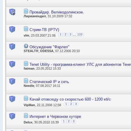
Провайдер. Великодолинское.
Лирианендил
, 31.10.2009 17:32
Стрим-ТВ (IPTV)
...
1
2
3
133
vlm
, 23.03.2007 21:06
Обсуждение "Фарлеп"
STEALTH_ODESSA
, 07.12.2006 20:10
Tenet Utility - программа-клиент УЛС для абонентов Тене
fatman
, 23.05.2012 15:33
Статический IP и сеть
Needle
, 07.08.2017 16:11
Качай отовсюду со скоростью 600 - 1200 кб/с
1
2
3
VipMan
, 22.11.2006 12:58
Интернет в Червоном хуторе
1
2
3
Delux
, 30.05.2010 15:39