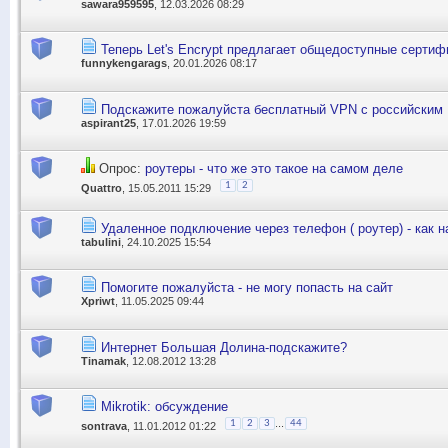
sawara959595
, 12.03.2026 08:29
Теперь Let's Encrypt предлагает общедоступные сертиф
funnykengarags
, 20.01.2026 08:17
Подскажите пожалуйста бесплатный VPN с российским 
aspirant25
, 17.01.2026 19:59
Опрос:
роутеры - что же это такое на самом деле
1
2
Quattro
, 15.05.2011 15:29
Удаленное подключение через телефон ( роутер) - как н
tabulini
, 24.10.2025 15:54
Помогите пожалуйста - не могу попасть на сайт
Xpriwt
, 11.05.2025 09:44
Интернет Большая Долина-подскажите?
Tinamak
, 12.08.2012 13:28
Mikrotik: обсуждение
...
1
2
3
44
sontrava
, 11.01.2012 01:22