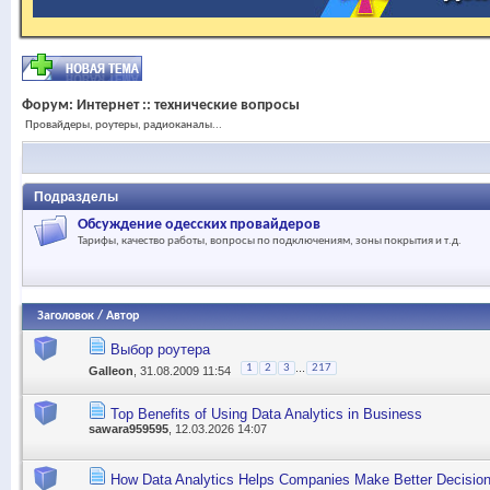
Форум:
Интернет :: технические вопросы
Провайдеры, роутеры, радиоканалы...
Подразделы
Обсуждение одесских провайдеров
Тарифы, качество работы, вопросы по подключениям, зоны покрытия и т.д.
Заголовок
/
Автор
Выбор роутера
...
1
2
3
217
Galleon
, 31.08.2009 11:54
Top Benefits of Using Data Analytics in Business
sawara959595
, 12.03.2026 14:07
How Data Analytics Helps Companies Make Better Decisio