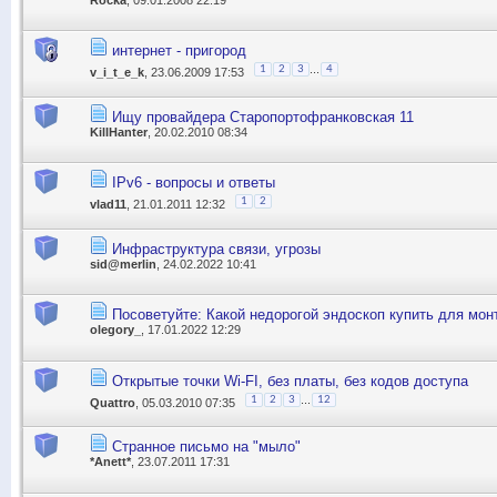
интернет - пригород
...
1
2
3
4
v_i_t_e_k
, 23.06.2009 17:53
Ищу провайдера Старопортофранковская 11
KillHanter
, 20.02.2010 08:34
IPv6 - вопросы и ответы
1
2
vlad11
, 21.01.2011 12:32
Инфраструктура связи, угрозы
sid@merlin
, 24.02.2022 10:41
Посоветуйте: Какой недорогой эндоскоп купить для мон
olegory_
, 17.01.2022 12:29
Открытые точки Wi-FI, без платы, без кодов доступа
...
1
2
3
12
Quattro
, 05.03.2010 07:35
Странное письмо на "мыло"
*Anett*
, 23.07.2011 17:31