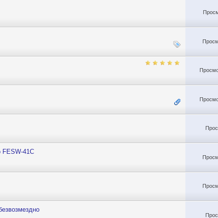
Просм
Просм
Просмо
Просмо
Прос
ер FESW-41C
Просм
Просм
безвозмездно
Прос