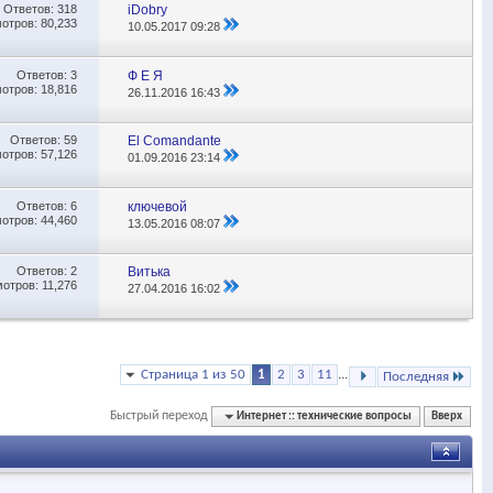
Ответов:
318
iDobry
отров: 80,233
10.05.2017
09:28
Ответов:
3
Ф Е Я
отров: 18,816
26.11.2016
16:43
Ответов:
59
El Comandante
отров: 57,126
01.09.2016
23:14
Ответов:
6
ключевой
отров: 44,460
13.05.2016
08:07
Ответов:
2
Витька
отров: 11,276
27.04.2016
16:02
Страница 1 из 50
1
2
3
11
...
Последняя
Быстрый переход
Интернет :: технические вопросы
Вверх