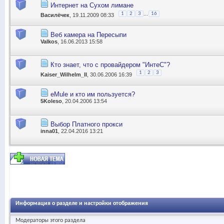
Интернет на Сухом лимане
...
1
2
3
16
Василёчек
, 19.11.2009 08:33
Веб камера на Пересыпи
Valkos
, 16.06.2013 15:58
Кто знает, что с провайдером "ИнтеС"?
1
2
3
Kaiser_Wilhelm_II
, 30.06.2006 16:39
eMule и кто им пользуется?
5Koleso
, 20.04.2006 13:54
Выбор Платного прокси
inna01
, 22.04.2016 13:21
Информация о разделе и настройки отображения
Модераторы этого раздела