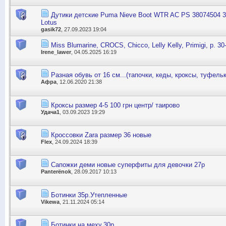
Дутики детские Puma Nieve Boot WTR AC PS 38074504 30
Lotus
gasik72
, 27.09.2023 19:04
Miss Blumarine, CROCS, Chicco, Lelly Kelly, Primigi, р. 30
Irene_lawer
, 04.05.2025 16:19
Разная обувь от 16 см...(тапочки, кеды, кроксы, туфельк
Афра
, 12.06.2020 21:38
Кроксы размер 4-5 100 грн центр/ таирово
Удача1
, 03.09.2023 19:29
Кроссовки Zara размер 36 новые
Flex
, 24.09.2024 18:39
Сапожки деми новые суперфиты для девочки 27р
Panterёnok
, 28.09.2017 10:13
Ботинки 35р.Утепленные
Vikewa
, 21.11.2024 05:14
Ботинки на меху,30р.