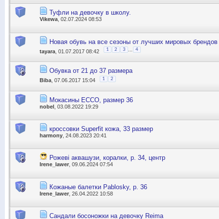
Туфли на девочку в школу.
Vikewa
, 02.07.2024 08:53
Новая обувь на все сезоны от лучших мировых брендов 
...
1
2
3
4
tayara
, 01.07.2017 08:42
Обувка от 21 до 37 размера
1
2
Biba
, 07.06.2017 15:04
Мокасины ECCO, размер 36
nobel
, 03.08.2022 19:29
кроссовки Superfit кожа, 33 размер
harmony
, 24.08.2023 20:41
Рожеві аквашузи, коралки, р. 34, центр
Irene_lawer
, 09.06.2024 07:54
Кожаные балетки Pablosky, p. 36
Irene_lawer
, 26.04.2022 10:58
Сандали босоножки на девочку Reima