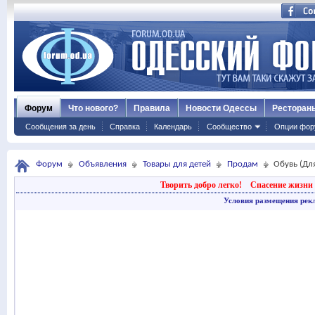
Форум
Что нового?
Правила
Новости Одессы
Ресторан
Сообщения за день
Справка
Календарь
Сообщество
Опции фор
Форум
Объявления
Товары для детей
Продам
Обувь (Дл
Творить добро легко!
Спасение жизни 
Условия размещения рек