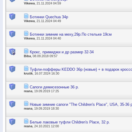
Vikewa
, 21.11.2024 04:59
Ботинки Quechua 34р
Vikewa
, 21.11.2024 04:49
Ботинки зимние на меху,29р.По стельке 19см
Vikewa
, 21.11.2024 04:40
Крокс, примиджи и др размер 32-34
Biba
, 08.09.2018 09:57
Туфли-лофферы KEDDO 36р (новые) + в подарок кросс
krutik
, 16.07.2024 16:30
Сапоги демисезонные 36 р.
reana
, 19.09.2019 17:25
Новые зимние сапоги "The Children's Place", USA, 35-36 р
reana
, 19.09.2019 18:30
Белые лаковые туфли Children's Place, 32 р.
reana
, 24.10.2021 12:00