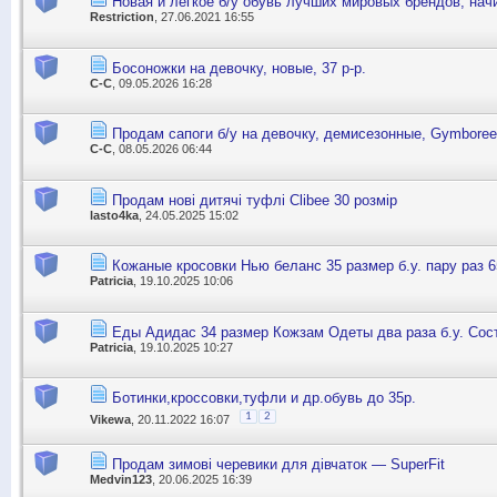
Новая и лёгкое б/у обувь лучших мировых брендов, нач
Restriction
, 27.06.2021 16:55
Босоножки на девочку, новые, 37 р-р.
С-С
, 09.05.2026 16:28
Продам сапоги б/у на девочку, демисезонные, Gymboree
С-С
, 08.05.2026 06:44
Продам нові дитячі туфлі Clibee 30 розмір
lasto4ka
, 24.05.2025 15:02
Кожаные кросовки Нью беланс 35 размер б.у. пару раз 6
Patricia
, 19.10.2025 10:06
Еды Адидас 34 размер Кожзам Одеты два раза б.у. Сост
Patricia
, 19.10.2025 10:27
Ботинки,кроссовки,туфли и др.обувь до 35р.
1
2
Vikewa
, 20.11.2022 16:07
Продам зимові черевики для дівчаток — SuperFit
Medvin123
, 20.06.2025 16:39