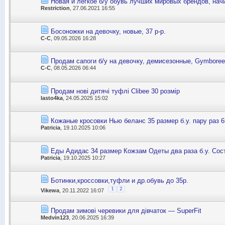
Новая и лёгкое б/у обувь лучших мировых брендов, нач
Restriction
, 27.06.2021 16:55
Босоножки на девочку, новые, 37 р-р.
С-С
, 09.05.2026 16:28
Продам сапоги б/у на девочку, демисезонные, Gymboree
С-С
, 08.05.2026 06:44
Продам нові дитячі туфлі Clibee 30 розмір
lasto4ka
, 24.05.2025 15:02
Кожаные кросовки Нью беланс 35 размер б.у. пару раз 6
Patricia
, 19.10.2025 10:06
Еды Адидас 34 размер Кожзам Одеты два раза б.у. Сост
Patricia
, 19.10.2025 10:27
Ботинки,кроссовки,туфли и др.обувь до 35р.
1
2
Vikewa
, 20.11.2022 16:07
Продам зимові черевики для дівчаток — SuperFit
Medvin123
, 20.06.2025 16:39