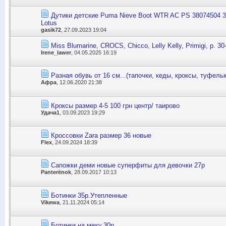
Дутики детские Puma Nieve Boot WTR AC PS 38074504 30
Lotus
gasik72
, 27.09.2023 19:04
Miss Blumarine, CROCS, Chicco, Lelly Kelly, Primigi, р. 30
Irene_lawer
, 04.05.2025 16:19
Разная обувь от 16 см...(тапочки, кеды, кроксы, туфельк
Афра
, 12.06.2020 21:38
Кроксы размер 4-5 100 грн центр/ таирово
Удача1
, 03.09.2023 19:29
Кроссовки Zara размер 36 новые
Flex
, 24.09.2024 18:39
Сапожки деми новые суперфиты для девочки 27р
Panterёnok
, 28.09.2017 10:13
Ботинки 35р.Утепленные
Vikewa
, 21.11.2024 05:14
Ботинки на меху,30р.