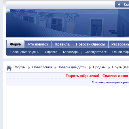
Форум
Что нового?
Правила
Новости Одессы
Ресторан
Сообщения за день
Справка
Календарь
Сообщество
Опции фор
Форум
Объявления
Товары для детей
Продам
Обувь (Дл
Творить добро легко!
Спасение жизни 
Условия размещения рек