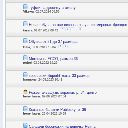
Туфли на девочку в школу.
Vikewa
, 02.07.2024 08:53
Новая обувь на все сезоны от лучших мировых брендов 
...
1
2
3
4
tayara
, 01.07.2017 08:42
Обувка от 21 до 37 размера
1
2
Biba
, 07.06.2017 15:04
Мокасины ECCO, размер 36
nobel
, 03.08.2022 19:29
кроссовки Superfit кожа, 33 размер
harmony
, 24.08.2023 20:41
Рожеві аквашузи, коралки, р. 34, центр
Irene_lawer
, 09.06.2024 07:54
Кожаные балетки Pablosky, p. 36
Irene_lawer
, 26.04.2022 10:58
Сандали босоножки на девочку Reima