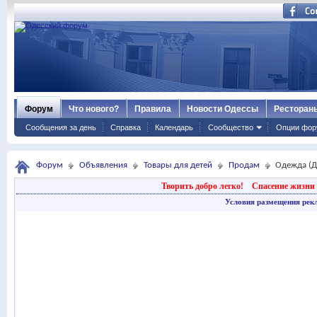
Форум
Что нового?
Правила
Новости Одессы
Ресторан
Сообщения за день
Справка
Календарь
Сообщество
Опции фор
Форум
Объявления
Товары для детей
Продам
Одежда (Д
Творить добро легко!
Спасение жизни 
Условия размещения рек