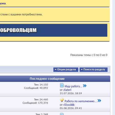
рума
.
тствии с вашими потребностями.
Показаны темы с 0 по 0 из 0
Опции раздела
Поиск по разделу
Последнее сообщение
Тем: 14,150
Ищу работу...
Сообщений: 40,892
от
zlateri
31.07.2026,
18:59
Тем: 24,460
Работа по наполнению...
Сообщений: 170,376
от
riiissskkk
05.08.2026,
09:41
Тем: 1,248