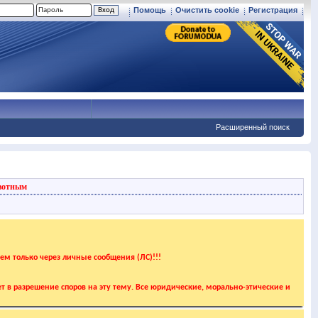
Помощь
Очистить cookie
Регистрация
Расширенный поиск
вотным
аем только через личные сообщения (ЛС)!!!
т в разрешение споров на эту тему. Все юридические, морально-этические и