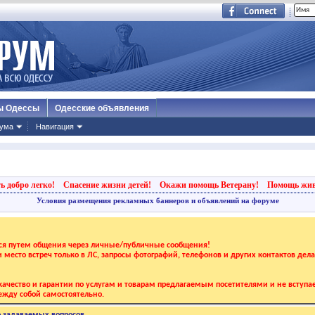
ы Одессы
Одесские объявления
ума
Навигация
ь добро легко!
Спасение жизни детей!
Окажи помощь Ветерану!
Помощь жи
Условия размещения рекламных баннеров и объявлений на форуме
тся путем общения через личные/публичные сообщения!
 и место встреч только в ЛС, запросы фотографий, телефонов и других контактов дел
ачество и гарантии по услугам и товарам предлагаемым посетителями и не вступае
жду собой самостоятельно.