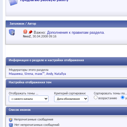
Предлагаю разовую работу
Заголовок
/
Автор
Важно:
Дополнения к правилам раздела.
NeoZ
, 30.04.2008 09:16
Информация о разделе и настройки отображения
Модераторы этого раздела
Машинка
Sirena
maxx™
Andy
Natallya
Настройка отображения тем
Отображать темы ...
Критерий сортировки:
Сортировать темы по..
возрастанию
у
Список иконок
Непрочитанные сообщения
Нет непрочитанных сообщений