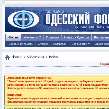
Форум
Что нового?
Правила
Новости Одессы
Ресторан
Сообщения за день
Справка
Календарь
Сообщество
Опции фор
Форум
Объявления
Работа
Творит
Запрещено (выдается нарушение):
"Апать" чаще одного раза в 10 дней, со дня последнего сообщения в теме!
Бронирование в теме приравнивается к досрочному АПу! Бронь осуществляе
Заказы делать только в ЛС, о готовности заказов сообщать только в ЛС, время
ВНИМАНИЕ!
Администрация форума не несет никакой ответственности за достоверность, к
финансовые взаимоотношения продавец-покупатель решаются ими только ме