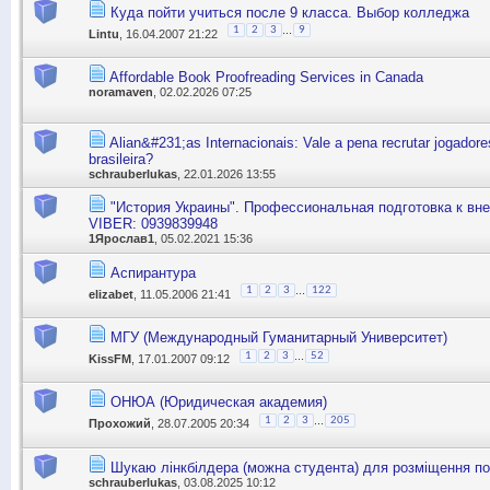
Куда пойти учиться после 9 класса. Выбор колледжа
...
1
2
3
9
Lintu
, 16.04.2007 21:22
Affordable Book Proofreading Services in Canada
noramaven
, 02.02.2026 07:25
Alian&#231;as Internacionais: Vale a pena recrutar jogador
brasileira?
schrauberlukas
, 22.01.2026 13:55
"История Украины". Профессиональная подготовка к в
VIBER: 0939839948
1Ярослав1
, 05.02.2021 15:36
Аспирантура
...
1
2
3
122
elizabet
, 11.05.2006 21:41
МГУ (Международный Гуманитарный Университет)
...
1
2
3
52
KissFM
, 17.01.2007 09:12
ОНЮА (Юридическая академия)
...
1
2
3
205
Прохожий
, 28.07.2005 20:34
Шукаю лінкбілдера (можна студента) для розміщення п
schrauberlukas
, 03.08.2025 10:12