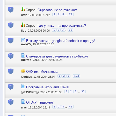
Опрос:
Образование за рубежом
...
1
2
3
24
UVP
, 12.03.2006 16:42
Опрос:
Где учиться на программиста?
...
1
2
3
31
Sub
, 24.04.2006 20:06
Возьму аккаунт google и facebook в аренду!
AnikCV
, 19.11.2021 10:13
Стажировка для студентов за рубежом
Виктор_2268
, 06.04.2025 15:28
ОНУ им. Мечникова
...
1
2
3
522
Goddes
, 12.05.2004 23:04
Программа Work and Travel
...
1
2
3
30
@FAVORIT@
, 26.12.2006 20:33
ОГЭкУ (Гидромет)
...
1
2
3
41
mac
, 17.12.2004 13:49