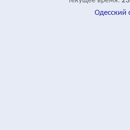
Текущее время:
23
Одесский
fa