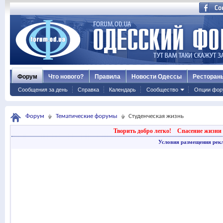
Форум
Что нового?
Правила
Новости Одессы
Ресторан
Сообщения за день
Справка
Календарь
Сообщество
Опции фор
Форум
Тематические форумы
Студенческая жизнь
Творить добро легко!
Спасение жизни 
Условия размещения рек