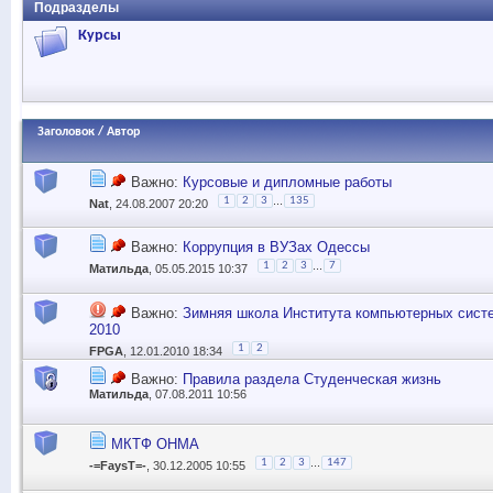
Подразделы
Курсы
Заголовок
/
Автор
Важно:
Курсовые и дипломные работы
...
1
2
3
135
Nat
, 24.08.2007 20:20
Важно:
Коррупция в ВУЗах Одессы
...
1
2
3
7
Матильда
, 05.05.2015 10:37
Важно:
Зимняя школа Института компьютерных сист
2010
1
2
FPGA
, 12.01.2010 18:34
Важно:
Правила раздела Студенческая жизнь
Матильда
, 07.08.2011 10:56
МКТФ ОНМА
...
1
2
3
147
-=FaysT=-
, 30.12.2005 10:55