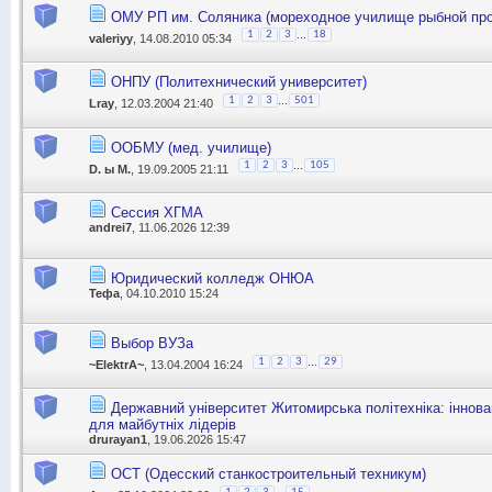
ОМУ РП им. Соляника (мореходное училище рыбной пр
...
1
2
3
18
valeriyy
, 14.08.2010 05:34
ОНПУ (Политехнический университет)
...
1
2
3
501
Lray
, 12.03.2004 21:40
ООБМУ (мед. училище)
...
1
2
3
105
D. ы M.
, 19.09.2005 21:11
Сессия ХГМА
andrei7
, 11.06.2026 12:39
Юридический колледж ОНЮА
Тефа
, 04.10.2010 15:24
Выбор ВУЗа
...
1
2
3
29
~ElektrA~
, 13.04.2004 16:24
Державний університет Житомирська політехніка: інновац
для майбутніх лідерів
drurayan1
, 19.06.2026 15:47
ОСТ (Одесский станкостроительный техникум)
...