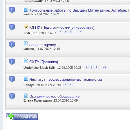
rvolodimir02
, 17.01.2024 17:56
Контрольные работы по Высшей Математике, Алгебре, Г
leelith
, 27.01.2023 16:02
ЮГПУ (Педагогический университет)
...
1
2
3
57
luvli
, 03.10.2005 14:27
educate.agency
lacerto
, 21.07.2023 12:15
ОХТУ (Грековка)
...
1
2
3
33
Under the Black SUN
, 12.09.2005 20:35
Институт профессиональных технологий
1
2
Lanaya
, 20.10.2009 20:30
Экономическое образование
Елена Премудрая
, 23.04.2010 18:09