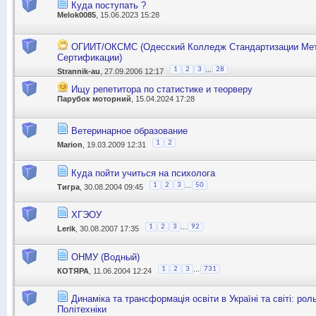
Куда поступать ?
Melok0085
, 15.06.2023 15:28
ОГИИТ/ОКСМС (Одесский Колледж Стандартизации Мет
Сертификации)
...
1
2
3
28
Strannik-au
, 27.09.2006 12:17
Ищу репетитора по статистике и теорверу
Парубок моторний
, 15.04.2024 17:28
Ветеринарное образование
1
2
Marion
, 19.03.2009 12:31
Куда пойти учиться на психолога
...
1
2
3
50
Тигра
, 30.08.2004 09:45
ХГЭОУ
...
1
2
3
92
Lerik
, 30.08.2007 17:35
ОНМУ (Водный)
...
1
2
3
731
КОТЯРА
, 11.06.2004 12:24
Динаміка та трансформація освіти в Україні та світі: ро
Політехніки