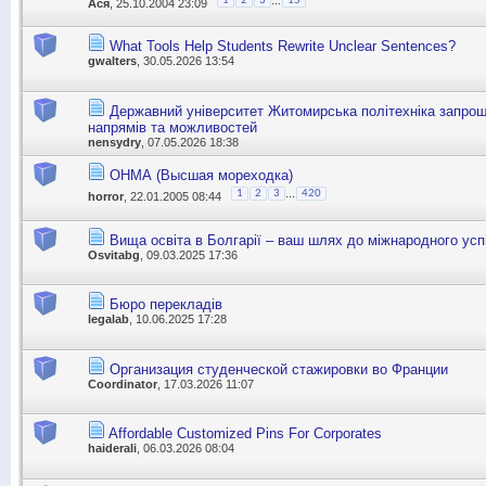
1
2
3
15
Ася
, 25.10.2004 23:09
What Tools Help Students Rewrite Unclear Sentences?
gwalters
, 30.05.2026 13:54
Державний університет Житомирська політехніка запрош
напрямів та можливостей
nensydry
, 07.05.2026 18:38
ОНМА (Высшая мореходка)
...
1
2
3
420
horror
, 22.01.2005 08:44
Вища освіта в Болгарії – ваш шлях до міжнародного усп
Osvitabg
, 09.03.2025 17:36
Бюро перекладів
legalab
, 10.06.2025 17:28
Организация студенческой стажировки во Франции
Coordinator
, 17.03.2026 11:07
Affordable Customized Pins For Corporates
haiderali
, 06.03.2026 08:04