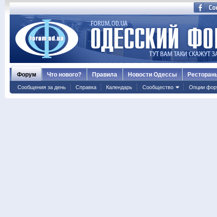
Форум
Что нового?
Правила
Новости Одессы
Ресторан
Сообщения за день
Справка
Календарь
Сообщество
Опции фор