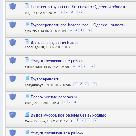
Перевозка грузов пос.Котовского Одесса и область
...
1
2
3
10
csl
, 19.12.2012 20:08
Грузоперевозки пос.Котовского....Одесса...область
...
1
2
3
6
djek1959
, 14.04.2018 19:09
Доставка грузов из Китая
Карандашш
, 19.06.2013 10:30
Услуги грузчиков все районы
...
1
2
3
5
Кошечкаю
, 19.07.2021 08:09
Грузоперевозки
...
1
2
3
7
basyabasya
, 19.01.2017 18:46
Пассажирские перевозки
1
2
3
Viki5
, 21.03.2016 20:54
Вывоз мусора все районы без выходных
...
1
2
3
7
Саша Белов
, 16.02.2019 12:51
Услуги грузчиков все районы