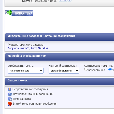
_Sanyok_
, 08.08.2017 19:16
Информация о разделе и настройки отображения
Модераторы этого раздела
Megiona
maxx™
Andy
Natallya
Настройка отображения тем
Отображать темы ...
Критерий сортировки:
Сортировать темы по..
возрастанию
у
Список иконок
Непрочитанные сообщения
Нет непрочитанных сообщений
Тема закрыта
В этой теме есть ваши сообщения