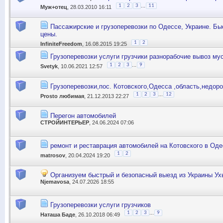
...
1
2
3
11
Муж+отец
, 28.03.2010 16:11
Пассажирские и грузоперевозки по Одессе, Украине. Б
цены.
1
2
InfiniteFreedom
, 16.08.2015 19:25
Грузоперевозки услуги грузчики разнорабочие вывоз му
...
1
2
3
9
Svetyk
, 10.06.2021 12:57
Грузоперевозки,пос. Котовского,Одесса ,область,недоро
...
1
2
3
12
Prosto любимая
, 21.12.2013 22:27
Перегон автомобилей
СТРОЙИНТЕРЬЕР
, 24.06.2024 07:06
ремонт и реставрация автомобилей на Котовского в Оде
1
2
matrosov
, 20.04.2024 19:20
Организуем быстрый и безопасный выезд из Украины У
Njemavosa
, 24.07.2026 18:55
Грузоперевозки услуги грузчиков
...
1
2
3
9
Наташа Баде
, 26.10.2018 06:49