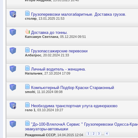
Игорь Андреев
, 15.03.2025 18:40
Грузоперевозки малогабаритные. Доставка грузов.
столяр
, 13.01.2025 21:53
Доставка до тонны.
Капсамун Светлана
, 05.12.2024 09:51
Грузопассажирские перевозки
Албатрос
, 20.02.2024 21:33
Личный водитель - женщина.
Натальчик
, 27.10.2024 17:09
Компьютерный Подбор Краски Стараконный
smolti
, 11.10.2024 08:08
Необходима транспортная улуга единоразово
гело 1
, 03.10.2024 19:27
"До-100-ВлялочкА Сервис " Грузоперевозки Одесса-Кра
эвакуаторы-автовышки
...
1
2
3
4
Рожденный СССР
, 14.04.2015 12:04