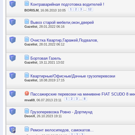
Контраварийная подготовка водителей !
...
1
2
3
12
BORIS.M
, 16.06.2010 10:05
Вывоз старой мебели,окон,дверей
Gazelist
, 28.01.2022 06:16
Очистка Квартир,Гаражей,Подвалов,
Gazelist
, 28.01.2022 06:12
Бортовая Газель
Gazelist
, 19.11.2021 13:02
Квартирные/Офисные/Дачные грузоперевозки
Gazelist
, 18.08.2019 17:15
Пассажирские перевозки на минивене FIAT SCUDO 8 ме
...
1
2
3
8
mva69
, 06.07.2013 23:11
Грузоперевозка Ровно - Дортмунд
DeonX
, 26.10.2023 19:11
Ремонт велосипедов, самокатов...
1
2
3