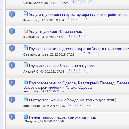
...
1
2
3
4
Саша Белов
, 30.07.2021 09:24
Услуги грузчиков погрузка мусора подьем стройматериа
...
1
2
3
7
Кристале
, 31.10.2018 08:54
Услуг грузчиков 70 гривен час
...
1
2
3
9
Kla$\$1EG
, 04.01.2017 11:50
Грузоперевозки не дорого,акуратно.Услуги грузчиков ра
...
1
2
3
6
Света Круглова
, 22.12.2019 07:29
Грузчики разнорабочие вывоз мусора
...
1
2
3
4
Андрей С
, 03.08.2021 07:39
Грузоперевозки по Одессе, Квартирный Переезд, Перев
Вывоз старой мебели и Хлама Одесса
vezunchic
, 04.11.2025 11:27
инструктор -женщина(вождение только для леди)
...
1
2
3
33
контрабас
, 23.03.2012 14:37
Ремонт велосипедов, самокатов и т.п.
_Sanyok_
, 19.02.2024 14:26