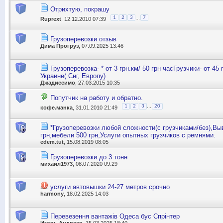
Отрихтую, покрашу
...
1
2
3
7
Ruprext
, 12.12.2010 07:39
Грузоперевозки отзыв
Дима Прогруз
, 07.09.2025 13:46
Грузоперевозка- * от 3 грн.км/ 50 грн часГрузчики- от 45 
Украине( Снг, Европу)
Джадиссимо
, 27.03.2015 10:35
Попутчик на работу и обратно.
...
1
2
3
20
кофе.манка
, 31.01.2010 21:49
*Грузоперевозки любой сложности(с грузчиками/без),Вы
грн,мебели 500 грн,Услуги опытных грузчиков с ремнями.
edem.tut
, 15.08.2019 08:05
Грузоперевозки до 3 тонн
михаил1973
, 08.07.2020 09:29
услуги автовышки 24-27 метров срочно
harmony
, 18.02.2025 14:03
Перевезення вантажів Одеса бус Спрінтер