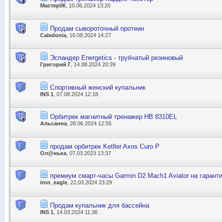
Мастер0К
, 10.06.2024 13:20
Продам сывороточный протеин
Caledonia
, 16.08.2024 14:27
Эспандер Energetics - трубчатый резиновый
Григорий Г
, 14.08.2024 20:39
Спортивный женский купальник
INS 1
, 07.08.2024 12:18
Орбитрек магнитный тренажер НВ 8310EL
Альсанна
, 28.06.2024 12:55
продам орбитрек Ketller Axos Curo P
Ол@нька
, 07.03.2023 13:37
премиум смарт-часы Garmin D2 Mach1 Aviator на гаранти
iron_eagle
, 22.03.2024 23:29
Продам купальник для бассейна
INS 1
, 14.03.2024 11:36