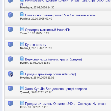
Роликовые+Ледовые Коньки Tempish 2в1 Clips DUO, разм
у)
Mystique
, 27.02.2026 14:30
Сумка спортивная puma 35 л Состояние новой
Patricia
, 29.10.2025 09:40
Орбитрек магнитный HouseFit
Тали
, 18.02.2025 15:27
Куплю штангу
Nadin_I
, 26.11.2021 23:13
Верховая езда (шлем, краги, бриджи)
byrgyj
, 11.06.2025 11:59
Продам тренажёр power rider (б/у)
Mystique
, 25.04.2025 11:02
Хала Хуп Jie Sen дешево центр/ таирово
Удача1
, 06.09.2023 22:17
Продам витамины Оптимен 240 от Оптимум Нутришн
IFBB
, 10.03.2025 14:01