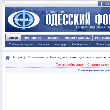
Форум
Что нового?
Правила
Новости Одессы
Ресторан
Сообщения за день
Справка
Календарь
Сообщество
Опции фор
Форум
Объявления
Товары для красоты, здоровья, спорта, тур
Творить добро легко!
Спасение жизни 
Условия размещения рек