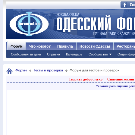
Форум
Что нового?
Правила
Новости Одессы
Ресторан
Сообщения за день
Справка
Календарь
Сообщество
Опции фор
Форум
Тесты и проверки
Форум для тестов и проверок
Творить добро легко!
Спасение жизни 
Условия размещения рек