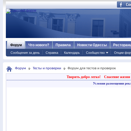
Форум
Что нового?
Правила
Новости Одессы
Ресторан
Сообщения за день
Справка
Календарь
Сообщество
Опции фор
Форум
Тесты и проверки
Форум для тестов и проверок
Творить добро легко!
Спасение жизни 
Условия размещения рек