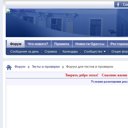
Форум
Что нового?
Правила
Новости Одессы
Ресторан
Сообщения за день
Справка
Календарь
Сообщество
Опции фор
Форум
Тесты и проверки
Форум для тестов и проверок
Творить добро легко!
Спасение жизни 
Условия размещения рек