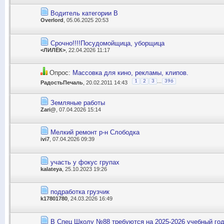
Водитель категории В
Overlord
, 05.06.2025 20:53
Срочно!!!!Посудомойщица, уборщица
<ЛИЛЁК>
, 22.04.2026 11:17
Опрос:
Массовка для кино, рекламы, клипов.
...
1
2
3
396
РадостьПечаль
, 20.02.2011 14:43
Земляные работы
Zari@
, 07.04.2026 15:14
Мелкий ремонт р-н Слободка
ivi7
, 07.04.2026 09:39
участь у фокус групах
kalateya
, 25.10.2023 19:26
подработка грузчик
k17801780
, 24.03.2026 16:49
В Спец Школу №88 требуются на 2025-2026 учебный го