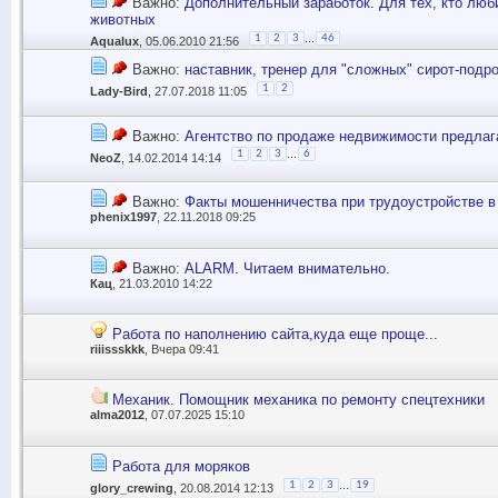
Важно:
Дополнительный заработок. Для тех, кто люб
животных
...
1
2
3
46
Aqualux
, 05.06.2010 21:56
Важно:
наставник, тренер для "сложных" сирот-подр
1
2
Lady-Bird
, 27.07.2018 11:05
Важно:
Агентство по продаже недвижимости предлага
...
1
2
3
6
NeoZ
, 14.02.2014 14:14
Важно:
Факты мошенничества при трудоустройстве в
phenix1997
, 22.11.2018 09:25
Важно:
ALARM. Читаем внимательно.
Кац
, 21.03.2010 14:22
Работа по наполнению сайта,куда еще проще...
riiissskkk
, Вчера 09:41
Механик. Помощник механика по ремонту спецтехники
alma2012
, 07.07.2025 15:10
Работа для моряков
...
1
2
3
19
glory_crewing
, 20.08.2014 12:13