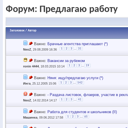
Форум:
Предлагаю работу
Заголовок
/
Автор
Важно:
Брачные агентства приглашают (*)
...
1
2
3
31
NeoZ
, 29.08.2009 16:36
Важно:
Вакансии за рубежом
...
1
2
3
19
ronin 4444
, 18.03.2015 10:14
Важно:
Няня: ищу/предлагаю услуги (*)
...
1
2
3
542
Инга
, 25.12.2005 15:06
Важно:
- Раздача листовок, флаеров, участие в рекла
...
1
2
3
41
NeoZ
, 14.02.2014 14:17
Важно:
Работа для студентов и школьников (II)
...
1
2
3
65
Машинка
, 09.06.2012 17:58