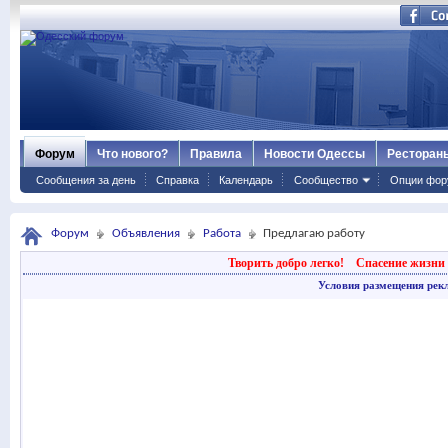
Форум
Что нового?
Правила
Новости Одессы
Ресторан
Сообщения за день
Справка
Календарь
Сообщество
Опции фор
Форум
Объявления
Работа
Предлагаю работу
Творить добро легко!
Спасение жизни 
Условия размещения рек