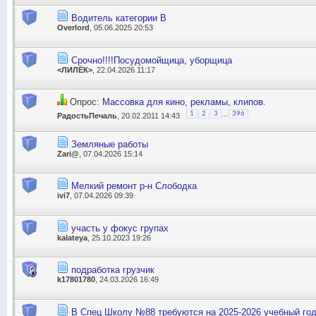
Водитель категории В
Overlord
, 05.06.2025 20:53
Срочно!!!!Посудомойщица, уборщица
<ЛИЛЁК>
, 22.04.2026 11:17
Опрос:
Массовка для кино, рекламы, клипов.
...
1
2
3
396
РадостьПечаль
, 20.02.2011 14:43
Земляные работы
Zari@
, 07.04.2026 15:14
Мелкий ремонт р-н Слободка
ivi7
, 07.04.2026 09:39
участь у фокус групах
kalateya
, 25.10.2023 19:26
подработка грузчик
k17801780
, 24.03.2026 16:49
В Спец Школу №88 требуются на 2025-2026 учебный го