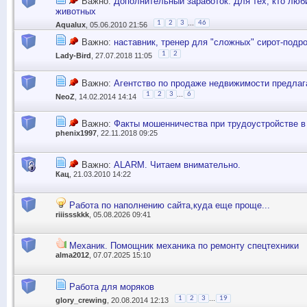
Важно:
Дополнительный заработок. Для тех, кто люб
животных
...
1
2
3
46
Aqualux
, 05.06.2010 21:56
Важно:
наставник, тренер для "сложных" сирот-подр
1
2
Lady-Bird
, 27.07.2018 11:05
Важно:
Агентство по продаже недвижимости предлага
...
1
2
3
6
NeoZ
, 14.02.2014 14:14
Важно:
Факты мошенничества при трудоустройстве в
phenix1997
, 22.11.2018 09:25
Важно:
ALARM. Читаем внимательно.
Кац
, 21.03.2010 14:22
Работа по наполнению сайта,куда еще проще...
riiissskkk
, 05.08.2026 09:41
Механик. Помощник механика по ремонту спецтехники
alma2012
, 07.07.2025 15:10
Работа для моряков
...
1
2
3
19
glory_crewing
, 20.08.2014 12:13