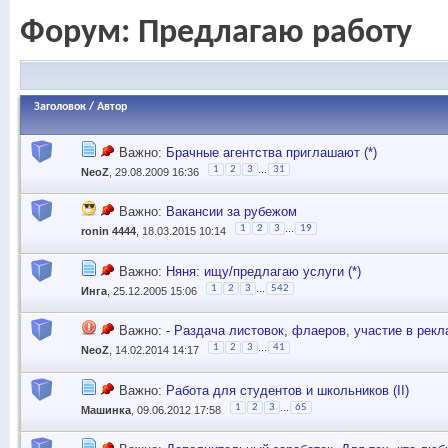
Форум:
Предлагаю работу
Заголовок
/
Автор
Важно:
Брачные агентства приглашают (*)
...
1
2
3
31
NeoZ
, 29.08.2009 16:36
Важно:
Вакансии за рубежом
...
1
2
3
19
ronin 4444
, 18.03.2015 10:14
Важно:
Няня: ищу/предлагаю услуги (*)
...
1
2
3
542
Инга
, 25.12.2005 15:06
Важно:
- Раздача листовок, флаеров, участие в рекла
...
1
2
3
41
NeoZ
, 14.02.2014 14:17
Важно:
Работа для студентов и школьников (II)
...
1
2
3
65
Машинка
, 09.06.2012 17:58