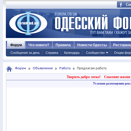
Форум
Что нового?
Правила
Новости Одессы
Ресторан
Сообщения за день
Справка
Календарь
Сообщество
Опции фор
Форум
Объявления
Работа
Предлагаю работу
Творить добро легко!
Спасение жизни 
Условия размещения рек