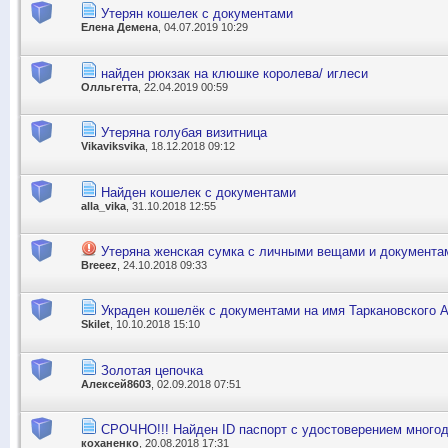
Утерян кошелек с документами
Елена Демена
, 04.07.2019 10:29
найден рюкзак на клюшке королева/ иглеси
Олльгетта
, 22.04.2019 00:59
Утеряна голубая визитница
Vikaviksvika
, 18.12.2018 09:12
Найден кошелек с документами
alla_vika
, 31.10.2018 12:55
Утеряна женская сумка с личными вещами и документа
Breeez
, 24.10.2018 09:33
Украден кошелёк с документами на имя Таркановского 
Skilet
, 10.10.2018 15:10
Золотая цепочка
Алексей8603
, 02.09.2018 07:51
СРОЧНО!!! Найден ID паспорт с удостоверением многод
коханенко
, 20.08.2018 17:31