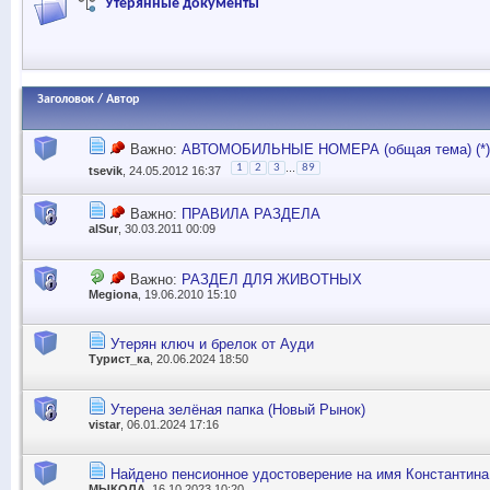
Утерянные документы
Заголовок
/
Автор
Важно:
АВТОМОБИЛЬНЫЕ НОМЕРА (общая тема) (*)
...
1
2
3
89
tsevik
, 24.05.2012 16:37
Важно:
ПРАВИЛА РАЗДЕЛА
alSur
, 30.03.2011 00:09
Важно:
РАЗДЕЛ ДЛЯ ЖИВОТНЫХ
Megiona
, 19.06.2010 15:10
Утерян ключ и брелок от Ауди
Турист_ка
, 20.06.2024 18:50
Утерена зелёная папка (Новый Рынок)
vistar
, 06.01.2024 17:16
Найдено пенсионное удостоверение на имя Константина
MЫКОЛА
, 16.10.2023 10:20