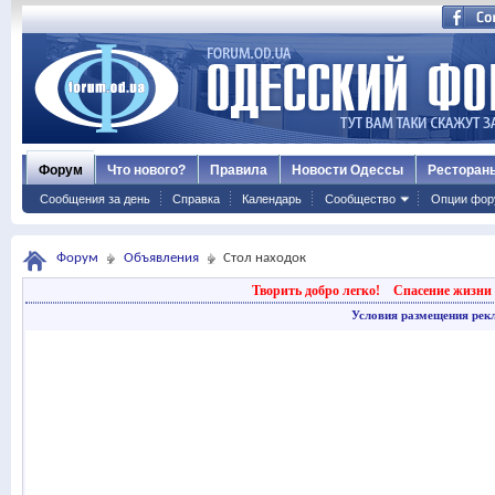
Форум
Что нового?
Правила
Новости Одессы
Ресторан
Сообщения за день
Справка
Календарь
Сообщество
Опции фор
Форум
Объявления
Стол находок
Творить добро легко!
Спасение жизни 
Условия размещения рек