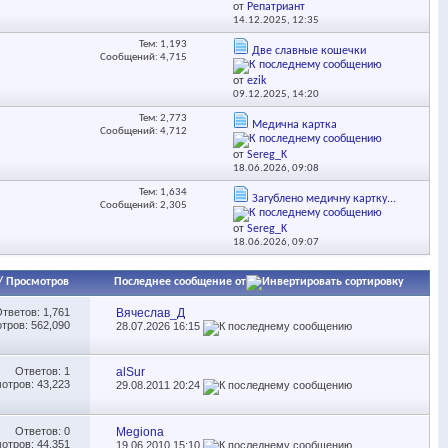
от
Репатриант
14.12.2025,
12:35
Тем: 1,193
Две славные кошечки
Сообщений: 4,715
от
ezik
09.12.2025,
14:20
Тем: 2,773
Медична картка
Сообщений: 4,712
от
Sereg_K
18.06.2026,
09:08
Тем: 1,634
Загублено медичну картку...
Сообщений: 2,305
от
Sereg_K
18.06.2026,
09:07
/
Просмотров
Последнее сообщение от
Ответов:
1,761
Вячеслав_Д
тров: 562,090
28.07.2026
16:15
Ответов:
1
alSur
отров: 43,223
29.08.2011
20:24
Ответов:
0
Megiona
отров: 44,351
19.06.2010
15:10