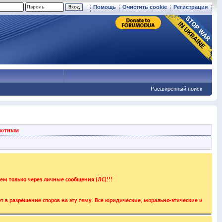
Помощь
Очистить cookie
Регистрация
Расширенный поиск
вотным
аем только через личные сообщения (ЛС)!!!
т в разрешение споров на эту тему. Все юридические, морально-этические и