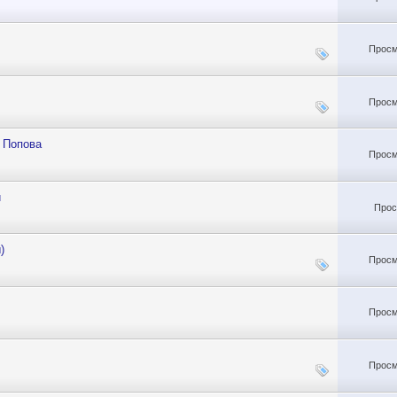
Просм
Просм
 Попова
Просм
и
Прос
)
Просм
Просм
Просм