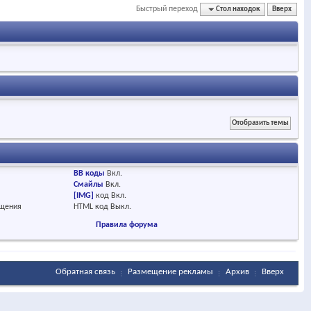
Быстрый переход
Стол находок
Вверх
BB коды
Вкл.
Смайлы
Вкл.
[IMG]
код
Вкл.
бщения
HTML код
Выкл.
Правила форума
Обратная связь
Размещение рекламы
Архив
Вверх