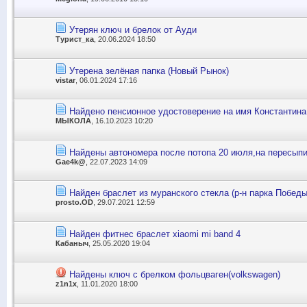
Утерян ключ и брелок от Ауди
Турист_ка
, 20.06.2024 18:50
Утерена зелёная папка (Новый Рынок)
vistar
, 06.01.2024 17:16
Найдено пенсионное удостоверение на имя Константина
MЫКОЛА
, 16.10.2023 10:20
Найдены автономера после потопа 20 июля,на пересып
Gae4k@
, 22.07.2023 14:09
Найден браслет из муранского стекла (р-н парка Победы
prosto.OD
, 29.07.2021 12:59
Найден фитнес браслет xiaomi mi band 4
Кабаныч
, 25.05.2020 19:04
Найдены ключ с брелком фольцваген(volkswagen)
z1n1x
, 11.01.2020 18:00