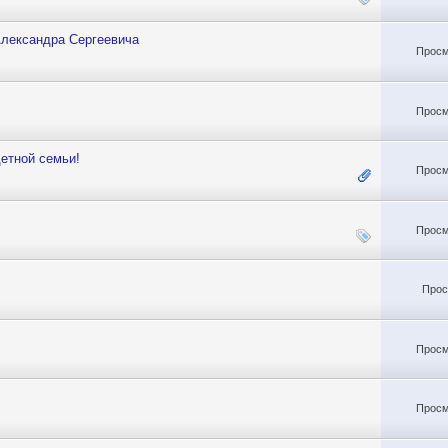
Александра Сергеевича
Просм
Просм
етной семьи!
Просм
Просм
Прос
Просм
Просм