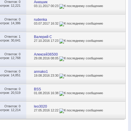
Ответов:
0
Анюшик
отров: 12,221
03.11.2017
00:23
Ответов:
0
rudenka
отров: 14,386
03.07.2017
16:32
Ответов:
1
Валерий С
отров: 30,641
27.10.2016
17:23
Ответов:
0
Алексей36500
отров: 12,768
29.08.2016
08:05
Ответов:
0
annako1
отров: 14,851
19.08.2016
23:30
Ответов:
0
BSS
отров: 20,519
01.08.2016
16:38
Ответов:
0
leo3020
отров: 12,214
27.05.2016
12:22