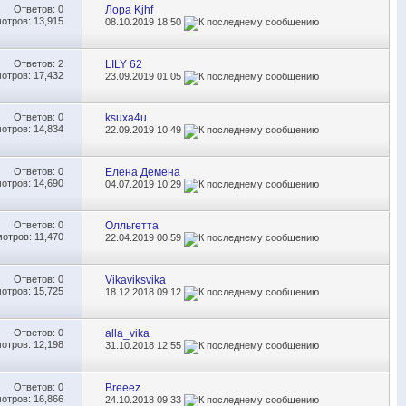
Ответов:
0
Лора Kjhf
отров: 13,915
08.10.2019
18:50
Ответов:
2
LILY 62
отров: 17,432
23.09.2019
01:05
Ответов:
0
ksuxa4u
отров: 14,834
22.09.2019
10:49
Ответов:
0
Елена Демена
отров: 14,690
04.07.2019
10:29
Ответов:
0
Олльгетта
отров: 11,470
22.04.2019
00:59
Ответов:
0
Vikaviksvika
отров: 15,725
18.12.2018
09:12
Ответов:
0
alla_vika
отров: 12,198
31.10.2018
12:55
Ответов:
0
Breeez
отров: 16,866
24.10.2018
09:33