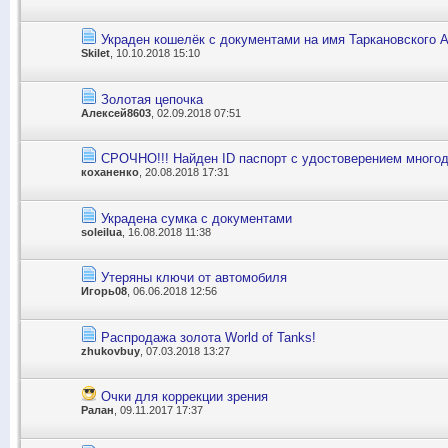
Украден кошелёк с документами на имя Таркановского 
Skilet
, 10.10.2018 15:10
Золотая цепочка
Алексей8603
, 02.09.2018 07:51
СРОЧНО!!! Найден ID паспорт с удостоверением многод
коханенко
, 20.08.2018 17:31
Украдена сумка с документами
soleilua
, 16.08.2018 11:38
Утеряны ключи от автомобиля
Игорь08
, 06.06.2018 12:56
Распродажа золота World of Tanks!
zhukovbuy
, 07.03.2018 13:27
Очки для коррекции зрения
Ралан
, 09.11.2017 17:37