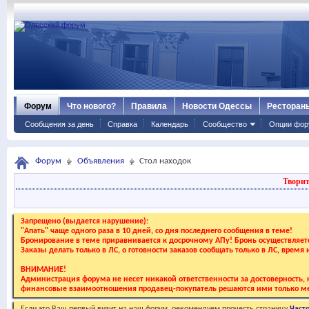
Форум
Что нового?
Правила
Новости Одессы
Ресторан
Сообщения за день
Справка
Календарь
Сообщество
Опции фор
Форум
Объявления
Стол находок
Творит
Запрещено (выдается нарушение):
"Апать" чаще одного раза в 10 дней, со дня последнего сообщения в теме!
Бронирование в теме приравнивается к досрочному АПу! Бронь осуществляе
Заказы делать только в ЛС, о готовности заказов сообщать только в ЛС, время
ВНИМАНИЕ!
Администрация форума не несет никакой ответственности за достоверность, к
финансовые взаимоотношения продавец-покупатель решаются ими только ме