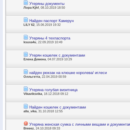
Утеряны документы
Лора Kjhf
, 08.10.2019 18:50
Найден паспорт Камерун
LILY 62
, 15.06.2019 19:32
Утеряны 4 техпаспорта
ksuxa4u
, 22.09.2019 10:49
Утерян кошелек с документами
Елена Демена
, 04.07.2019 10:29
найден рюкзак на клюшке королева/ иглеси
Олльгетта
, 22.04.2019 00:59
Утеряна голубая визитница
Vikaviksvika
, 18.12.2018 09:12
Найден кошелек с документами
alla_vika
, 31.10.2018 12:55
Утеряна женская сумка с личными вещами и документа
Breeez
, 24.10.2018 09:33