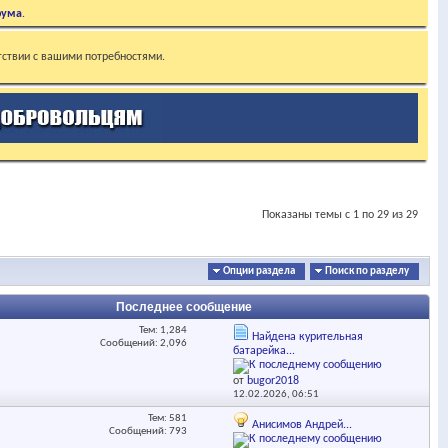
рума
.
тствии с вашими потребностями.
Показаны темы с 1 по 29 из 29
Опции раздела
Поиск по разделу
Последнее сообщение
Тем: 1,284
Найдена курительная
Сообщений: 2,096
батарейка...
от
bugor2018
12.02.2026,
06:51
Тем: 581
Анисимов Андрей...
Сообщений: 793