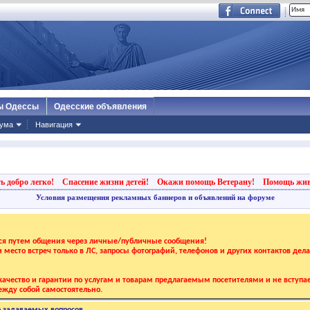
ы Одессы
Одесские объявления
ума
Навигация
ь добро легко!
Спасение жизни детей!
Окажи помощь Ветерану!
Помощь жи
Условия размещения рекламных баннеров и объявлений на форуме
тся путем общения через личные/публичные сообщения!
 и место встреч только в ЛС, запросы фотографий, телефонов и других контактов дел
ачество и гарантии по услугам и товарам предлагаемым посетителями и не вступае
жду собой самостоятельно.