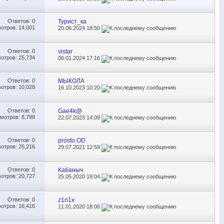
Ответов:
0
Турист_ка
отров: 14,001
20.06.2024
18:50
Ответов:
0
vistar
отров: 25,734
06.01.2024
17:16
Ответов:
0
MЫКОЛА
отров: 10,028
16.10.2023
10:20
Ответов:
0
Gae4k@
мотров: 8,798
22.07.2023
14:09
Ответов:
0
prosto.OD
отров: 25,216
29.07.2021
12:59
Ответов:
0
Кабаныч
отров: 20,727
25.05.2020
19:04
Ответов:
0
z1n1x
отров: 16,416
11.01.2020
18:00