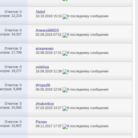
Ответов:
0
Skilet
отров: 12,214
10.10.2018
15:10
Ответов:
0
Алексей8603
отров: 34,327
02.09.2018
07:51
Ответов:
0
коханенко
отров: 17,709
20.08.2018
17:31
Ответов:
0
soleilua
отров: 18,277
16.08.2018
11:38
Ответов:
0
Игорь08
мотров: 9,898
06.06.2018
12:56
Ответов:
0
zhukovbuy
отров: 15,566
07.03.2018
13:27
Ответов:
0
Ралан
отров: 16,807
09.11.2017
17:37