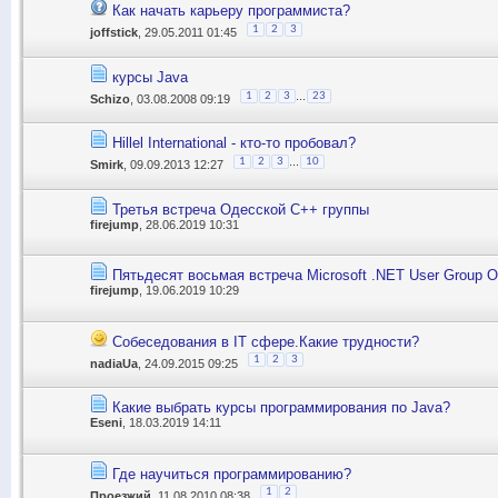
Как начать карьеру программиста?
1
2
3
joffstick
, 29.05.2011 01:45
курсы Java
...
1
2
3
23
Schizo
, 03.08.2008 09:19
Hillel International - кто-то пробовал?
...
1
2
3
10
Smirk
, 09.09.2013 12:27
Третья встреча Одесской С++ группы
firejump
, 28.06.2019 10:31
Пятьдесят восьмая встреча Microsoft .NET User Group 
firejump
, 19.06.2019 10:29
Собеседования в IT сфере.Какие трудности?
1
2
3
nadiaUa
, 24.09.2015 09:25
Какие выбрать курсы программирования по Java?
Eseni
, 18.03.2019 14:11
Где научиться программированию?
1
2
Проезжий
, 11.08.2010 08:38