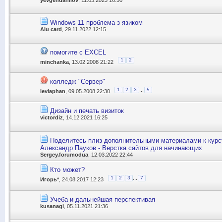
Windows 11 проблема з язиком
Alu card
, 29.11.2022 12:15
помогите с EXCEL
1
2
minchanka
, 13.02.2008 21:22
колледж "Сервер"
...
1
2
3
5
leviaphan
, 09.05.2008 22:30
Дизайн и печать визиток
victordiz
, 14.12.2021 16:25
Поделитесь плиз дополнительными материалами к кур
Александр Пауков - Верстка сайтов для начинающих
Sergey.forumodua
, 12.03.2022 22:44
Кто может?
...
1
2
3
7
Игорь*
, 24.08.2017 12:23
Учеба и дальнейшая перспективая
kusanagi
, 05.11.2021 21:36