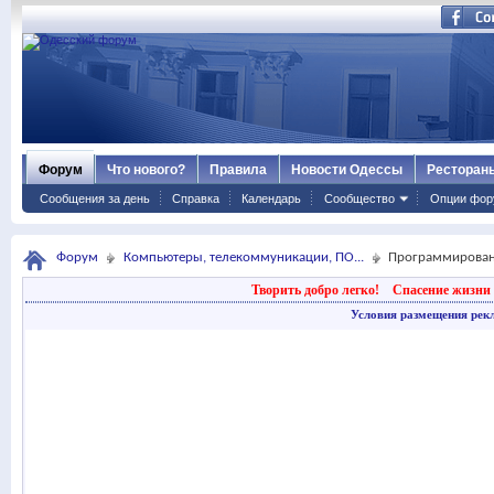
Форум
Что нового?
Правила
Новости Одессы
Ресторан
Сообщения за день
Справка
Календарь
Сообщество
Опции фор
Форум
Компьютеры, телекоммуникации, ПО...
Программирова
Творить добро легко!
Спасение жизни 
Условия размещения рек