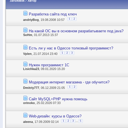
Заголовок
/
Автор
Разработка сайта под ключ
1
2
andriyBog
, 19.08.2008 10:57
На какой ОС вы в основном разрабатываете под java?
SoHm
, 01.07.2013 15:37
Есть ли у нас в Одессе толковый программист?
1
2
3
Vplen
, 21.07.2014 23:40
Нужен программист 1С
Lisichka23
, 09.01.2020 15:20
Модерация интернет магазина - где обучится?
1
2
Dmitriy777
, 06.12.2009 21:05
Сайт MySQL+PHP нужна помощь
orinoko
, 25.02.2026 07:33
Web-дизайн: курсы в Одессе?
...
1
2
3
5
aleena
, 17.09.2009 02:14