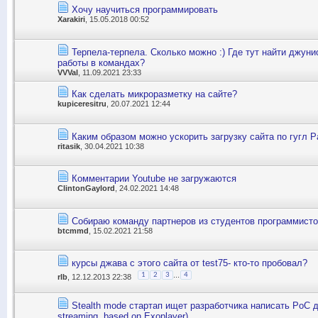
Хочу научиться программировать
Xarakiri
, 15.05.2018 00:52
Терпела-терпела. Сколько можно :) Где тут найти джун
работы в командах?
VVVal
, 11.09.2021 23:33
Как сделать микроразметку на сайте?
kupiceresitru
, 20.07.2021 12:44
Каким образом можно ускорить загрузку сайта по гугл 
ritasik
, 30.04.2021 10:38
Комментарии Youtube не загружаются
ClintonGaylord
, 24.02.2021 14:48
Собираю команду партнеров из студентов программист
btcmmd
, 15.02.2021 21:58
курсы джава с этого сайта от test75- кто-то пробовал?
...
1
2
3
4
rlb
, 12.12.2013 22:38
Stealth mode стартап ищет разработчика написать PoC д
streaming, based on Exoplayer)