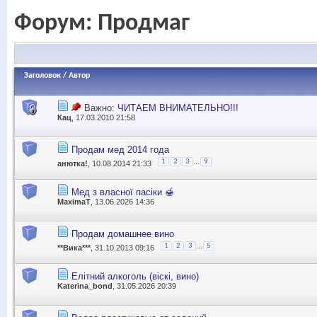
Форум:
Продмаг
Заголовок
/
Автор
Важно:
ЧИТАЕМ ВНИМАТЕЛЬНО!!!
Кац
, 17.03.2010 21:58
Продам мед 2014 года
...
1
2
3
9
анютка!
, 10.08.2014 21:33
Мед з власної пасіки 🍯
MaximaT
, 13.06.2026 14:36
Продам домашнее вино
...
1
2
3
5
**Вика***
, 31.10.2013 09:16
Елітний алкоголь (віскі, вино)
Katerina_bond
, 31.05.2026 20:39