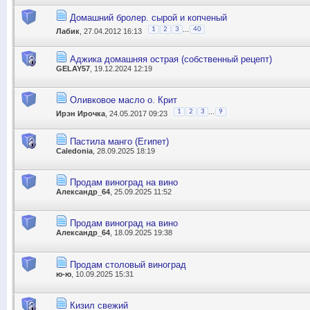
Домашний бролер. сырой и копченый
...
1
2
3
40
Лабик
, 27.04.2012 16:13
Аджика домашняя острая (собственный рецепт)
GELAY57
, 19.12.2024 12:19
Оливковое масло о. Крит
...
1
2
3
9
Ирэн Ирочка
, 24.05.2017 09:23
Пастила манго (Египет)
Caledonia
, 28.09.2025 18:19
Продам виноград на вино
Александр_64
, 25.09.2025 11:52
Продам виноград на вино
Александр_64
, 18.09.2025 19:38
Продам столовый виноград
ю-ю
, 10.09.2025 15:31
Кизил свежий