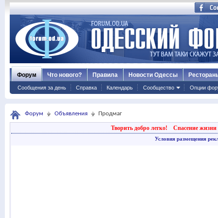
Форум
Что нового?
Правила
Новости Одессы
Ресторан
Сообщения за день
Справка
Календарь
Сообщество
Опции фор
Форум
Объявления
Продмаг
Творить добро легко!
Спасение жизни 
Условия размещения рек