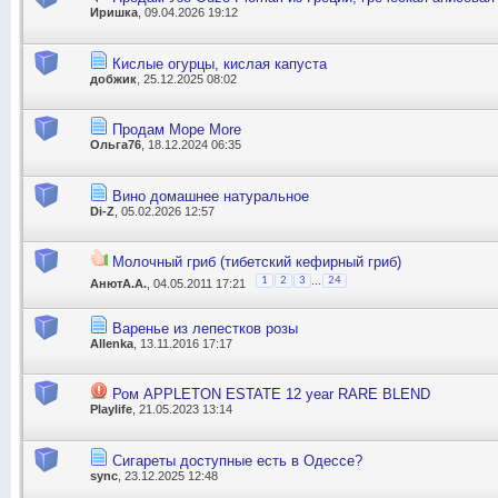
Иришка
, 09.04.2026 19:12
Кислые огурцы, кислая капуста
добжик
, 25.12.2025 08:02
Продам Море Мore
Ольга76
, 18.12.2024 06:35
Вино домашнее натуральное
Di-Z
, 05.02.2026 12:57
Молочный гриб (тибетский кефирный гриб)
...
1
2
3
24
АнютА.А.
, 04.05.2011 17:21
Варенье из лепестков розы
Allenka
, 13.11.2016 17:17
Ром APPLETON ESTATE 12 year RARE BLEND
Playlife
, 21.05.2023 13:14
Сигареты доступные есть в Одессе?
sync
, 23.12.2025 12:48