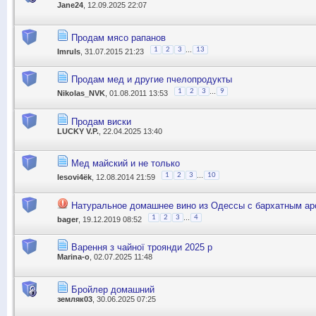
Jane24
, 12.09.2025 22:07
Продам мясо рапанов
...
1
2
3
13
Imruls
, 31.07.2015 21:23
Продам мед и другие пчелопродукты
...
1
2
3
9
Nikolas_NVK
, 01.08.2011 13:53
Продам виски
LUCKY V.P.
, 22.04.2025 13:40
Мед майский и не только
...
1
2
3
10
lesovi4ёk
, 12.08.2014 21:59
Натуральное домашнее вино из Одессы с бархатным ар
...
1
2
3
4
bager
, 19.12.2019 08:52
Варення з чайної троянди 2025 р
Marina-o
, 02.07.2025 11:48
Бройлер домашний
земляк03
, 30.06.2025 07:25