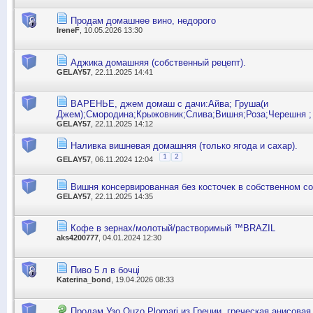
Продам домашнее вино, недорого
IreneF
, 10.05.2026 13:30
Аджика домашняя (собственный рецепт).
GELAY57
, 22.11.2025 14:41
ВАРЕНЬЕ, джем домаш с дачи:Айва; Груша(и
Джем);Смородина;Крыжовник;Слива;Вишня;Роза;Черешня ;
GELAY57
, 22.11.2025 14:12
Наливка вишневая домашняя (только ягода и сахар).
1
2
GELAY57
, 06.11.2024 12:04
Вишня консервированная без косточек в собственном со
GELAY57
, 22.11.2025 14:35
Кофе в зернах/молотый/растворимый ™BRAZIL
aks4200777
, 04.01.2024 12:30
Пиво 5 л в бочці
Katerina_bond
, 19.04.2026 08:33
Продам Узо Ouzo Plomari из Греции, греческая анисовая