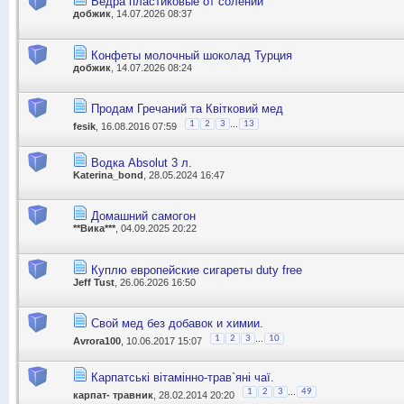
Ведра пластиковые от солений
добжик
, 14.07.2026 08:37
Конфеты молочный шоколад Турция
добжик
, 14.07.2026 08:24
Продам Гречаний та Квітковий мед
...
1
2
3
13
fesik
, 16.08.2016 07:59
Водка Absolut 3 л.
Katerina_bond
, 28.05.2024 16:47
Домашний самогон
**Вика***
, 04.09.2025 20:22
Куплю европейские сигареты duty free
Jeff Tust
, 26.06.2026 16:50
Свой мед без добавок и химии.
...
1
2
3
10
Avrora100
, 10.06.2017 15:07
Карпатські вітамінно-трав`яні чаї.
...
1
2
3
49
карпат- травник
, 28.02.2014 20:20