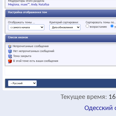
Модераторы этого раздела
Megiona
maxx™
Andy
Natallya
Настройка отображения тем
Отображать темы ...
Критерий сортировки:
Сортировать темы по..
возрастанию
у
Список иконок
Непрочитанные сообщения
Нет непрочитанных сообщений
Тема закрыта
В этой теме есть ваши сообщения
Текущее время:
16
Одесский