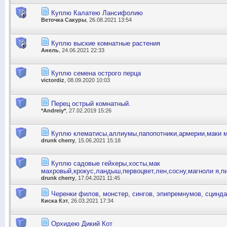
Куплю Калатею Лансифолию
Веточка Сакуры
, 26.08.2021 13:54
Куплю выские комнатные растения
Анель
, 24.06.2021 22:33
Куплю семена острого перца
victordiz
, 08.09.2020 10:03
Перец острый комнатный.
*Andreiy*
, 27.02.2019 15:26
Куплю клематисы,аллиумы,папопотники,армерии,маки 
drunk cherry
, 15.06.2021 15:18
Куплю садовые гейхеры,хосты,мак
махровый,крокус,ландыш,первоцвет,лен,сосну,магноли я,п
drunk cherry
, 17.04.2021 11:45
Черенки филов, монстер, сингов, эпипремнумов, сцинд
Киска Кэт
, 26.03.2021 17:34
Орхидею Дикий Кот