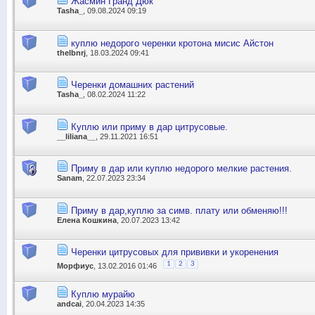
Жасмин Гранд Дюк
Tasha_
, 09.08.2024 09:19
куплю недорого черенки кротона мисис Айстон
thelbnrj
, 18.03.2024 09:41
Черенки домашних растений
Tasha_
, 08.02.2024 11:22
Куплю или приму в дар цитрусовые.
__liliana__
, 29.11.2021 16:51
Приму в дар или куплю недорого мелкие растения.
Sanam
, 22.07.2023 23:34
Приму в дар,куплю за симв. плату или обменяю!!!
Елена Кошкина
, 20.07.2023 13:42
Черенки цитрусовых для прививки и укоренения
1
2
3
Морфиус
, 13.02.2016 01:46
Куплю мурайю
andcai
, 20.04.2023 14:35