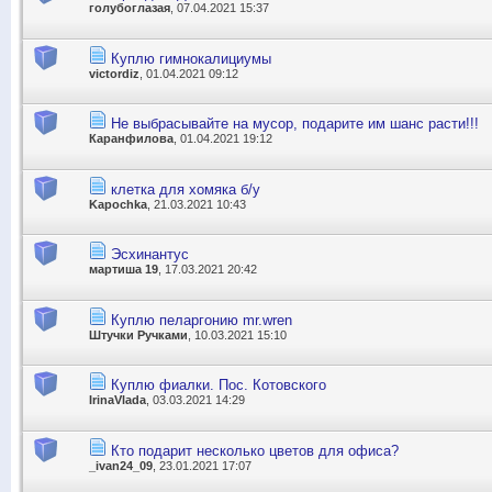
голубоглазая
, 07.04.2021 15:37
Куплю гимнокалициумы
victordiz
, 01.04.2021 09:12
Не выбрасывайте на мусор, подарите им шанс расти!!!
Каранфилова
, 01.04.2021 19:12
клетка для хомяка б/у
Kapochka
, 21.03.2021 10:43
Эсхинантус
мартиша 19
, 17.03.2021 20:42
Куплю пеларгонию mr.wren
Штучки Ручками
, 10.03.2021 15:10
Куплю фиалки. Пос. Котовского
IrinaVlada
, 03.03.2021 14:29
Кто подарит несколько цветов для офиса?
_ivan24_09
, 23.01.2021 17:07