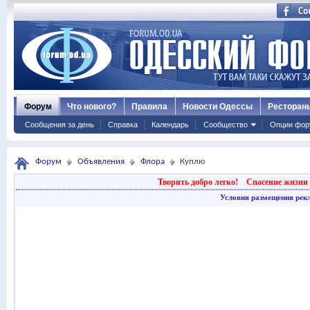
Форум
Что нового?
Правила
Новости Одессы
Ресторан
Сообщения за день
Справка
Календарь
Сообщество
Опции фор
Форум
Объявления
Флора
Куплю
Творить добро легко!
Спасение жизни 
Условия размещения рек