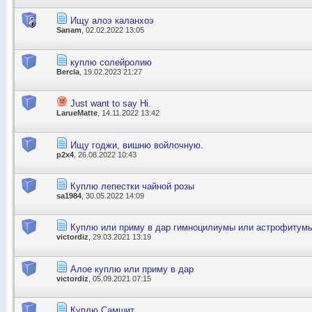
Ищу алоэ каланхоэ
Sanam
, 02.02.2022 13:05
куплю солейролию
Bercla
, 19.02.2023 21:27
Just want to say Hi.
LarueMatte
, 14.11.2022 13:42
Ищу годжи, вишню войлочную.
p2x4
, 26.08.2022 10:43
Куплю лепестки чайной розы
sa1984
, 30.05.2022 14:09
Куплю или приму в дар гимноцилиумы или астрофитум
victordiz
, 29.03.2021 13:19
Алое куплю или приму в дар
victordiz
, 05.09.2021 07:15
Куплю Самшит