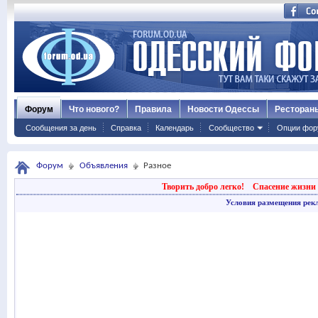
Форум
Что нового?
Правила
Новости Одессы
Ресторан
Сообщения за день
Справка
Календарь
Сообщество
Опции фор
Форум
Объявления
Разное
Творить добро легко!
Спасение жизни 
Условия размещения рек