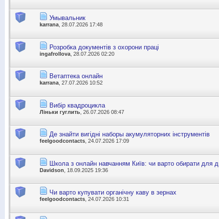
Умывальник
karrana
, 28.07.2026 17:48
Розробка документів з охорони праці
ingafrollova
, 28.07.2026 02:20
Ветаптека онлайн
karrana
, 27.07.2026 10:52
Вибір квадроцикла
Ліньки гуглить
, 26.07.2026 08:47
Де знайти вигідні наборы акумуляторних інструментів
feelgoodcontacts
, 24.07.2026 17:09
Школа з онлайн навчанням Київ: чи варто обирати для 
Davidson
, 18.09.2025 19:36
Чи варто купувати органічну каву в зернах
feelgoodcontacts
, 24.07.2026 10:31