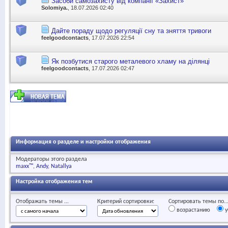
Засоби самозахисту від компанії «Захист»
Solomiya.
, 18.07.2026 02:40
Дайте пораду щодо регуляції сну та зняття тривоги
feelgoodcontacts
, 17.07.2026 22:54
Як позбутися старого металевого хламу на ділянці
feelgoodcontacts
, 17.07.2026 02:47
Информация о разделе и настройки отображения
Модераторы этого раздела
maxx™
Andy
Natallya
Настройка отображения тем
Отображать темы ...
Критерий сортировки:
Сортировать темы по..
возрастанию
у