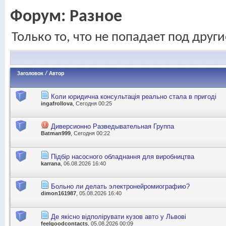
Форум:
Разное
Только то, что не попадает под друг
Заголовок
/
Автор
Коли юридична консультація реально стала в пригоді
ingafrollova
, Сегодня 00:25
Диверсионно Разведывательная Группа
Batman999
, Сегодня 00:22
Підбір насосного обладнання для виробництва
karrana
, 06.08.2026 16:40
Больно ли делать электронейромиографию?
dimon161987
, 05.08.2026 16:40
Де якісно відполірувати кузов авто у Львові
feelgoodcontacts
, 05.08.2026 00:09