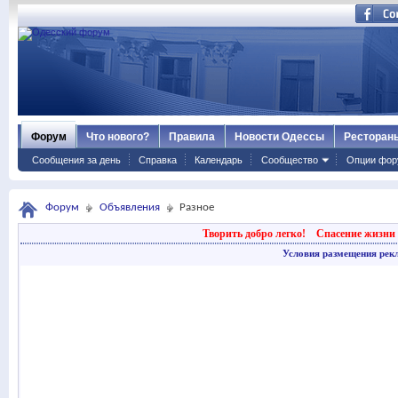
Форум
Что нового?
Правила
Новости Одессы
Ресторан
Сообщения за день
Справка
Календарь
Сообщество
Опции фор
Форум
Объявления
Разное
Творить добро легко!
Спасение жизни 
Условия размещения рек