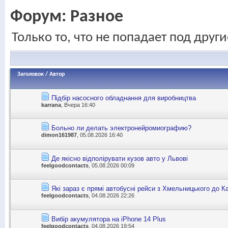
Форум:
Разное
Только то, что не попадает под друг
Заголовок
/
Автор
Підбір насосного обладнання для виробництва
karrana
, Вчера 16:40
Больно ли делать электронейромиографию?
dimon161987
, 05.08.2026 16:40
Де якісно відполірувати кузов авто у Львові
feelgoodcontacts
, 05.08.2026 00:09
Які зараз є прямі автобусні рейси з Хмельницького до К
feelgoodcontacts
, 04.08.2026 22:26
Вибір акумулятора на iPhone 14 Plus
feelgoodcontacts
, 04.08.2026 19:54