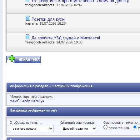
Як позбутися старого металевого хламу на ділянці
feelgoodcontacts
, 17.07.2026 02:47
Розетки для кухні
karrana
, 15.07.2026 16:28
Де зробити УЗД грудей у Миколаєві
feelgoodcontacts
, 14.07.2026 19:33
Информация о разделе и настройки отображения
Модераторы этого раздела
maxx™
Andy
Natallya
Настройка отображения тем
Отображать темы ...
Критерий сортировки:
Сортировать темы по..
возрастанию
у