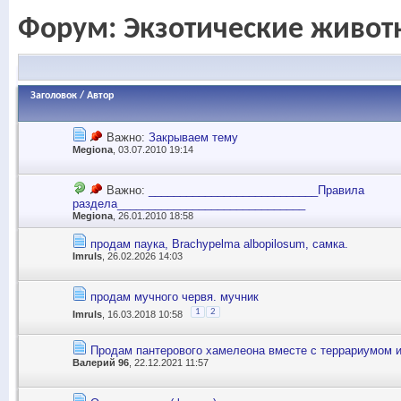
Форум:
Экзотические живот
Заголовок
/
Автор
Важно:
Закрываем тему
Megiona
, 03.07.2010 19:14
Важно:
___________________________Правила
раздела______________________________
Megiona
, 26.01.2010 18:58
продам паука, Brachypelma albopilosum, самка.
Imruls
, 26.02.2026 14:03
продам мучного червя. мучник
1
2
Imruls
, 16.03.2018 10:58
Продам пантерового хамелеона вместе с террариумом 
Валерий 96
, 22.12.2021 11:57