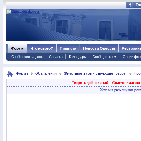
Форум
Что нового?
Правила
Новости Одессы
Ресторан
Сообщения за день
Справка
Календарь
Сообщество
Опции фор
Форум
Объявления
Животные и сопутствующие товары
Про
Творить добро легко!
Спасение жизни 
Условия размещения рек