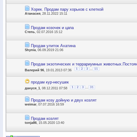
Хорек. Продам пару хорьков с клеткой
Атанасия
, 28.11.2022 15:11
Продам козочек и цапа
Степь
, 02.07.2016 15:12
Продам улиток Ахатина
Shynia
, 06.09.2019 21:06
Продам экзотических и террариумных животных.Постоян
...
1
2
3
11
Валерий 96
, 19.01.2013 07:36
продам кур-несушек
...
1
2
3
31
дануся_1
, 08.12.2011 07:58
Продам козу дойную и двух козлят
weimar
, 07.07.2016 16:59
Продам козлят
tonja86
, 15.05.2020 13:40