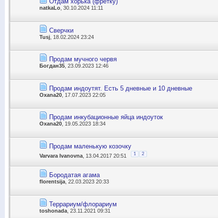
Отдам хорька (фретку)
natkaLo
, 30.10.2024 11:11
Сверчки
Tusj
, 18.02.2024 23:24
Продам мучного червя
Богдан35
, 23.09.2023 12:46
Продам индоутят. Есть 5 дневные и 10 дневные
Oxana20
, 17.07.2023 22:05
Продам инкубационные яйца индоуток
Oxana20
, 19.05.2023 18:34
Продам маленькую козочку
1
2
Varvara Ivanovna
, 13.04.2017 20:51
Бородатая агама
florentsija
, 22.03.2023 20:33
Террариум/флорариум
toshonada
, 23.11.2021 09:31