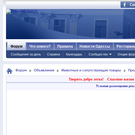
Форум
Что нового?
Правила
Новости Одессы
Ресторан
Сообщения за день
Справка
Календарь
Сообщество
Опции фор
Форум
Объявления
Животные и сопутствующие товары
Про
Творить добро легко!
Спасение жизни 
Условия размещения рек