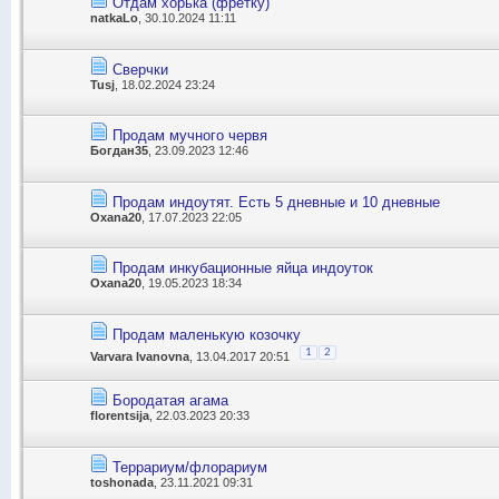
Отдам хорька (фретку)
natkaLo
, 30.10.2024 11:11
Сверчки
Tusj
, 18.02.2024 23:24
Продам мучного червя
Богдан35
, 23.09.2023 12:46
Продам индоутят. Есть 5 дневные и 10 дневные
Oxana20
, 17.07.2023 22:05
Продам инкубационные яйца индоуток
Oxana20
, 19.05.2023 18:34
Продам маленькую козочку
1
2
Varvara Ivanovna
, 13.04.2017 20:51
Бородатая агама
florentsija
, 22.03.2023 20:33
Террариум/флорариум
toshonada
, 23.11.2021 09:31