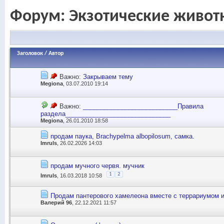
Форум:
Экзотические живот
Заголовок
/
Автор
Важно:
Закрываем тему
Megiona
, 03.07.2010 19:14
Важно:
___________________________Правила
раздела______________________________
Megiona
, 26.01.2010 18:58
продам паука, Brachypelma albopilosum, самка.
Imruls
, 26.02.2026 14:03
продам мучного червя. мучник
1
2
Imruls
, 16.03.2018 10:58
Продам пантерового хамелеона вместе с террариумом 
Валерий 96
, 22.12.2021 11:57