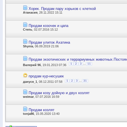
Хорек. Продам пару хорьков с клеткой
Атанасия
, 28.11.2022 15:11
Продам козочек и цапа
Степь
, 02.07.2016 15:12
Продам улиток Ахатина
Shynia
, 06.09.2019 21:06
Продам экзотических и террариумных животных.Постоян
...
1
2
3
11
Валерий 96
, 19.01.2013 07:36
продам кур-несушек
...
1
2
3
31
дануся_1
, 08.12.2011 07:58
Продам козу дойную и двух козлят
weimar
, 07.07.2016 16:59
Продам козлят
tonja86
, 15.05.2020 13:40